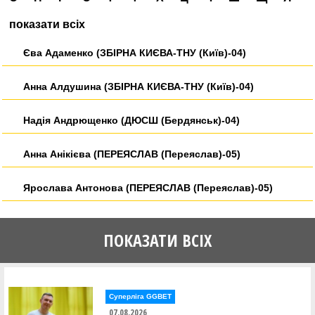
показати всіх
Єва Адаменко (ЗБІРНА КИЄВА-ТНУ (Київ)-04)
Анна Алдушина (ЗБІРНА КИЄВА-ТНУ (Київ)-04)
Надія Андрющенко (ДЮСШ (Бердянськ)-04)
Анна Анікієва (ПЕРЕЯСЛАВ (Переяслав)-05)
Ярослава Антонова (ПЕРЕЯСЛАВ (Переяслав)-05)
Анна Аракчеєва (ХАІ-ЗБІРНА Харківської області
(Харків)-05)
ПОКАЗАТИ ВСІХ
Роксана Арасланкіна (СДЮСШОР №5 (Дніпро)-04)
Суперліга GGBET
Альбіна Бабейчик (Збірна Рівненської області (Рівне)-05)
07.08.2026