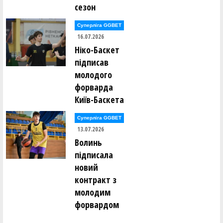
сезон
Рената Костів (КСЛІ-ДИНАМО-НПУ (Київ)-05)
Суперліга GGBET
Вероніка Косяк (СДЮСШОР №2 (Полтава)-04)
16.07.2026
Ніко-Баскет
Даяна Кравченко (ДЮСШ (Бердянськ)-04)
підписав
молодого
Євангеліна Кравченко (КСЛІ-КИЇВ-БАСКЕТ (Київ)-04)
форварда
Київ-Баскета
Ганна Криворучко (ДЮСШ (Бердянськ)-04)
Суперліга GGBET
Евєліна Крок (СДЮСШОР №5 (Дніпро)-04)
13.07.2026
Волинь
Євгенія Кроповинська (СДЮСШОР №5 (Дніпро)-04)
підписала
новий
Каріна Кузьменко (ПЕРЕЯСЛАВ (Переяслав)-05)
контракт з
молодим
Анастасія Лавринець (СДЮСШОР №2 (Полтава)-04)
форвардом