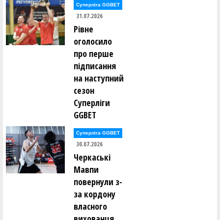
Суперліга GGBET
31.07.2026
Крістіна Івахненко (ХАІ-ЗБІРНА Харківської області
Рівне
(Харків)-05)
оголосило
про перше
Аліса Іващенко (ЗБІРНА КИЄВА-ТНУ (Київ)-04)
підписання
Анастасія Ільченко (ЗБІРНА КИЄВА-ТНУ (Київ)-04)
на наступний
сезон
Суперліги
Анастасія Калашнікова (КСЛІ-КИЇВ-БАСКЕТ (Київ)-04)
GGBET
Дарина Канівець (СДЮСШОР №2 (Полтава)-04)
Суперліга GGBET
30.07.2026
Софія Карпенко (МСДЮСШОР (Вінниця)-05)
Черкаські
Мавпи
Ніна Катеринець (МСДЮСШОР (Вінниця)-05)
повернули з-
за кордону
Ольга Кирилюк (Збірна Рівненської області (Рівне)-05)
власного
вихованця