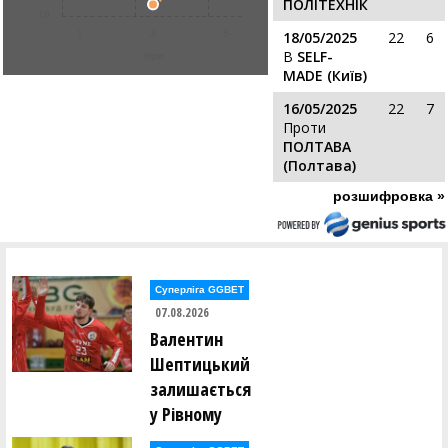
ПОЛІТЕХНІК
10
1
3
5
18/05/2025
22
6
В
SELF-
ігри
MADE (Київ)
16/05/2025
22
7
Проти
ПОЛТАВА
(Полтава)
розшифровка »
Суперліга GGBET
07.08.2026
Валентин
Шептицький
залишається
у Рівному