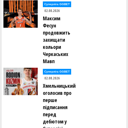
Суперліга GGBET
02.08.2026
Максим
Фесун
продовжить
захищати
кольори
Черкаських
Мавп
Суперліга GGBET
02.08.2026
Хмельницький
оголосив про
перше
підписання
перед
дебютом у