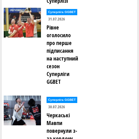
Суперлізі
Суперліга GGBET
31.07.2026
Рівне
оголосило
про перше
підписання
на наступний
сезон
Суперліги
GGBET
Суперліга GGBET
30.07.2026
Черкаські
Мавпи
повернули з-
за кордону