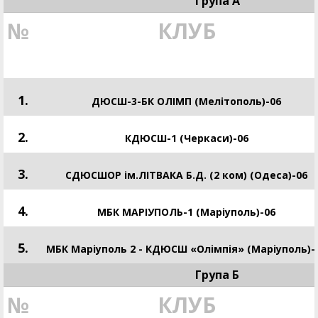
Група А
№
КЛУБ
1.
ДЮСШ-3-БК ОЛІМП (Мелітополь)-06
2.
КДЮСШ-1 (Черкаси)-06
3.
СДЮСШОР ім.ЛІТВАКА Б.Д. (2 ком) (Одеса)-06
4.
МБК МАРІУПОЛЬ-1 (Маріуполь)-06
5.
МБК Маріуполь 2 - КДЮСШ «Олімпія» (Маріуполь)-
Група Б
№
КЛУБ