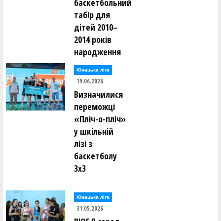
баскетбольний
табір для
дітей 2010–
2014 років
народження
Юнацька ліга
19.06.2026
Визначилися
переможці
«Пліч-о-пліч»
у шкільній
лізі з
баскетболу
3х3
Юнацька ліга
31.05.2026