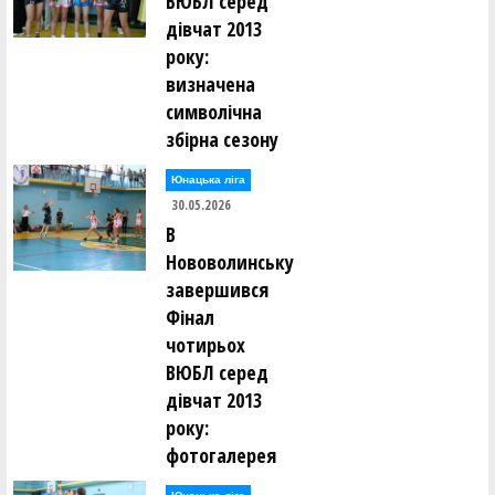
ВЮБЛ серед
дівчат 2013
року:
визначена
символічна
збірна сезону
Юнацька ліга
30.05.2026
В
Нововолинську
завершився
Фінал
чотирьох
ВЮБЛ серед
дівчат 2013
року:
фотогалерея