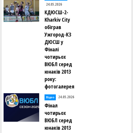
24.05.2026
КДЮСШ-2-
Kharkiv City
обіграв
Ужгород-КЗ
ДЮСШ у
Фіналі
чотирьох
ВЮБЛ серед
юнаків 2013
року:
фотогалерея
24.05.2026
Відео
Фінал
чотирьох
ВЮБЛ серед
юнаків 2013