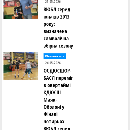
25.05.2026
ВЮБЛ серед
юнаків 2013
року:
визначена
символічна
збірна сезону
Юнацька ліга
24.05.2026
ОСДЮСШОР-
БАСЛ переміг
в овертаймі
КДЮСШ
Маяк-
Оболоні у
Фіналі
чотирьох
ВЮБЛ серед