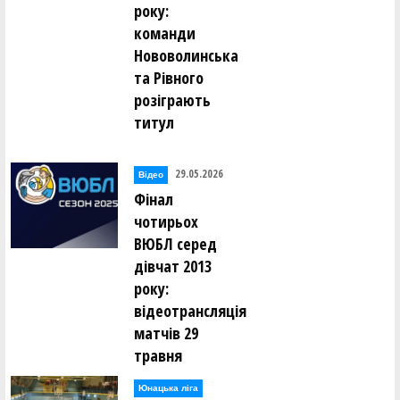
року:
команди
Нововолинська
та Рівного
розіграють
титул
29.05.2026
Відео
Фінал
чотирьох
ВЮБЛ серед
дівчат 2013
року:
відеотрансляція
матчів 29
травня
Юнацька ліга