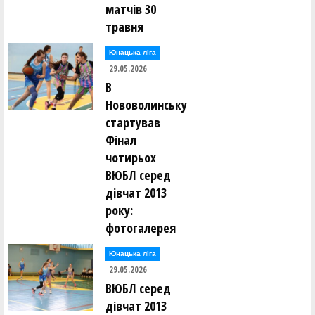
матчів 30
травня
Юнацька ліга
29.05.2026
В
Нововолинську
стартував
Фінал
чотирьох
ВЮБЛ серед
дівчат 2013
року:
фотогалерея
Юнацька ліга
29.05.2026
ВЮБЛ серед
дівчат 2013