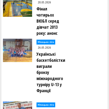
28.05.2026
Фінал
чотирьох
ВЮБЛ серед
дівчат 2013
року: анонс
Юнацька ліга
26.05.2026
Українські
баскетболістки
виграли
бронзу
міжнародного
турніру U-13 у
Франції
Юнацька ліга