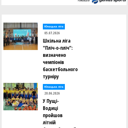
Юнацька ліга
05.07.2026
Шкільна ліга
"Пліч-о-пліч":
визначено
чемпіонів
баскетбольного
турніру
Юнацька ліга
20.06.2026
У Пущі-
Водиці
пройшов
літній