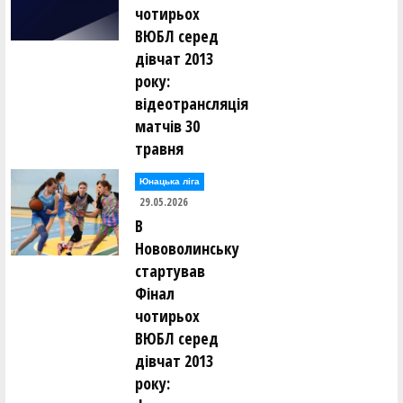
чотирьох
ВЮБЛ серед
дівчат 2013
року:
відеотрансляція
матчів 30
травня
Юнацька ліга
29.05.2026
В
Нововолинську
стартував
Фінал
чотирьох
ВЮБЛ серед
дівчат 2013
року: