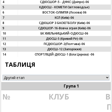
4
СДЮСШОР-5 - ДФКC (Дніпро)-06
5
КДЮСШ - КОМЕТИ Світловодськ)
6
ВОСТОК-ОЛІМПІЯ (Лозова) 06
7
КСЛ (Київ)-06
8
СДЮШОР З БАСКЕТБОЛУ (Київ)-06
9
СДЮШОР-16-Вовча зграя (Київ)-06
10
БК ХМЕЛЬНИЦЬКИЙ-ОДЮСШ-06
11
ДЮСШ-5 (Кривий Ріг)-06
12
ПСДЮСШОР-2(Полтава)-06
13
ДЮСШ-12 (Запоріжжя)
14
СПОРТЛІЦЕЙ-ДЮСШ-1 (Біла Церква) -06
ТАБЛИЦЯ
Група 1
№
КЛУБ
В