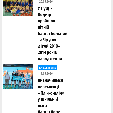
20.06.2026
У Пущі-
Водиці
пройшов
літній
баскетбольний
табір для
дітей 2010–
2014 років
народження
Юнацька ліга
19.06.2026
Визначилися
переможці
«Пліч-о-пліч»
у шкільній
лізі з
баскетболу