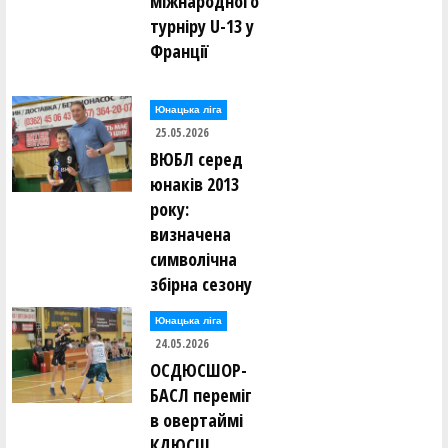
міжнародного
турніру U-13 у
Франції
Юнацька ліга
25.05.2026
ВЮБЛ серед
юнаків 2013
року:
визначена
символічна
збірна сезону
Юнацька ліга
24.05.2026
ОСДЮСШОР-
БАСЛ переміг
в овертаймі
КДЮСШ