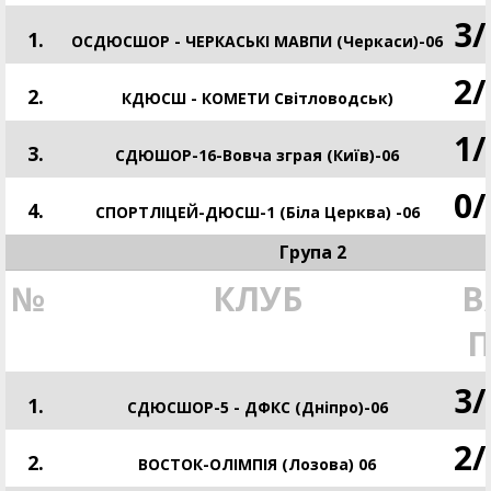
3
/
1.
ОСДЮСШОР - ЧЕРКАСЬКІ МАВПИ (Черкаси)-06
2
/
2.
КДЮСШ - КОМЕТИ Світловодськ)
1
/
3.
СДЮШОР-16-Вовча зграя (Київ)-06
0
/
4.
СПОРТЛІЦЕЙ-ДЮСШ-1 (Біла Церква) -06
Група 2
№
КЛУБ
В
3
/
1.
СДЮСШОР-5 - ДФКC (Дніпро)-06
2
/
2.
ВОСТОК-ОЛІМПІЯ (Лозова) 06