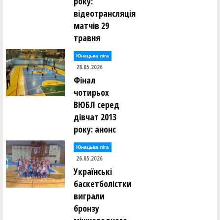
року:
відеотрансляція
матчів 29
травня
Юнацька ліга
28.05.2026
Фінал
чотирьох
ВЮБЛ серед
дівчат 2013
року: анонс
Юнацька ліга
26.05.2026
Українські
баскетболістки
виграли
бронзу