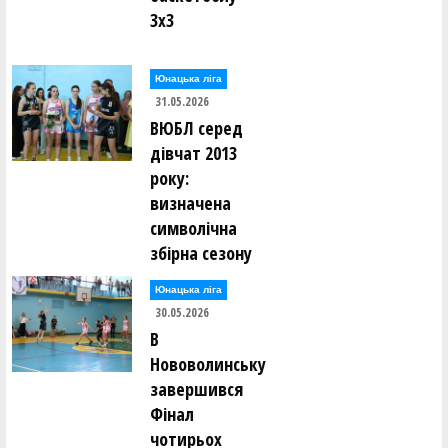
3х3
Юнацька ліга
31.05.2026
ВЮБЛ серед
дівчат 2013
року:
визначена
символічна
збірна сезону
Юнацька ліга
30.05.2026
В
Нововолинську
завершився
Фінал
чотирьох