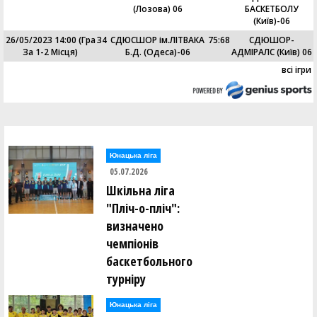
(Лозова) 06
БАСКЕТБОЛУ
(Київ)-06
26/05/2023 14:00
(Гра
34
СДЮСШОР ім.ЛІТВАКА
75
:
68
СДЮШОР-
За 1-2 Місця)
Б.Д. (Одеса)-06
АДМІРАЛС (Київ) 06
всі ігри
Юнацька ліга
05.07.2026
Шкільна ліга
"Пліч-о-пліч":
визначено
чемпіонів
баскетбольного
турніру
Юнацька ліга