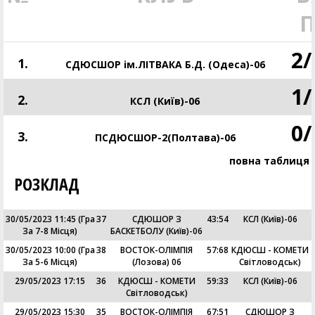
2
/
1.
СДЮСШОР ім.ЛІТВАКА Б.Д. (Одеса)-06
1
/
2.
КСЛ (Київ)-06
0
/
3.
ПСДЮСШОР-2(Полтава)-06
повна таблиця
РОЗКЛАД
30/05/2023 11:45
(гра
37
СДЮШОР З
43
:
54
КСЛ (Київ)-06
За 7-8 Місця)
БАСКЕТБОЛУ (Київ)-06
30/05/2023 10:00
(гра
38
ВОСТОК-ОЛІМПІЯ
57
:
68
КДЮСШ - КОМЕТИ
За 5-6 Місця)
(Лозова) 06
Світловодськ)
29/05/2023 17:15
36
КДЮСШ - КОМЕТИ
59
:
33
КСЛ (Київ)-06
Світловодськ)
29/05/2023 15:30
35
ВОСТОК-ОЛІМПІЯ
67
:
51
СДЮШОР З