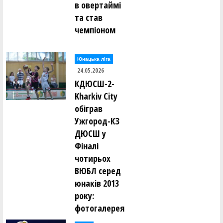
в овертаймі
та став
чемпіоном
Юнацька ліга
24.05.2026
КДЮСШ-2-
Kharkiv City
обіграв
Ужгород-КЗ
ДЮСШ у
Фіналі
чотирьох
ВЮБЛ серед
юнаків 2013
року:
фотогалерея