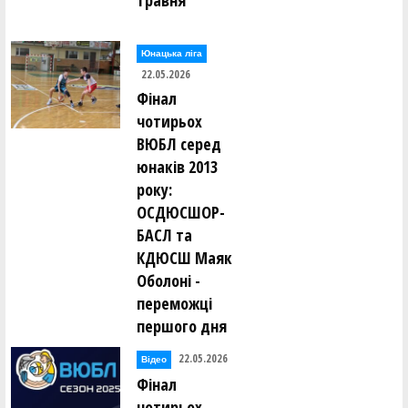
травня
Юнацька ліга
22.05.2026
Фінал
чотирьох
ВЮБЛ серед
юнаків 2013
року:
ОСДЮСШОР-
БАСЛ та
КДЮСШ Маяк
Оболоні -
переможці
першого дня
22.05.2026
Відео
Фінал
чотирьох