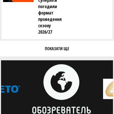
Суперліги
погодили
формат
проведення
сезону
2026/27
ПОКАЗАТИ ЩЕ