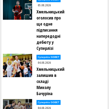
05.08.2026
Хмельницький
оголосив про
ще одне
підписання
напередодні
дебюту у
Суперлізі
Суперліга GGBET
04.08.2026
Хмельницький
залишив в
складі
Миколу
Бачуріна
Суперліга GGBET
04.08.2026