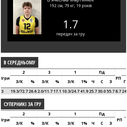
192 см, 79 кг, 19 років
1.7
передач за гру
В СЕРЕДНЬОМУ
2
3
1
Пд
Ігри
РП
З/к
%
З/к
%
З/к
1%
Ч
С
З
Г
3
19.3/72.7
26.6
2.0/11.7
17.1
10.3/24.7
41.9
25.7
30.0
55.7
8.7
24
СУПЕРНИКІ ЗА ГРУ
2
3
1
Пд
Ігри
РП
З/к
%
З/к
%
З/к
1%
Ч
С
З