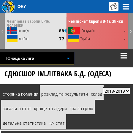
ФБУ
ОК
СЕРЕДУ
ЧЕТВЕР
05 серпня
06 серпня
0
13:30
22:00
и
Чемпіонат Європи U-16.
Чемпіонат Європи U-18. Жінки
Ч
Чоловіки
Ч
Тулча, Румунія
Скоп'є, Пів. Македонія
3
88
-
Ісландія
Португалія
СТАТИСТИКА
СТАТИСТИКА
НОВИНА
НОВИНА
2
77
-
Україна
Україна
ВІДЕО
ВІДЕО
Юнацька ліга
СДЮСШОР ІМ.ЛІТВАКА Б.Д. (ОДЕСА)
сторінка команди
розклад та результати
склад
загальна стат
краще та лідери
гра за грою
детальна статистика
+/- стат