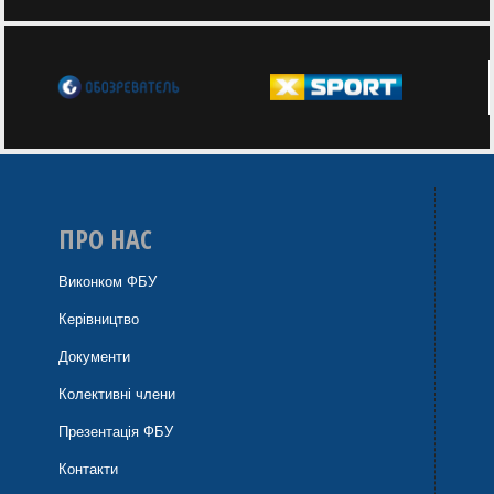
ПРО НАС
Виконком ФБУ
Керівництво
Документи
Колективні члени
Презентація ФБУ
Контакти