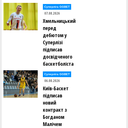
Суперліга GGBET
07.08.2026
Хмельницький
перед
дебютом у
Суперлізі
підписав
досвідченого
баскетболіста
Суперліга GGBET
06.08.2026
Київ-Баскет
підписав
новий
контракт з
Богданом
Малічем