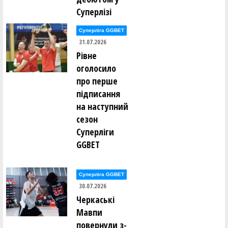
Суперлізі
Суперліга GGBET
31.07.2026
Рівне
оголосило
про перше
підписання
на наступний
сезон
Суперліги
GGBET
Суперліга GGBET
30.07.2026
Черкаські
Мавпи
повернули з-