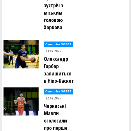
зустріч з
міським
головою
Харкова
Суперліга GGBET
23.07.2026
Олександр
Гарбар
залишиться
в Ніко-Баскет
Суперліга GGBET
22.07.2026
Черкаські
Мавпи
оголосили
про перше