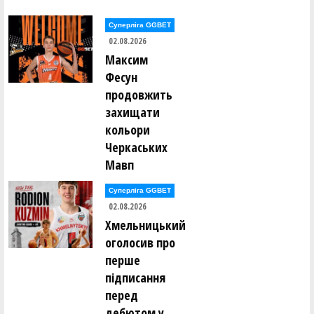
Суперліга GGBET
02.08.2026
Максим
Фесун
продовжить
захищати
кольори
Черкаських
Мавп
Суперліга GGBET
02.08.2026
Хмельницький
оголосив про
перше
підписання
перед
дебютом у