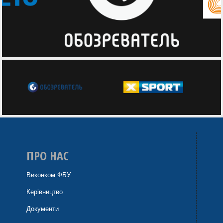
ПРО НАС
Виконком ФБУ
Керівництво
Документи