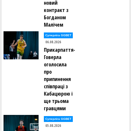
новий
Ігор Борсук ()
Олександр Буханевич ()
контракт з
Богданом
Сергій Варелджан ()
Малічем
Ілля Вдовенко ()
Олег Винокуров ()
Юрій Вітенко ()
Суперліга GGBET
06.08.2026
Юрій Вітківський ()
Прикарпаття-
Єлизавета Войнаровська ()
Леонід Войнаровський ()
Говерла
Максим Воробйов ()
оголосила
про
Олександр Гайдамака ()
Павло Гайдамака ()
припинення
Михайло Гераськін ()
Олександр Гненюк ()
співпраці з
Денис Головко ()
Кабацюрою і
Аліна Гопей ()
ще трьома
Максим Гопей ()
гравцями
Денис Грищенко ()
Юрій Гуменков ()
Олексій Гусаковський ()
Суперліга GGBET
Олексій Гусаковський ()
05.08.2026