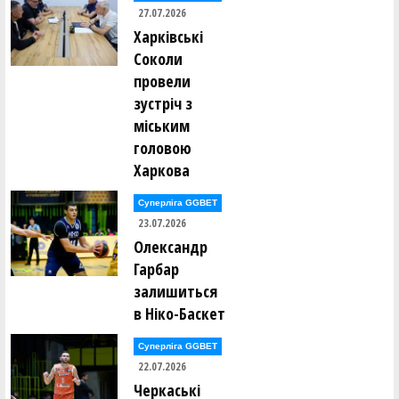
27.07.2026
Вадим Палюх ()
Харківські
Ганна Панамарьова ()
Владислав Панасюк ()
Соколи
Ксенія Панькіна ()
провели
Денис Парвадов ()
Ростислав Парнак ()
зустріч з
Вікторія Пасечник ()
міським
Володимир Пєд'єв ()
Анатолій Пилипюк ()
головою
Всеволод Пироженко ()
Харкова
Денис Поворознюк ()
Ілля Погорєлов ()
Суперліга GGBET
Микита Подтикан ()
23.07.2026
Владислав Полоз ()
Олександр
Денис Полтавський ()
Леся Полуяхтова ()
Гарбар
Максим Померанцев ()
Роман Пономаренко ()
залишиться
Вадим Попов ()
в Ніко-Баскет
Едуард Попов ()
Олександр Приходько ()
Дмитро Проценко ()
Суперліга GGBET
Вадим Пудзирей ()
22.07.2026
Віталій Пустовалов ()
Черкаські