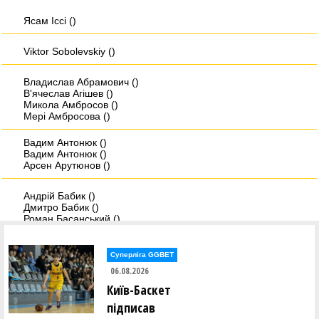
Ясам Iссi ()
Viktor Sobolevskiy ()
Владислав Абрамович ()
В'ячеслав Агішев ()
Микола Амбросов ()
Мері Амбросова ()
Вадим Антонюк ()
Вадим Антонюк ()
Арсен Арутюнов ()
Андрій Бабик ()
Дмитро Бабик ()
Роман Басанський ()
Дмитро Берхін ()
Олександр Біда ()
Андрій Біленко ()
Суперліга GGBET
06.08.2026
Христина Бобанич ()
Київ-Баскет
Дмитро Бовсунюк ()
Микита Богатирьов ()
підписав
Віктор Боженар ()