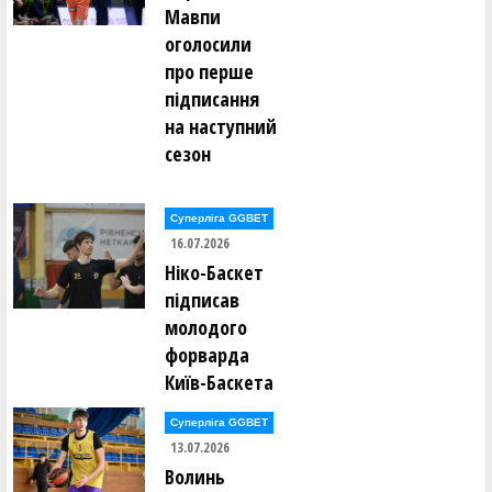
Мавпи
Олександр Раєвський ()
Олександр Раєвський ()
оголосили
Олександр Раєвський ()
про перше
Володимир Расків ()
Віталій Редюк ()
підписання
Катерина Редюк ()
Борис Рижик ()
на наступний
Данило Рикунов ()
сезон
Евеліна Ринзак ()
Владислав Рогозін ()
Іван Росквас ()
Суперліга GGBET
Глєб Рудаков ()
16.07.2026
Ганна Руденко ()
Андрій Рудик ()
Ніко-Баскет
Андрій Рудик ()
підписав
Михайло Рудик ()
Олександр Рульов ()
молодого
Віталій Ручкін ()
форварда
Київ-Баскета
Альбіна Сазонова ()
Олексій Сало ()
Сергій Сальніков ()
Суперліга GGBET
Сергій Сальніков ()
13.07.2026
Роман Свиницький ()
Вясчеслав Севаст'янов ()
Волинь
Євген Селіванов ()