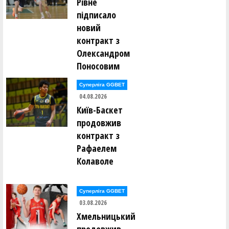
Рівне
Олександр Закревський ()
підписало
Валерій Залевський ()
Нікіта Захарченко ()
новий
контракт з
Сергій Защук ()
Микола Здирка ()
Олександром
Леонід Зелінський ()
Поносовим
Ілля Зілінський ()
Суперліга GGBET
Антон Іванинa ()
04.08.2026
Костянтин Іванов ()
Олександр Іванов ()
Київ-Баскет
Олександр Іванов ()
продовжив
Денис Івахнін ()
контракт з
Ігор Іващенко ()
Рафаелем
Антон Івченко ()
Владислав Ісаченко ()
Колаволе
Станіслав Каковкін ()
Олексій Калашніков ()
Суперліга GGBET
Борис Калугін ()
03.08.2026
Ігор Калугін ()
Богдан Капелян ()
Хмельницький
Микита Каравашкін ()
Даніїл Карпов ()