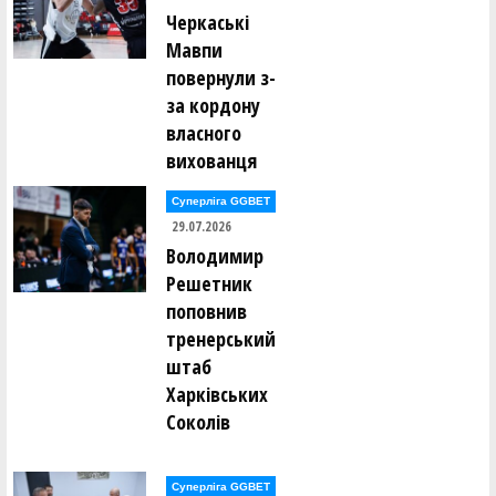
Дмитро Мугайлов ()
Черкаські
Лев Мунтянов ()
Ярослав Мурашко ()
Мавпи
повернули з-
Євген Нагорний ()
за кордону
Олександр Нагорний ()
Дмитро Наседкін ()
власного
Михайло Насонов ()
вихованця
Михайло Невечеря ()
Роман Недоступ ()
Суперліга GGBET
Євгеній Непокритий ()
29.07.2026
Богдан Нестеренко ()
Володимир Нестеров ()
Володимир
Юрій Нетьора ()
Решетник
Сергій Ніколащенко ()
поповнив
катерина Обоянська ()
тренерський
Олег Овчаренко ()
штаб
Арніс Озолс ()
Ірина Олейник ()
Харківських
Соколів
Євгеній Ольховський ()
Олександр Опарін ()
Валерія Опицько ()
Євгеній Орлов ()
Суперліга GGBET