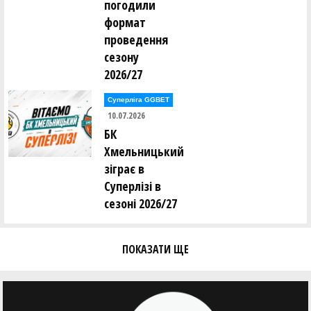
погодили
Євген Тодуров ()
формат
Аліна Томін ()
Юрій Трубаєв ()
проведення
Ігор Труш ()
сезону
Олександр Тюрін ()
2026/27
Анастасія Усова ()
Суперліга GGBET
10.07.2026
Ірина Фамаре ()
Олександр Федоренко ()
БК
Сергій Федорів ()
Хмельницький
Андрій Федорченко ()
зіграє в
Андрій Фоменко ()
Суперлізі в
Олександр Фоменко ()
сезоні 2026/27
Валерій Халавчук ()
Олександр Харченко ()
Віктор Хоменко ()
ПОКАЗАТИ ЩЕ
Ольга Хоменко ()
Андрій Хомюк ()
Сергій Чайковський ()