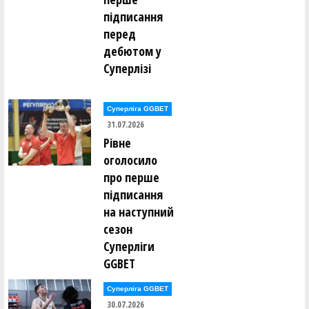
Максим Кушнір ()
підписання
перед
Сергій Ломан ()
Марко Лонюк ()
дебютом у
Суперлізі
Артем Луцишин ()
Артем Ляшенко ()
Олексій Мазур ()
Суперліга GGBET
Андрій Макаренко ()
31.07.2026
Дар’я Макаренко ()
Рівне
Марина Малафєєва ()
Анастасія Мартовицька ()
оголосило
Михайло Маслак ()
про перше
Олександр Маслов ()
Олександр Маслов ()
підписання
Ігор Мелашич ()
Микита Мельник ()
на наступний
сезон
Нікіта Мельник ()
Суперліги
Андрій Менько ()
Валентин Мирончик ()
GGBET
Валентин Мирончик ()
Дмитро Михайлов ()
Ксенія Монзуль ()
Суперліга GGBET
Михайло Мостовий ()
30.07.2026