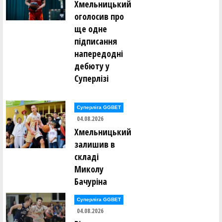
Хмельницький
Володимир Данилків ()
оголосив про
Владислав Делібалт ()
Єгор Дербенцев ()
ще одне
Федір Добровольский ()
підписання
Сергій Долованюк ()
Олександр Доценко ()
напередодні
дебюту у
Володимир Драбіковський ()
Анастасія Дубова ()
Суперлізі
Ганна Дугінова ()
Ганна Дугінова ()
Сергій Дусь ()
Суперліга GGBET
04.08.2026
Володимир Євпак ()
Сергій Євстрат'єв ()
Хмельницький
Леонід Євстратьєв ()
залишив в
Антоніна Єгорова ()
складі
Сергій Єльшов ()
Миколу
Олександр Єрьоменко ()
Бачуріна
Олексій Жидков ()
Суперліга GGBET
04.08.2026
Євген Заікін ()
Владислав Закіров ()