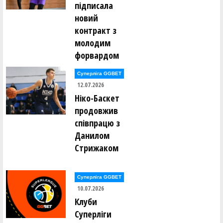
підписала
Світлана Середня ()
Олег Сивулицький ()
новий
Вадим Сірий ()
контракт з
Валентин Сліпуха ()
Сергій Слободянюк ()
молодим
В'ячеслав Слюсар ()
форвардом
Станіслав Смірнов ()
Віктор Соболевський ()
Суперліга GGBET
Ігор Соловей ()
12.07.2026
Антон Соловйов ()
Ніко-Баскет
Євген Сорока ()
Анна Сорокіна (Литвин) ()
продовжив
Євгенія Спітковська ()
Максим Сташук ()
співпрацю з
Богдан Стеценко ()
Данилом
Ярослав Стецюк ()
Андрій Ступченко ()
Стрижаком
Олександр Сукачов ()
Максим Суслов ()
Суперліга GGBET
Едуард Тельчаров ()
10.07.2026
Олексій Тимощук ()
Сергій Тисленко ()
Клуби
Андрій Тихонов ()
Суперліги
І. Ткаченко ()