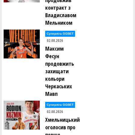
продовжив
Владислав Кікоть ()
контракт з
Ігор Кісліцин ()
Антон Кітаєв ()
Владиславом
Марина Коваль ()
Мельником
Вадим Ковальов ()
Максим Ковтун ()
Ярослав Кожушко ()
Суперліга GGBET
Артем Козак ()
02.08.2026
Сергій Козанчук ()
Максим
Євген Козачок ()
Фесун
Олександр Коломієць ()
продовжить
Андрій Кондратенко ()
Дмитро Корабльов ()
захищати
Петро Корнута ()
кольори
Андрій Коростильов ()
Катерина Коротюк ()
Черкаських
Костянтин Котов ()
Максим Кравець ()
Мавп
Олексій Кравченко ()
Микита Красюк ()
Суперліга GGBET
Юрій Кривун ()
02.08.2026
Юрій Кривун ()
Андрій Кротько ()
Хмельницький
Олександр Кубашевський ()
оголосив про
Данило Кузьменко ()
Ія Кулік ()
перше