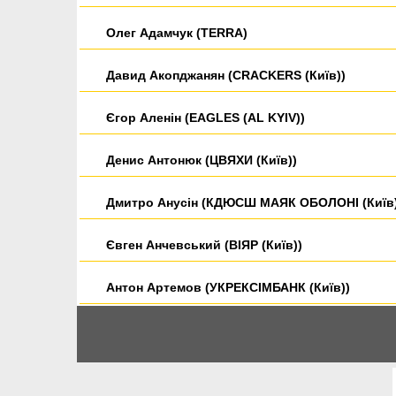
Олег Адамчук (TERRA)
Давид Акопджанян (CRACKERS (Київ))
Єгор Аленін (EAGLES (AL KYIV))
Денис Антонюк (ЦВЯХИ (Київ))
Дмитро Анусін (КДЮСШ МАЯК ОБОЛОНІ (Київ)
Євген Анчевський (ВІЯР (Київ))
Антон Артемов (УКРЕКСІМБАНК (Київ))
Антон Бааранцов (ЗАРЕВО (Київ))
Богдан Бабич (TERRA)