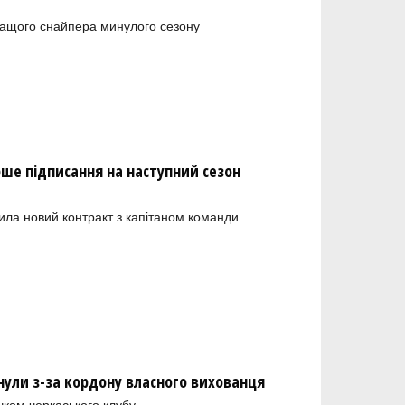
ращого снайпера минулого сезону
рше підписання на наступний сезон
ила новий контракт з капітаном команди
нули з-за кордону власного вихованця