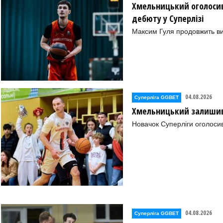
Хмельницький оголосив
дебюту у Суперлізі
Максим Гуля продовжить в
04.08.2026
Суперліга GGBET
Хмельницький залишив 
Новачок Суперліги оголоси
04.08.2026
Суперліга GGBET