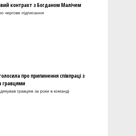
новий контракт з Богданом Малічем
ро чергове підписання
олосила про припинення співпраці з
а гравцями
одякував гравцям за роки в команді