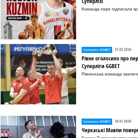
Суперлізі
Команда пере підписала к
31.07.2026
Суперліга GGBET
Рівне оголосило про пе
Суперліги GGBET
Рівненська команда заключ
30.07.2026
Суперліга GGBET
Черкаські Мавпи повер