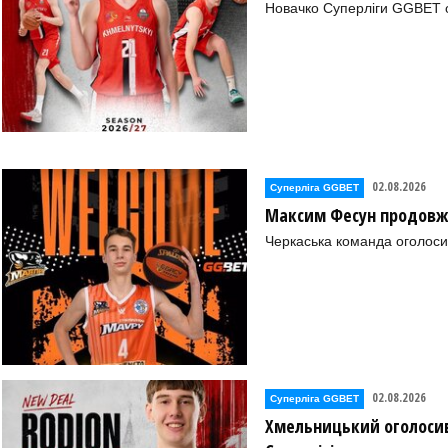
Новачко Суперліги GGBET о
02.08.2026
Суперліга GGBET
Максим Фесун продовж
Черкаська команда оголоси
)
02.08.2026
Суперліга GGBET
Хмельницький оголосив
09)