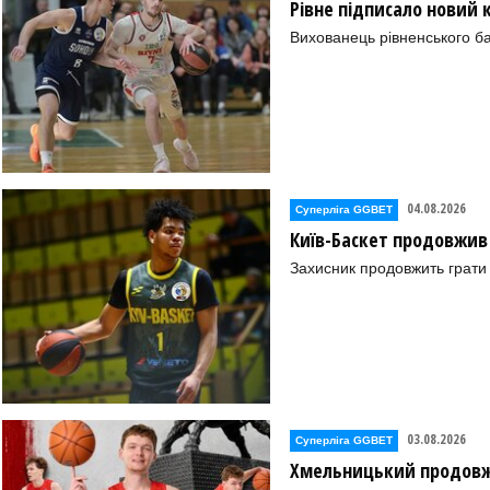
Рівне підписало новий
Вихованець рівненського ба
04.08.2026
Суперліга GGBET
Київ-Баскет продовжив
)
Захисник продовжить грати 
03.08.2026
Суперліга GGBET
)
Хмельницький продовж