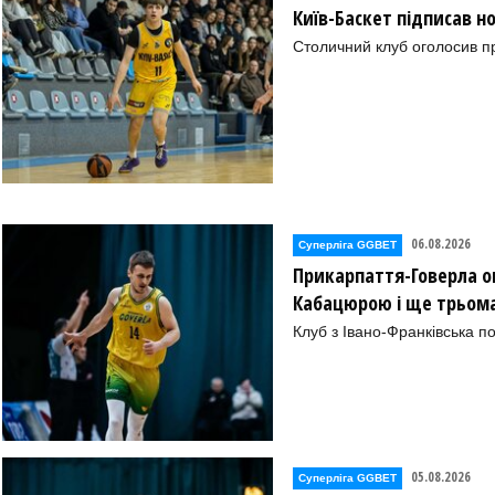
Київ-Баскет підписав 
Столичний клуб оголосив п
)
06.08.2026
Суперліга GGBET
Прикарпаття-Говерла ог
Кабацюрою і ще трьом
Клуб з Івано-Франківська п
) 09)
иїв) 09)
05.08.2026
Суперліга GGBET