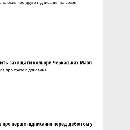
голосив про друге підписання на сезон
ить захищати кольори Черкаських Мавп
ла про третє підписання
 про перше підписання перед дебютом у