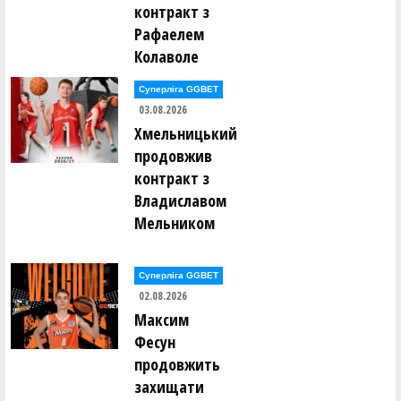
контракт з
Рафаелем
Колаволе
Суперліга GGBET
03.08.2026
Хмельницький
продовжив
контракт з
Владиславом
Мельником
Суперліга GGBET
02.08.2026
Максим
Фесун
продовжить
захищати