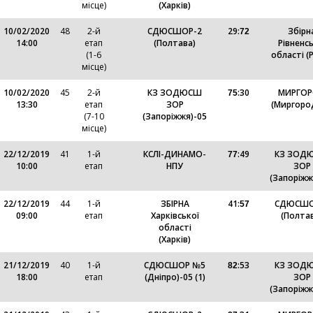
місце)
(Харків)
10/02/2020
48
2-й
СДЮСШОР-2
29
:
Збірн
72
14:00
етап
(Полтава)
Рівненсь
(1-6
області (Р
місце)
10/02/2020
45
2-й
КЗ ЗОДЮСШ
:
30
МИРГО
75
13:30
етап
ЗОР
(Миргоро
(7-10
(Запоріжжя)-05
місце)
22/12/2019
41
1-й
КСЛІ-ДИНАМО-
:
49
КЗ ЗОД
77
10:00
етап
НПУ
ЗОР
(Запоріжж
22/12/2019
44
1-й
ЗБІРНА
41
:
СДЮСШО
57
09:00
етап
Харківської
(Полта
області
(Харків)
21/12/2019
40
1-й
СДЮСШОР №5
:
53
КЗ ЗОД
82
18:00
етап
(Дніпро)-05 (1)
ЗОР
(Запоріжж