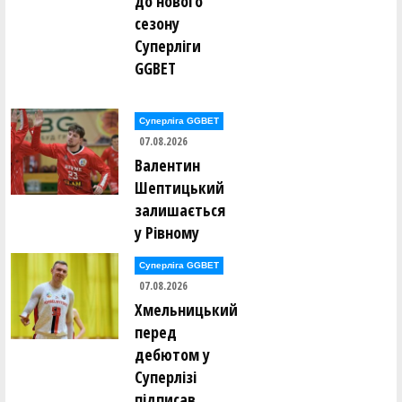
до нового
сезону
Суперліги
GGBET
Суперліга GGBET
07.08.2026
Валентин
Шептицький
залишається
у Рівному
Суперліга GGBET
07.08.2026
Хмельницький
перед
дебютом у
Суперлізі
підписав