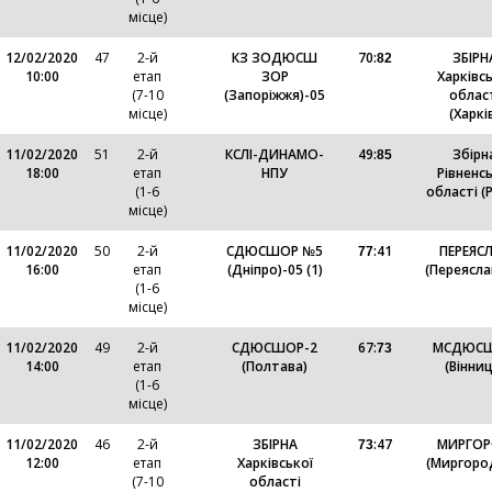
місце)
12/02/2020
47
2-й
КЗ ЗОДЮСШ
70
:
ЗБІРН
82
10:00
етап
ЗОР
Харківсь
(7-10
(Запоріжжя)-05
облас
місце)
(Харкі
11/02/2020
51
2-й
КСЛІ-ДИНАМО-
49
:
Збірн
85
18:00
етап
НПУ
Рівненсь
(1-6
області (Р
місце)
11/02/2020
50
2-й
СДЮСШОР №5
:
41
ПЕРЕЯС
77
16:00
етап
(Дніпро)-05 (1)
(Переясла
(1-6
місце)
11/02/2020
49
2-й
СДЮСШОР-2
67
:
МСДЮС
73
14:00
етап
(Полтава)
(Вінниц
(1-6
місце)
11/02/2020
46
2-й
ЗБІРНА
:
47
МИРГО
73
12:00
етап
Харківської
(Миргоро
(7-10
області