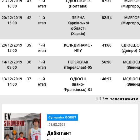
21/12/2019
43
1-й
СДЮСШОР-2
:
31
МИРГО
87
10:00
етап
(Полтава)
(Миргоро
20/12/2019
42
1-й
ЗБІРНА
:
54
МИРГО
82
15:00
етап
Харківської
(Миргоро
області
(Харків)
20/12/2019
39
1-й
КСЛІ-ДИНАМО-
41
:
СДЮСШО
60
15:00
етап
НПУ
(Дніпро)-0
14/12/2019
38
1-й
ПЕРЕЯСЛАВ
56
:
МСДЮС
90
09:00
етап
(Переяслав)-05
(Вінниц
13/12/2019
37
1-й
ОДЮСШ
46
:
МСДЮС
97
14:00
етап
(Івано-
(Вінниц
Франківськ)-05
2
3
завантажити
1
Суперліга GGBET
09.08.2026
Дебютант