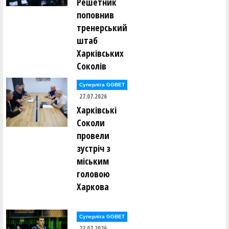
Решетник
поповнив
тренерський
штаб
Харківських
Соколів
Суперліга GGBET
27.07.2026
Харківські
Соколи
провели
зустріч з
міським
головою
Харкова
Суперліга GGBET
23.07.2026