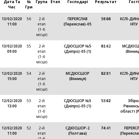
Дата Та
№
Група
Етап
Господарі
Результат
Гост
Час
Гри
13/02/2020
56
2-й
ПЕРЕЯСЛАВ
58
:
КСЛІ-ДИН
68
11:00
етап
(Переяслав)-05
НПУ
(1-6
місце)
13/02/2020
55
2-й
СДЮСШОР №5
:
62
МСДЮС
81
09:00
етап
(Дніпро)-05 (1)
(Вінниц
(1-6
місце)
12/02/2020
54
2-й
МСДЮСШОР
:
81
КСЛІ-ДИН
82
15:00
етап
(Вінниця)
НПУ
(1-6
місце)
12/02/2020
53
2-й
СДЮСШОР №5
53
:
Збірн
62
13:00
етап
(Дніпро)-05 (1)
Рівненсь
(1-6
області (Р
місце)
12/02/2020
52
2-й
СДЮСШОР-2
:
41
ПЕРЕЯС
74
11:00
етап
(Полтава)
(Переясла
(1-6