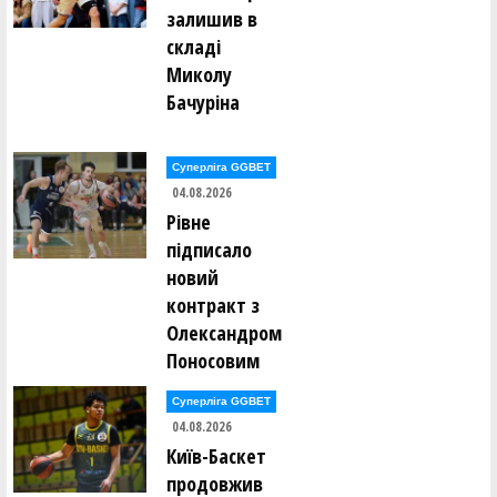
залишив в
складі
Миколу
Бачуріна
Суперліга GGBET
04.08.2026
Рівне
підписало
новий
контракт з
Олександром
Поносовим
Суперліга GGBET
04.08.2026
Київ-Баскет
продовжив