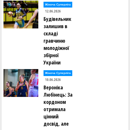
Жіноча Суперліга
12.06.2026
Будівельник
залишив в
складі
гравчиню
молодіжної
збірної
України
Жіноча Суперліга
10.06.2026
Вероніка
Любінець: За
кордоном
отримала
цінний
досвід, але