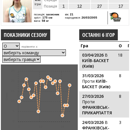
Середн
ігри
1
12
27
17
Позиція
позиція:
захисник
вік:
21
зріст:
175 см
народився:
26/03/2005
вага:
58 кг
ПОКАЗНИКИ СЕЗОНУ
ОСТАННІ 6 ІГОР
Гра
О
порівняти з:
03/04/2026
В
18
КИЇВ-БАСКЕТ
(Київ)
25
31/03/2026
8
Проти
КИЇВ-
20
БАСКЕТ (Київ)
15
Очки
27/03/2026
8
Проти
10
ФРАНКІВСЬК-
5
ПРИКАРПАТТЯ
0
24/03/2026
В
3
1
10
19
ФРАНКІВСЬК-