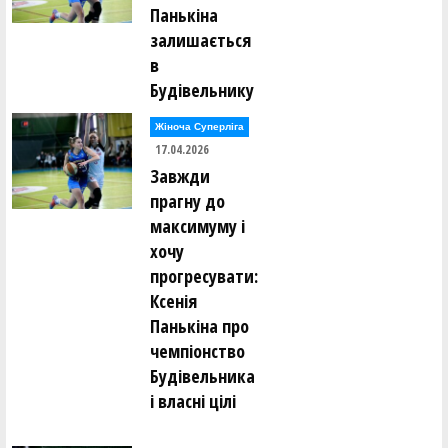
Панькіна
залишається
в
Будівельнику
Жіноча Суперліга
17.04.2026
Завжди
прагну до
максимуму і
хочу
прогресувати:
Ксенія
Панькіна про
чемпіонство
Будівельника
і власні цілі