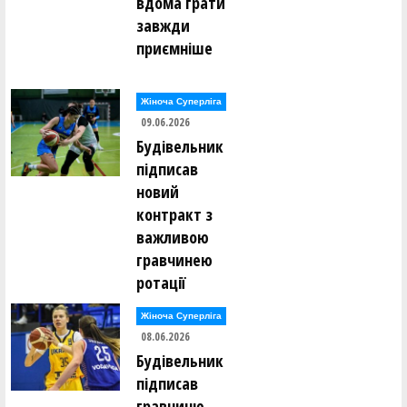
вдома грати
завжди
приємніше
Жіноча Суперліга
09.06.2026
Будівельник
підписав
новий
контракт з
важливою
гравчинею
ротації
Жіноча Суперліга
08.06.2026
Будівельник
підписав
гравчиню