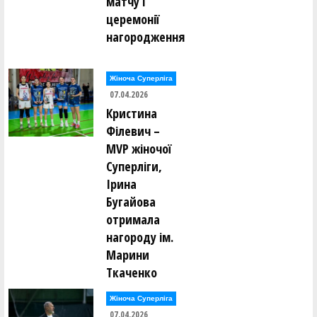
матчу і
церемонії
нагородження
Жіноча Суперліга
07.04.2026
Кристина
Філевич –
MVP жіночої
Суперліги,
Ірина
Бугайова
отримала
нагороду ім.
Марини
Ткаченко
Жіноча Суперліга
07.04.2026