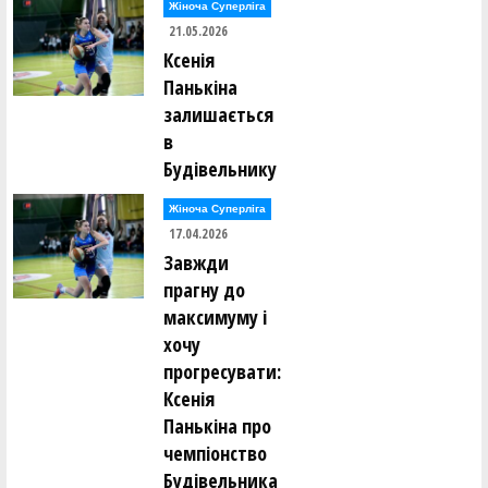
Жіноча Суперліга
21.05.2026
Ксенія
Панькіна
залишається
в
Будівельнику
Жіноча Суперліга
17.04.2026
Завжди
прагну до
максимуму і
хочу
прогресувати:
Ксенія
Панькіна про
чемпіонство
Будівельника