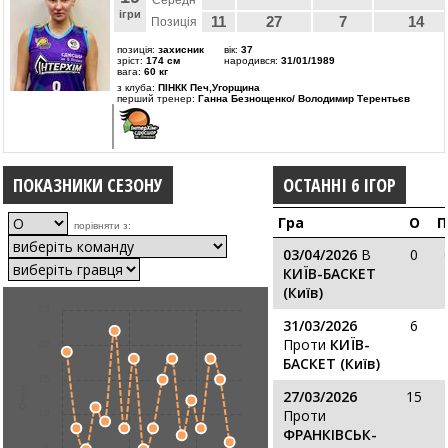
Середн
ігри
11
27
7
14
Позиція
позиція:
захисник
вік:
37
зріст:
174 см
народився:
31/01/1989
вага:
60 кг
з клуба:
ПІНКК Печ,Угорщина
перший тренер:
Ганна Безнощенко/ Володимир Терентьєв
ПОКАЗНИКИ СЕЗОНУ
ОСТАННІ 6 ІГОР
Гра
О
П
порівняти з:
03/04/2026
В
0
КИЇВ-БАСКЕТ
(Київ)
25
31/03/2026
6
Проти
КИЇВ-
20
БАСКЕТ (Київ)
15
Очки
27/03/2026
15
Проти
10
ФРАНКІВСЬК-
5