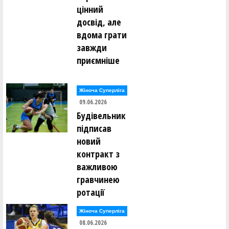
цінний
досвід, але
вдома грати
завжди
приємніше
Жіноча Суперліга
09.06.2026
Будівельник
підписав
новий
контракт з
важливою
гравчинею
ротації
Жіноча Суперліга
08.06.2026