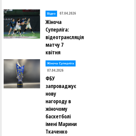
07.04.2026
Відео
Жіноча
Суперліга:
відеотрансляція
матчу 7
квітня
Жіноча Суперліга
07.04.2026
ФБУ
запроваджує
нову
нагороду в
жіночому
баскетболі
імені Марини
Ткаченко