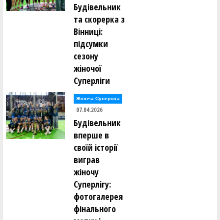
Будівельник
та скорерка з
Вінниці:
підсумки
сезону
жіночої
Суперліги
Жіноча Суперліга
07.04.2026
Будівельник
вперше в
своїй історії
виграв
жіночу
Суперлігу:
фотогалерея
фінального