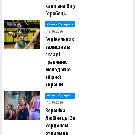
капітана Віту
Горобець
Жіноча Суперліга
12.06.2026
Будівельник
залишив в
складі
гравчиню
молодіжної
збірної
України
Жіноча Суперліга
10.06.2026
Вероніка
Любінець: За
кордоном
отримала