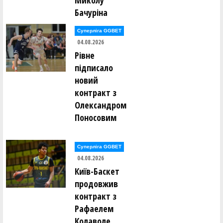
Миколу
Бачуріна
Суперліга GGBET
04.08.2026
Рівне
підписало
новий
контракт з
Олександром
Поносовим
Суперліга GGBET
04.08.2026
Київ-Баскет
продовжив
контракт з
Рафаелем
Колаволе