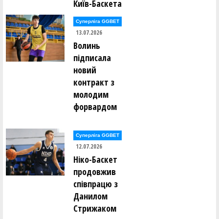
Київ-Баскета
Суперліга GGBET
13.07.2026
Волинь
підписала
новий
контракт з
молодим
форвардом
Суперліга GGBET
12.07.2026
Ніко-Баскет
продовжив
співпрацю з
Данилом
Стрижаком