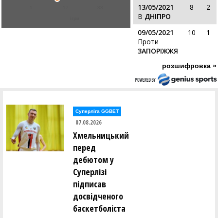
13/05/2021
8
2
1
17
33
В
ДНІПРО
ігри
09/05/2021
10
1
Проти
ЗАПОРІЖЖЯ
розшифровка »
Суперліга GGBET
07.08.2026
Хмельницький
перед
дебютом у
Суперлізі
підписав
досвідченого
баскетболіста