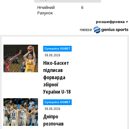
Нічийний
6
Рахунок
розшифровка »
Суперліга GGBET
08.08.2026
Ніко-Баскет
підписав
форварда
збірної
України U-18
Суперліга GGBET
08.08.2026
Дніпро
розпочав