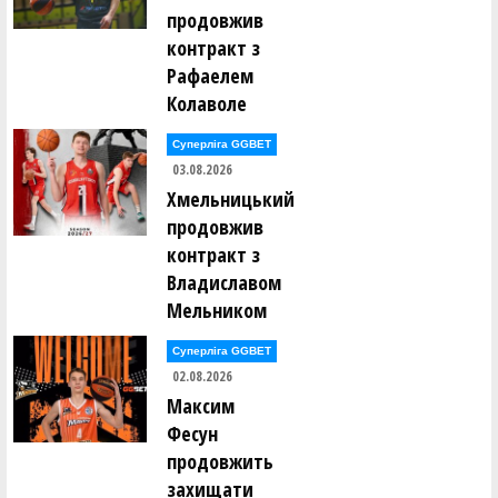
продовжив
контракт з
Рафаелем
Колаволе
Суперліга GGBET
03.08.2026
Хмельницький
продовжив
контракт з
Владиславом
Мельником
Суперліга GGBET
02.08.2026
Максим
Фесун
продовжить
захищати