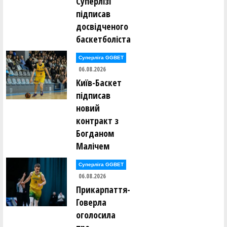
Суперлізі
підписав
досвідченого
баскетболіста
Суперліга GGBET
06.08.2026
Київ-Баскет
підписав
новий
контракт з
Богданом
Малічем
Суперліга GGBET
06.08.2026
Прикарпаття-
Говерла
оголосила