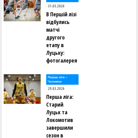
31.03.2026
В Першій лізі
відбулись
матчі
другого
етапу в
Луцьку:
фотогалерея
Перша лiга –
Чоловiки
29.03.2026
Перша ліга:
Старий
Луцьк та
Локомотив
завершили
сезон в