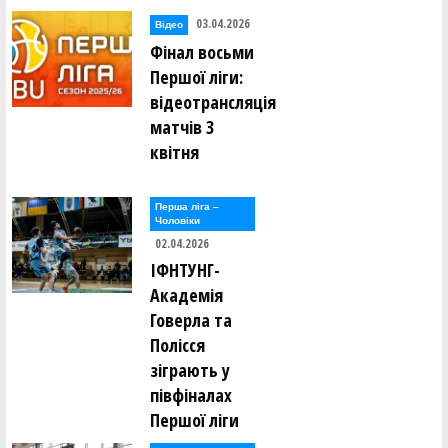
03.04.2026
Відео
Фінал восьми
Першої ліги:
відеотрансляція
матчів 3
квітня
Перша лiга –
Чоловiки
02.04.2026
ІФНТУНГ-
Академія
Говерла та
Полісся
зіграють у
півфіналах
Першої ліги