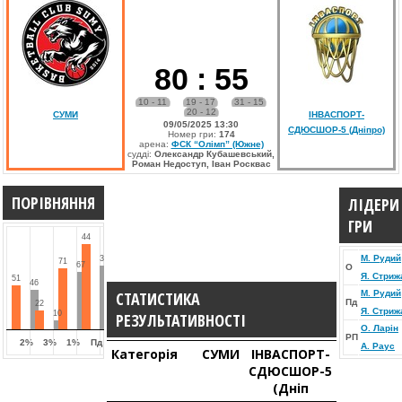
80
:
55
10 - 11
19 - 17
31 - 15
20 - 12
СУМИ
ІНВАСПОРТ-
09/05/2025 13:30
СДЮСШОР-5 (Дніпро)
Номер гри:
174
арена:
ФСК “Олімп” (Южне)
судді:
Олександр Кубашевський,
Роман Недоступ, Іван Росквас
ПОРІВНЯННЯ
ЛІДЕРИ
ГРИ
44
М. Рудий
33
71
67
О
Я. Стриж
51
46
СТАТИСТИКА
М. Рудий
Пд
22
Я. Стриж
10
РЕЗУЛЬТАТИВНОСТІ
О. Ларін
РП
2%
3%
1%
Пд
А. Раус
Категорія
СУМИ
ІНВАСПОРТ-
СДЮСШОР-5
(Дніп