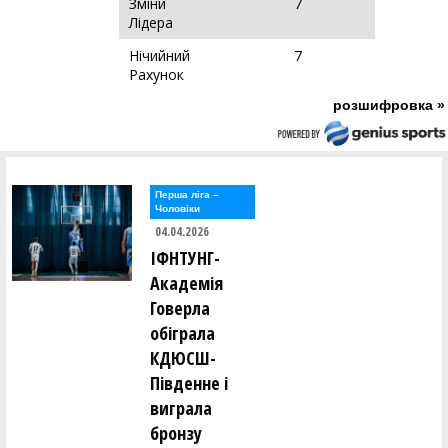
Зміни
7
Лідера
Нічийний
7
Рахунок
розшифровка »
Перша лiга –
Чоловiки
04.04.2026
ІФНТУНГ-
Академія
Говерла
обіграла
КДЮСШ-
Південне і
виграла
бронзу