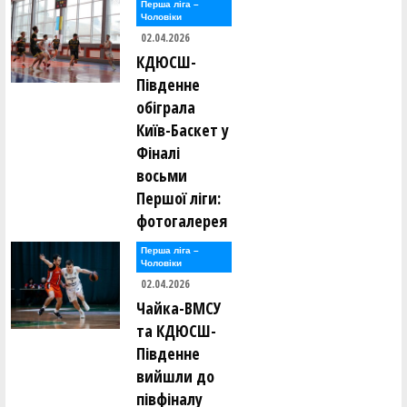
Перша лiга –
Чоловiки
02.04.2026
КДЮСШ-
Південне
обіграла
Київ-Баскет у
Фіналі
восьми
Першої ліги:
фотогалерея
Перша лiга –
Чоловiки
02.04.2026
Чайка-ВМСУ
та КДЮСШ-
Південне
вийшли до
півфіналу