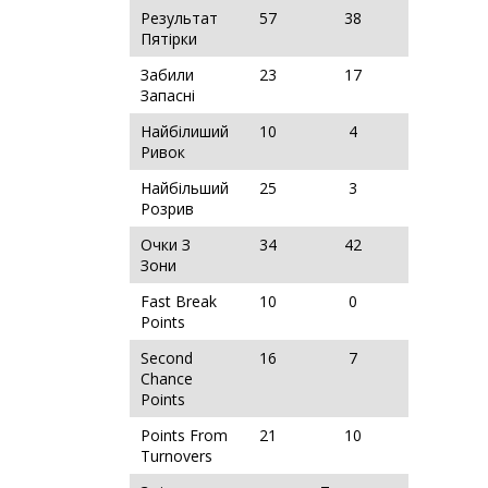
Результат
57
38
Пятірки
Забили
23
17
Запасні
Найбілиший
10
4
Ривок
Найбільший
25
3
Розрив
Очки З
34
42
Зони
Fast Break
10
0
Points
Second
16
7
Chance
Points
Points From
21
10
Turnovers