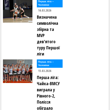
Перша лiга –
Чоловiки
16.03.2026
Визначена
символічна
збірна та
MVP
дев'ятого
туру Першої
ліги
Перша лiга –
Чоловiки
15.03.2026
Перша ліга:
Чайка-ВМСУ
виграла у
Рівного-2,
Полісся
обіграло