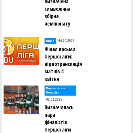
визначена
символічна
збірна
чемпіонату
04.04.2026
Відео
Фінал восьми
Першої ліги:
відеотрансляція
матчів 4
квітня
Перша лiга –
Чоловiки
03.04.2026
Визначилась
пара
фіналістів
Першої ліги