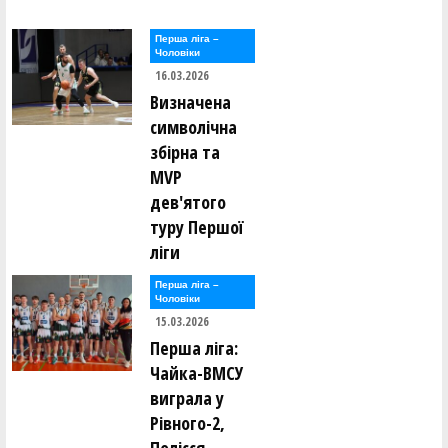
Перша лiга –
Чоловiки
16.03.2026
Визначена
символічна
збірна та
MVP
дев'ятого
туру Першої
ліги
Перша лiга –
Чоловiки
15.03.2026
Перша ліга:
Чайка-ВМСУ
виграла у
Рівного-2,