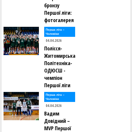
бронзу
Першої ліги:
фотогалерея
Перша лiга –
Чоловiки
04.04.2026
Полісся-
Житомирська
Політехніка-
ОДЮСШ -
чемпіон
Першої ліги
Перша лiга –
Чоловiки
04.04.2026
Вадим
Довідний –
MVP Першої