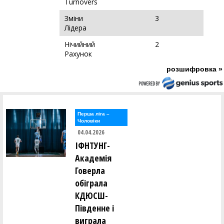
Turnovers
Зміни
3
Лідера
Нічийний
2
Рахунок
розшифровка »
Перша лiга –
Чоловiки
04.04.2026
ІФНТУНГ-
Академія
Говерла
обіграла
КДЮСШ-
Південне і
виграла