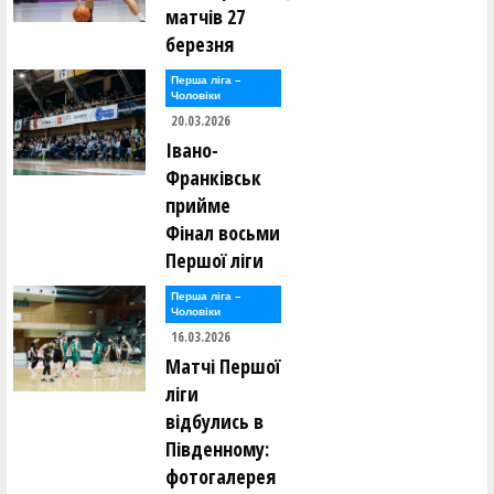
матчів 27
березня
Перша лiга –
Чоловiки
20.03.2026
Івано-
Франківськ
прийме
Фінал восьми
Першої ліги
Перша лiга –
Чоловiки
16.03.2026
Матчі Першої
ліги
відбулись в
Південному:
фотогалерея