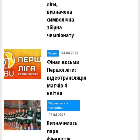
ліги,
визначена
символічна
збірна
чемпіонату
04.04.2026
Відео
Фінал восьми
Першої ліги:
відеотрансляція
матчів 4
квітня
Перша лiга –
Чоловiки
03.04.2026
Визначилась
пара
фіналістів