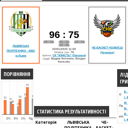
96
:
75
29 - 16
25 - 16
23 - 14
19 - 29
ЛЬВІВСЬКА
ЧЕ-БАСКЕТ-ЧОДЮСШ
25/01/2025 11:00
ПОЛІТЕХНІКА - КІВС
Номер гри:
78
(Чернівці)
арена:
СК "ЮНІСТЬ" (Ужгород)
м.Львів
судді:
Вадим Антонюк, Богдан
Капелян
ПОРІВНЯННЯ
ЛІ
ГРИ
64
Б.
О
64
37
56
І.
52
47
38
М.
29
Пд
М.
СТАТИСТИКА РЕЗУЛЬТАТИВНОСТІ
В.
РП
2%
3%
1%
Пд
І.
Категорія
ЛЬВІВСЬКА
ЧЕ-
ПОЛІТЕХНІКА
БАСКЕТ-