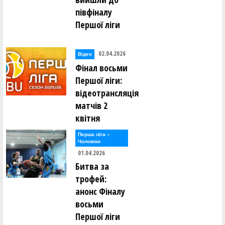
півфіналу
Першої ліги
02.04.2026
Відео
Фінал восьми
Першої ліги:
відеотрансляція
матчів 2
квітня
Перша лiга –
Чоловiки
01.04.2026
Битва за
трофей:
анонс Фіналу
восьми
Першої ліги