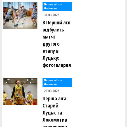
Перша лiга –
Чоловiки
31.03.2026
В Першій лізі
відбулись
матчі
другого
етапу в
Луцьку:
фотогалерея
Перша лiга –
Чоловiки
29.03.2026
Перша ліга:
Старий
Луцьк та
Локомотив
завершили