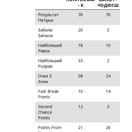
- К
ЧОДЮСШ
Результат
76
70
Пятірки
Забили
20
5
Запасні
Найбілиший
18
10
Ривок
Найбільший
33
2
Розрив
Очки З
58
24
Зони
Fast Break
10
14
Points
Second
12
3
Chance
Points
Points From
21
26