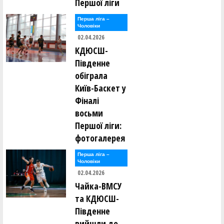
Першої ліги
Перша лiга –
Чоловiки
02.04.2026
КДЮСШ-
Південне
обіграла
Київ-Баскет у
Фіналі
восьми
Першої ліги:
фотогалерея
Перша лiга –
Чоловiки
02.04.2026
Чайка-ВМСУ
та КДЮСШ-
Південне
вийшли до