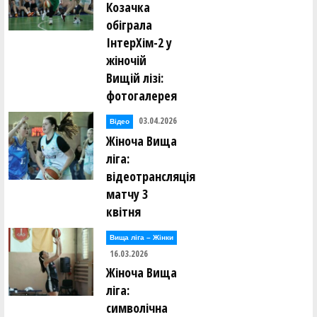
Козачка
обіграла
ІнтерХім-2 у
жіночій
Вищій лізі:
фотогалерея
03.04.2026
Відео
Жіноча Вища
ліга:
відеотрансляція
матчу 3
квітня
Вища лiга – Жiнки
16.03.2026
Жіноча Вища
ліга:
символічна