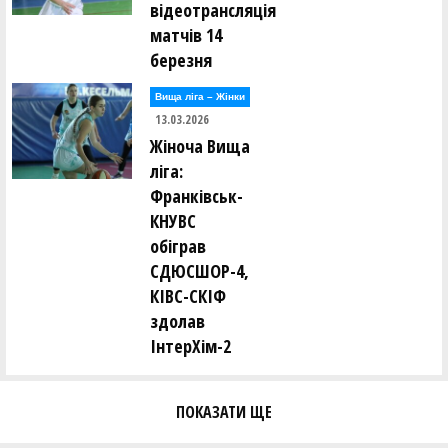
відеотрансляція
матчів 14
березня
Вища лiга – Жiнки
13.03.2026
Жіноча Вища
ліга:
Франківськ-
КНУВС
обіграв
СДЮСШОР-4,
КІВС-СКІФ
здолав
ІнтерХім-2
ПОКАЗАТИ ЩЕ