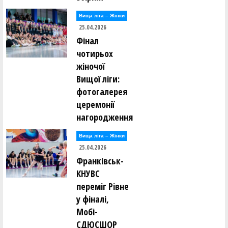
Вища лiга – Жiнки
25.04.2026
Фінал
чотирьох
жіночої
Вищої ліги:
фотогалерея
церемонії
нагородження
Вища лiга – Жiнки
25.04.2026
Франківськ-
КНУВС
переміг Рівне
у фіналі,
Мобі-
СДЮСШОР