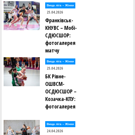
Вища лiга – Жiнки
25.04.2026
Франківськ-
КНУВС – Мобі-
СДЮСШОР:
фотогалерея
матчу
Вища лiга – Жiнки
25.04.2026
БК Рівне-
ОШВСМ-
ОСДЮСШОР –
Козачка-КПУ:
фотогалерея
Вища лiга – Жiнки
24.04.2026