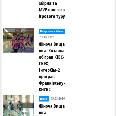
збірна та
MVP шостого
ігрового туру
Вища лiга – Жiнки
15.03.2026
Жіноча Вища
ліга: Козачка
обіграв КІВС-
СКІФ,
ІнтерХім-2
програв
Франківську-
КНУВС
15.03.2026
Відео
Жіноча Вища
ліга: