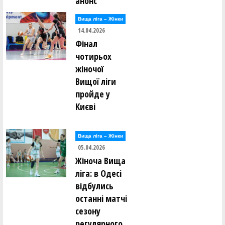
анонс
Вища лiга – Жiнки
14.04.2026
Фінал
чотирьох
жіночої
Вищої ліги
пройде у
Києві
Вища лiга – Жiнки
05.04.2026
Жіноча Вища
ліга: в Одесі
відбулись
останні матчі
сезону
регулярного