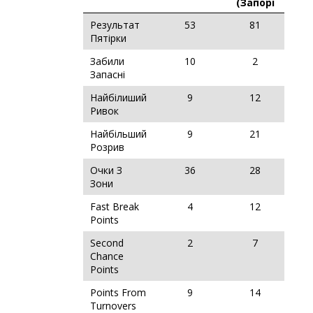
(Запорі
Результат
53
81
Пятірки
Забили
10
2
Запасні
Найбілиший
9
12
Ривок
Найбільший
9
21
Розрив
Очки З
36
28
Зони
Fast Break
4
12
Points
Second
2
7
Chance
Points
Points From
9
14
Turnovers