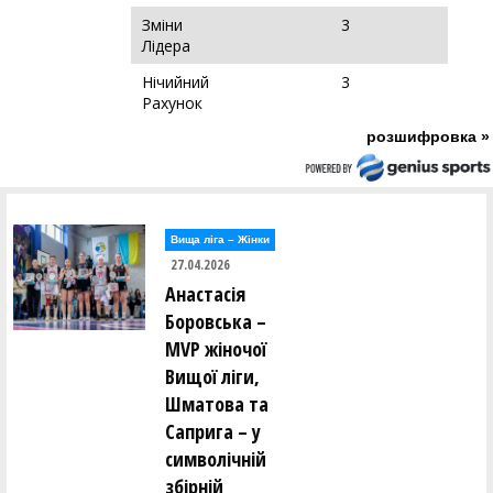
Зміни
3
Лідера
Нічийний
3
Рахунок
розшифровка »
Вища лiга – Жiнки
27.04.2026
Анастасія
Боровська –
MVP жіночої
Вищої ліги,
Шматова та
Саприга – у
символічній
збірній