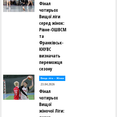
Фінал
чотирьох
Вищої ліги
серед жінок:
Рівне-ОШВСМ
та
Франківськ-
КНУВС
визначать
переможця
сезону
Вища лiга – Жiнки
23.04.2026
Фінал
чотирьох
Вищої
жіночої Ліги: