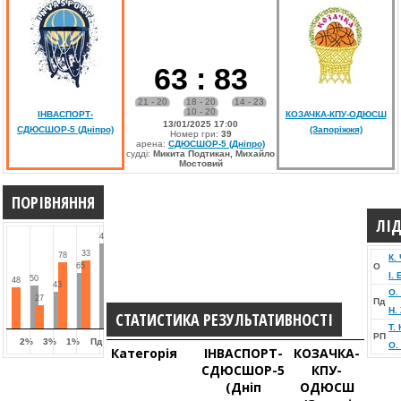
63
:
83
21 - 20
18 - 20
14 - 23
10 - 20
ІНВАСПОРТ-
КОЗАЧКА-КПУ-ОДЮСШ
13/01/2025 17:00
СДЮСШОР-5 (Дніпро)
(Запоріжжя)
Номер гри:
39
арена:
СДЮСШОР-5 (Дніпро)
судді:
Микита Подтикан, Михайло
Мостовий
ПОРІВНЯННЯ
ЛІД
41
33
78
К.
65
О
І.
50
48
43
О.
27
Пд
Н.
СТАТИСТИКА РЕЗУЛЬТАТИВНОСТІ
Т.
РП
2%
3%
1%
Пд
О.
Категорія
ІНВАСПОРТ-
КОЗАЧКА-
СДЮСШОР-5
КПУ-
(Дніп
ОДЮСШ