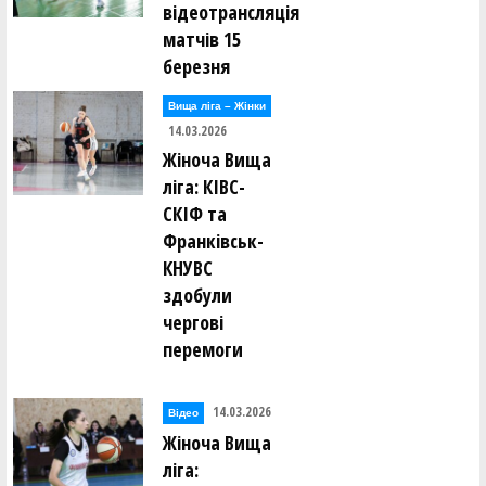
відеотрансляція
матчів 15
березня
Вища лiга – Жiнки
14.03.2026
Жіноча Вища
ліга: КІВС-
СКІФ та
Франківськ-
КНУВС
здобули
чергові
перемоги
14.03.2026
Відео
Жіноча Вища
ліга: