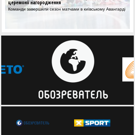
СДЮСШОР завоював бронзу жіночої Вищої ліги:
результати та фотогалерея
В столиці було зіграно вирішальні матчі Фіналу чотирьох