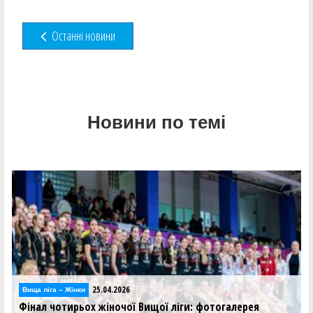
Останні новини
Новини по темі
25.04.2026
Вища лiга – Жiнки
Франківськ-КНУВС переміг Рівне у фіналі, Мобі-