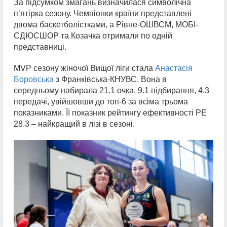
За підсумком змагань визначилася символічна
пʼятірка сезону. Чемпіонки країни представлені
двома баскетболістками, а Рівне-ОШВСМ, МОБІ-
СДЮСШОР та Козачка отримали по одній
представниці.
MVP сезону жіночої Вищої ліги стала
Анастасія
Боровська
з Франківська-КНУВС. Вона в
середньому набирала 21.1 очка, 9.1 підбирання, 4.3
передачі, увійшовши до топ-6 за всіма трьома
показниками. Її показник рейтингу ефективності РЕ
28.3 – найкращий в лізі в сезоні.