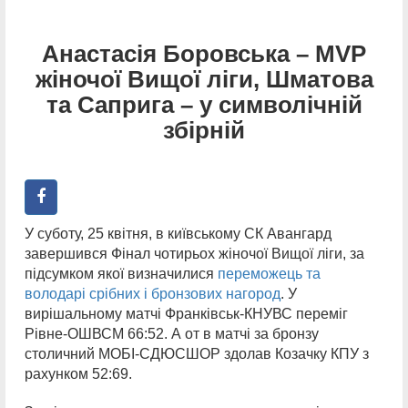
Анастасія Боровська – MVP
жіночої Вищої ліги, Шматова
та Саприга – у символічній
збірній
У суботу, 25 квітня, в київському СК Авангард
завершився Фінал чотирьох жіночої Вищої ліги, за
підсумком якої визначилися
переможець та
володарі срібних і бронзових нагород
. У
вирішальному матчі Франківськ-КНУВС переміг
Рівне-ОШВСМ 66:52. А от в матчі за бронзу
столичний МОБІ-СДЮСШОР здолав Козачку КПУ з
рахунком 52:69.