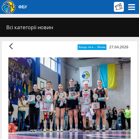
ФБУ
Всі категорії новин
27.04.2026
Вища лiга – Жiнки