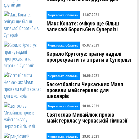
11.07.2021
Черкаська область
Макс Конате: очікую ще більш
запеклої боротьби в Суперлізі
05.07.2021
Черкаська область
Кирило Крутогуз: прагну надалі
прогресувати та зіграти в Суперлізі
16.06.2021
Черкаська область
Баскетболісти Черкаських Мавп
провели майстерклас для
школярів
10.06.2021
Черкаська область
Святослав Михайлюк провів
майстерклас у черкаській гімназії
29.05.2021
Черкаська область