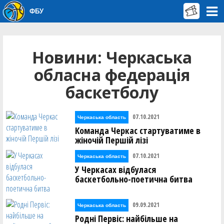
ФБУ
Новини: Черкаська
обласна федерація
баскетболу
07.10.2021
Черкаська область
Команда Черкас стартуватиме в
жіночій Першій лізі
07.10.2021
Черкаська область
У Черкасах відбулася
баскетбольно-поетична битва
09.09.2021
Черкаська область
Родні Первіс: найбільше на