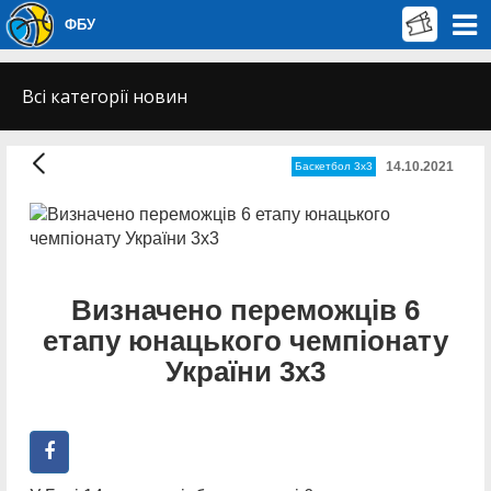
ФБУ
Всі категорії новин
14.10.2021
Баскетбол 3х3
Визначено переможців 6
етапу юнацького чемпіонату
України 3х3