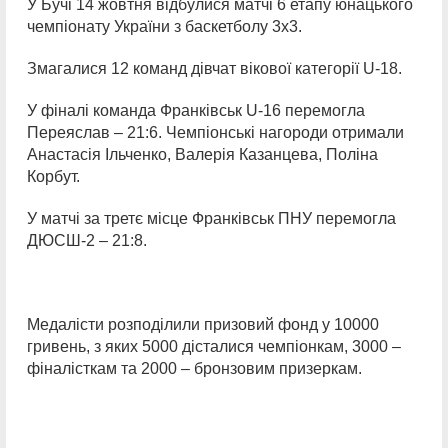
У Бучі 14 жовтня відбулися матчі 6 етапу юнацького
чемпіонату України з баскетболу 3х3.
Змагалися 12 команд дівчат вікової категорії U-18.
У фіналі команда Франківськ U-16 перемогла
Переяслав – 21:6. Чемпіонські нагороди отримали
Анастасія Ільченко, Валерія Казанцева, Поліна
Корбут.
У матчі за третє місце Франківськ ПНУ перемогла
ДЮСШ-2 – 21:8.
Медалісти розподілили призовий фонд у 10000
гривень, з яких 5000 дісталися чемпіонкам, 3000 –
фіналісткам та 2000 – бронзовим призеркам.