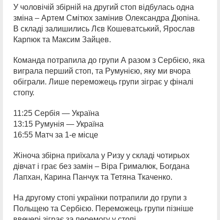
У чоловічій збірній на другий стоп відбулась одна
зміна – Артем Смітюх замінив Олександра Дюпіна.
В складі залишились Лєв Кошеватський, Ярослав
Карпюк та Максим Зайцев.
Команда потрапила до групи А разом з Сербією, яка
виграла перший стоп, та Румунією, яку ми вчора
обіграли. Лише переможець групи зіграє у фіналі
стопу.
11:25 Сербія — Україна
13:15 Румунія — Україна
16:55 Матч за 1-е місце
Жіноча збірна приїхала у Ризу у складі чотирьох
дівчат і грає без замін – Віра Грималюк, Богдана
Лапхан, Карина Панчук та Тетяна Ткаченко.
На другому стопі українки потрапили до групи з
Польщею та Сербією. Переможець групи пізніше
ввечері зіграє за перемогу у стопі.