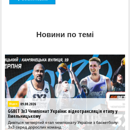
Новини по темі
08.08.2
Баскетбол 3х3
іонат України: відеотрансляція етапу у
Команда Полісся 
у
етап чемпіонату У
тий етап чемпіонату України з баскетболу
Житомирська коман
слих команд.
категоріях