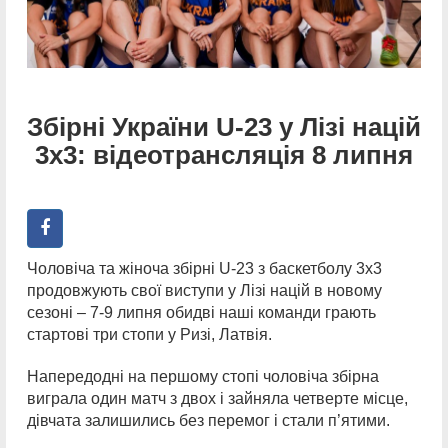
Збірні України U-23 у Лізі націй
3х3: відеотрансляція 8 липня
Чоловіча та жіноча збірні U-23 з баскетболу 3х3
продовжують свої виступи у Лізі націй в новому
сезоні – 7-9 липня обидві наші команди грають
стартові три стопи у Ризі, Латвія.
Напередодні на першому стопі чоловіча збірна
виграла один матч з двох і зайняла четверте місце,
дівчата залишились без перемог і стали п’ятими.