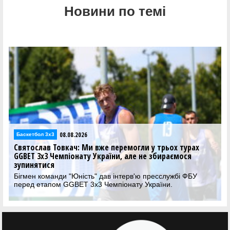
Новини по темі
08.08.2026
Баскетбол 3х3
Святослав Товкач: Ми вже перемогли у трьох турах
GGBET 3х3 Чемпіонату України, але не збираємося
зупинятися
Бігмен команди "Юність" дав інтерв'ю пресслужбі ФБУ
перед етапом GGBET 3х3 Чемпіонату України.