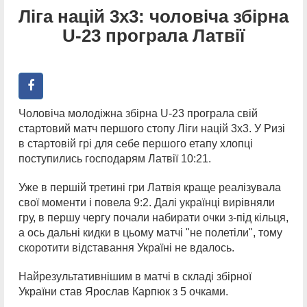
Ліга націй 3х3: чоловіча збірна
U-23 програла Латвії
Чоловіча молодіжна збірна U-23 програла свій
стартовий матч першого стопу Ліги націй 3х3. У Ризі
в стартовій грі для себе першого етапу хлопці
поступились господарям Латвії 10:21.
Уже в першій третині гри Латвія краще реалізувала
свої моменти і повела 9:2. Далі українці вирівняли
гру, в першу чергу почали набирати очки з-під кільця,
а ось дальні кидки в цьому матчі "не полетіли", тому
скоротити відставання Україні не вдалось.
Найрезультативнішим в матчі в складі збірної
України став Ярослав Карпюк з 5 очками.