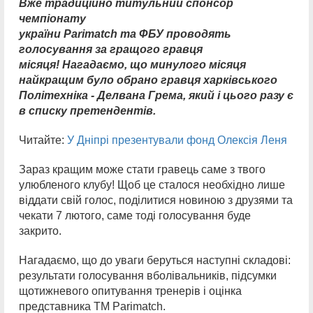
Вже традиційно титульний спонсор
чемпіонату
україни Parimatch та ФБУ проводять
голосування за гращого гравця
місяця! Нагадаємо, що минулого місяця
найкращим було обрано гравця харківського
Політехніка - Делвана Грема, який і цього разу є
в списку претендентів.
Читайте:
У Дніпрі презентували фонд Олексія Леня
Зараз кращим може стати гравець саме з твого
улюбленого клубу! Щоб це сталося необхідно лише
віддати свій голос, поділитися новиною з друзями та
чекати 7 лютого, саме тоді голосування буде
закрито.
Нагадаємо, що до уваги беруться наступні складові:
результати голосування вболівальників, підсумки
щотижневого опитування тренерів і оцінка
представника ТМ Parimatch.