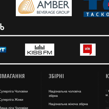
на чемпіонаті Європи з 
3х3
ЗМАГАННЯ
ЗБІРНІ
К
Суперліга Чоловіки
Національна чоловіча
м.
збірна
Суперліга Жінки
Національна жiноча збірна
Вища лiга Чоловіки