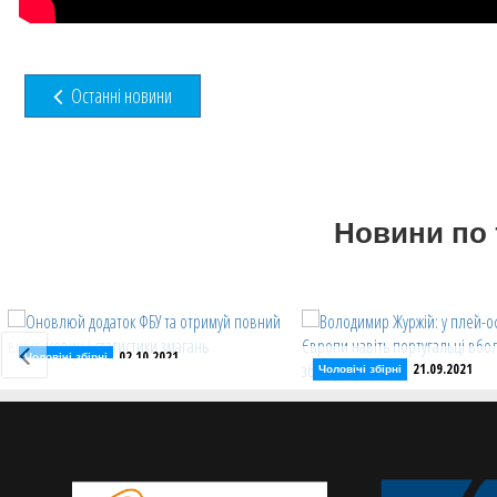
Останні новини
Новини по 
02.10.2021
Чоловічі збірні
21.09.2021
Чоловічі збірні
Оновлюй додаток ФБУ та
Володимир Журжій: у 
отримуй повний вибір новин і
чемпіонату Європи наві
статистики змагань
португальці вболівали 
Слідкуй за баскетбольними
України
чемпіонатами у додатку ФБУ для
Тренер чоловічої збірної
iPhone та Android
17 прокоментував висту