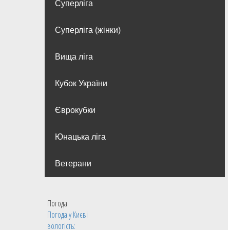
Суперліга
Суперліга (жінки)
Вища лiга
Кубок України
Єврокубки
Юнацька ліга
Ветерани
Погода
Погода у
Києві
вологість: