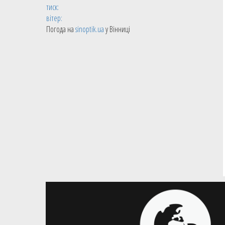
тиск:
вітер:
Погода на
sinoptik.ua
у Вінниці
05.10.2021
Чоловічі збірні
Михайлюк та Лень допомогли
своїм клубам перемогти в
передсезонних матчах НБА
Українці результативно розпочали
підготовку до старту сезону НБА