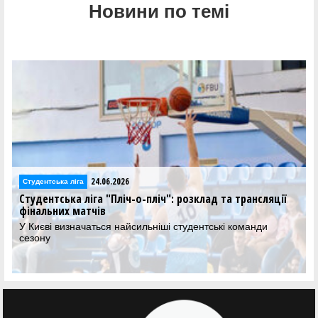
Новини по темі
24.06.2026
Студентська ліга
Студентська ліга "Пліч-о-пліч": розклад та трансляції
фінальних матчів
У Києві визначаться найсильніші студентські команди
сезону