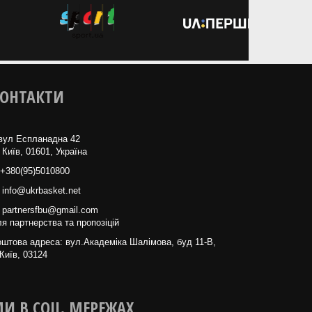
ОНТАКТИ
вул Еспланадна 42
 Київ, 01601, Україна
+380(95)5010800
info@ukrbasket.net
partnersfbu@gmail.com
я партнерства та пропозіцій
штова адреса: вул.Академіка Шалімова, буд 11-В,
Київ, 03124
И В СОЦ. МЕРЕЖАХ