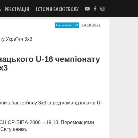
А
РЕЄСТРАЦІЯ
ІСТОРІЯ БАСКЕТБОЛУ
19.10.2021
Баскетбол 3х3
нацького U-16 чемпіонату
х3
аїни з баскетболу 3х3 серед команд юнаків U-
СШОР-БІПА-2006 – 19:13. Переможцями
я Євтушенко.