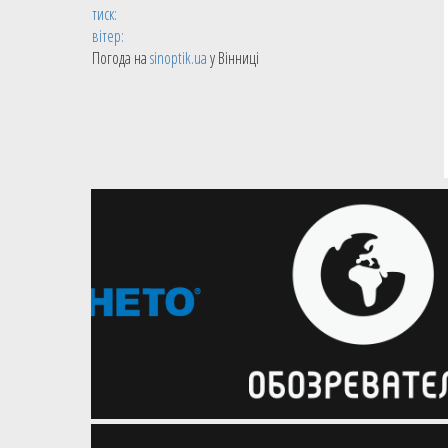
тиск:
вітер:
Погода на
sinoptik.ua
у Вінниці
05.08.2026
Баскетбол 3х3
Наступний етап GGBET 3х3
Чемпіонату України пройде у
Хмельницькому
Розпочалась реєстрація команд на
четвертий етап чемпіонату України