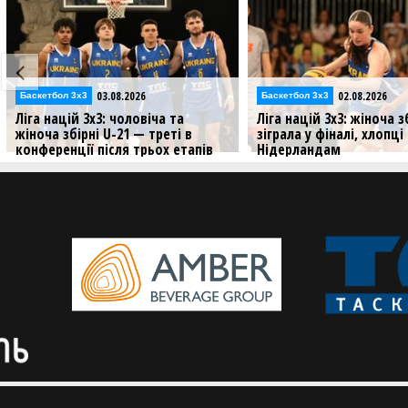
03.08.2026
02.08.2026
Баскетбол 3х3
Баскетбол 3х3
Ліга націй 3х3: чоловіча та
Ліга націй 3х3: жіноча з
жіноча збірні U-21 — треті в
зіграла у фіналі, хлопц
конференції після трьох етапів
Нідерландам
Збірні України провели три стопи
Результати матчів збірни
Ліги націй цього сезону
U-21 на третьому стопі у 
3х3