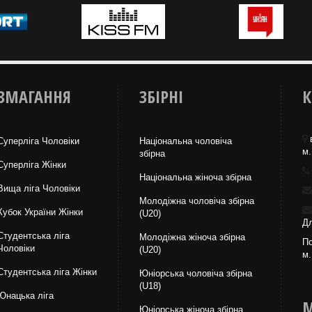
ЗМАГАННЯ
ЗБІРНІ
К
Суперліга Чоловіки
Національна чоловіча
м.
збірна
Суперліга Жінки
Національна жiноча збірна
Вища лiга Чоловіки
Молодіжна чоловіча збірна
Кубок України Жінки
(U20)
Дл
Студентська ліга
Молодіжна жіноча збірна
По
Чоловiки
(U20)
м.
Студентська ліга Жінки
Юніорська чоловіча збірна
(U18)
Юнацька ліга
М
Юніорська жіноча збірна