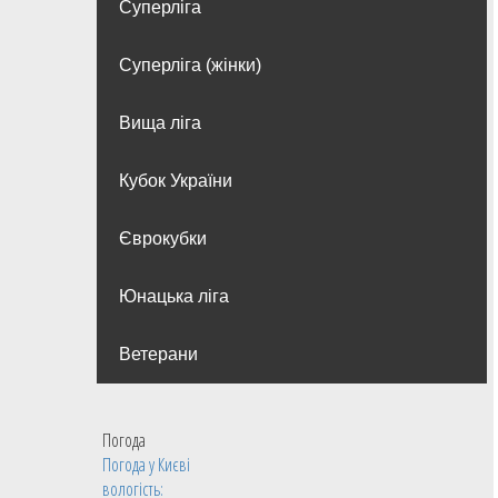
Суперліга
Суперліга (жінки)
Вища лiга
Кубок України
Єврокубки
Юнацька ліга
Ветерани
Погода
Погода у
Києві
вологість: