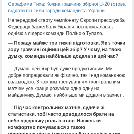
Серафима Тиха: Кожна гравчиня збірної U-20 готова
віддати всі сили заради команди та України
Напередодні старту чемпіонату Європи пресслужба
Федерації баскетболу України поспілкувалася з
однією з лідерок команди Поліною Тупало.
— Позаду майже три тижні підготовки. Як з точки
зору гравчині оціниш цей збір? У чому, на твою
думку, команда найбільше додала за цей час?
— Думаю, цей збір був дуже продуктивним. Ми
добре попрацювали як фізично, так і над командною
взаємодією. З кожним тренуванням і контрольним
матчем усе краще розуміли одна одну на
майданчику. Думаю, найбільше ми додали в захисті.
— Під час контрольних матчів, судячи зі
статистики, тобі часто доводилося брати на
себе лідерську роль в атаці. Наскільки
комфортно почуваєшся з такою
відповідальністю і чи готова бути однією з тих,