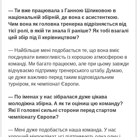
— Ти вже працювала з Ганною Шликовою в
національній збірній, де вона є асистенткою.
Чим вона як головна тренерка відрізняється від
тієї ролі, в якій ти знала її раніше? Як тобі взагалі
цей збір під її керівництвом?
— Найбільше мені подобається те, що вона вміє
поєднувати вимогливість із хорошою атмосферою в
команді. Ми багато працюємо, але при цьому завжди
відчуваємо підтримку тренерського штабу. Думаю,
це дуже важливо перед таким відповідальним
турніром, як чемпіонат Європи.
— По іменах у нас зібралася дуже цікава
молодіжна збірна. А як ти оціниш цю команду?
Які її головні сильні сторони перед стартом
чемпіонату Європи?
— Мені дуже подобається наша команда. У нас
хороший мікроклімат, усі підтримують одна одну і