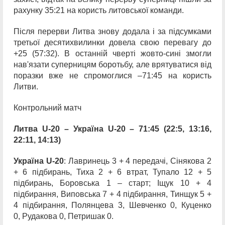
рахунку 35:21 на користь литовської команди.
Після перерви Литва знову додала і за підсумками
третьої десятихвилинки довела свою перевагу до
+25 (57:32). В останній чверті жовто-сині змогли
нав'язати суперницям боротьбу, але врятуватися від
поразки вже не спромоглися –71:45 на користь
Литви.
Контрольний матч
Литва U-20 – Україна U-20 – 71:45 (22:5, 13:16,
22:11, 14:13)
Україна U-20
: Лавринець 3 + 4 передачі, Сінякова 2
+ 6 підбирань, Тиха 2 + 6 втрат, Тупало 12 + 5
підбирань, Боровська 1 – старт; Іщук 10 + 4
підбирання, Виповська 7 + 4 підбирання, Тинщук 5 +
4 підбирання, Полянцева 3, Шевченко 0, Куценко
0, Рудакова 0, Петришак 0.