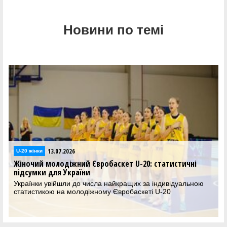
Новини по темі
07.2026
13.07.2
U-20 жінки
одіжний Євробаскет U-20: статистичні
Жіночий молоді
я України
виграла Дивізі
Дивізіону В
йшли до числа найкращих за індивідуальною
 на молодіжному Євробаскеті U-20
Жіноча збірна У
у Дивізіоні В