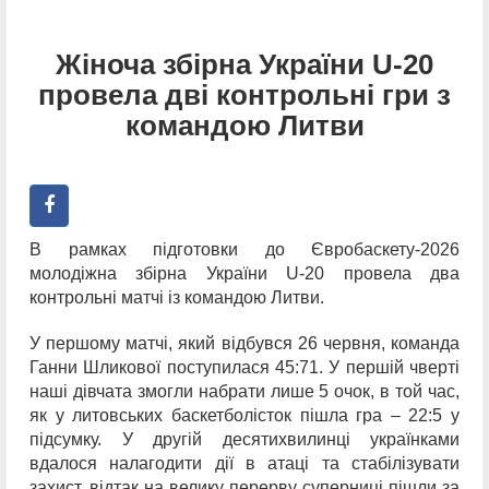
Жіноча збірна України U-20
провела дві контрольні гри з
командою Литви
В рамках підготовки до Євробаскету-2026
молодіжна збірна України U-20 провела два
контрольні матчі із командою Литви.
У першому матчі, який відбувся 26 червня, команда
Ганни Шликової поступилася 45:71. У першій чверті
наші дівчата змогли набрати лише 5 очок, в той час,
як у литовських баскетболісток пішла гра – 22:5 у
підсумку. У другій десятихвилинці українками
вдалося налагодити дії в атаці та стабілізувати
захист, відтак на велику перерву суперниці пішли за