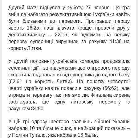
Другий матч відбувся у суботу, 27 червня. Ця гра
вийшла набагато результативнішою і українки навіть
були близькими до перемоги. Програвши першу
чверть 16:25, наші дівчата краще провели другу
десятихвилинку – 22:16, як підсумок, на велику
перерву суперниці вирушили за рахунку 41:38 на
користь Литви.
У другій половині українська команда продовжила
ефективні дії і за підсумками цього ігрового періоду
скоротила відставання від суперника до одного балу
(62:61 на користь Литви). На початку четвертої
чверті українки навіть повели в рахунку (66:62), але
втримати перевагу так і не змогли. Фінальна сирена
зафіксувала ще одну литовську перемогу із
рахунком 84:80.
У цій грі одразу шестеро гравчинь збірної України
набрали 10 та більше очок, а найкращий показник –
у Поліни Тупало, яка набрала 16 балів.