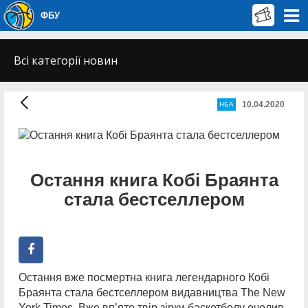
ФБУ
Всі категорії новин
10.04.2020
НБА
Остання книга Кобі Браянта
стала бестселлером
Остання вже посмертна книга легендарного Кобі
Браянта стала бестселлером видавництва The New
York Times. Вже вп’яте твір зірки баскетболу очолив