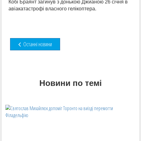
Кобі Браянт загинув з донькою Джианою 26 січня в
авіакатастрофі власного гелікоптера.
Останні новини
Новини по темі