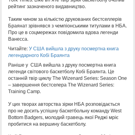
рейтинг зазначеного видавництво.
Таким чином за кількістю друкованих бестселлерів
Браянат зрівнявся з чемпіонськими титулами в НБА.
Про це в соцмережах повідомила вдова легенди
Ванесса.
Читайте:
У США вийшла з друку посмертна книга
легендарного Кобі Браянта
Раніше у США вийшла з друку посмертна книга
легенди світового баскетболу Кобі Браянта. Це
останній твір циклу The Wizenard Series: Season One
– завершення бестселера The Wizenard Series:
Training Camp.
У цих творах авторства зірки НБА розповідається
про не досить успішну баскетбольну команду West
Bottom Badgers, молодий гравець якої Реджі мріє
пробитися на вершину баскетболу.