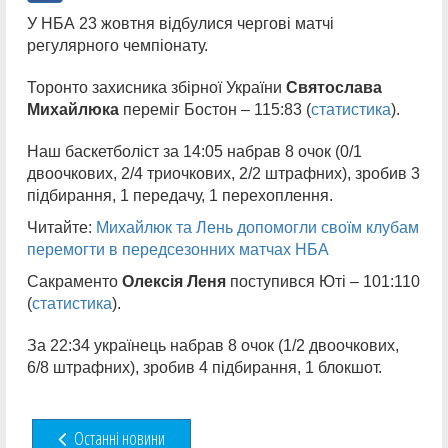
У НБА 23 жовтня відбулися чергові матчі
регулярного чемпіонату.
Торонто захисника збірної України
Святослава
Михайлюка
переміг Бостон – 115:83 (
статистика
).
Наш баскетболіст за 14:05 набрав 8 очок (0/1
двоочкових, 2/4 триочкових, 2/2 штрафних), зробив 3
підбирання, 1 передачу, 1 перехоплення.
Читайте:
Михайлюк та Лень допомогли своїм клубам
перемогти в передсезонних матчах НБА
Сакраменто
Олексія Леня
поступився Юті – 101:110
(
статистика
).
За 22:34 українець набрав 8 очок (1/2 двоочкових,
6/8 штрафних), зробив 4 підбирання, 1 блокшот.
Останні новини