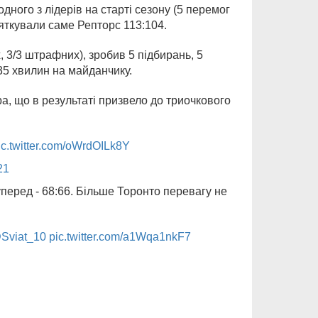
дного з лідерів на старті сезону (5 перемог
вяткували саме Репторс 113:104.
, 3/3 штрафних), зробив 5 підбирань, 5
 35 хвилин на майданчику.
, що в результаті призвело до триочкового
ic.twitter.com/oWrdOILk8Y
21
уперед - 68:66. Більше Торонто перевагу не
Sviat_10
pic.twitter.com/a1Wqa1nkF7