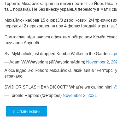
Торонто Михайлюка грав на виїзді проти Нью-Йорк Нікс - о
та 1 поразка). Не без внеску українця перемогу в матчі с
Михайлюк набрав 15 очок (3/3 двоочкових, 2/4 триочкових
передач і 2 перехоплення при 4 фолах і жодній втраті за
Святослав відзначився ефектним обіграшем Кемби Уокера
влучання Анунобі.
Svi Mykhailiuk just dropped Kemba Walker in the Garden...
p
— Adam WWWaybright (@WaybrightAdam)
November 2, 20
А ось відео 3-очкового Михайлюка, який вивів "Репторс" 
втрачало.
SVIJI OR SPLASH BANDICOOT? What’re we calling him!
@
— Toronto Raptors (@Raptors)
November 2, 2021
Останні новини