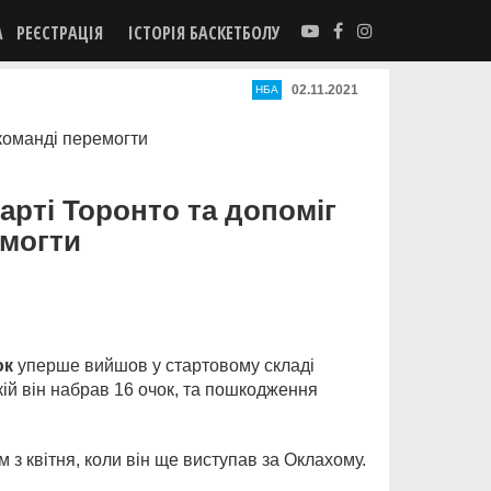
А
РЕЄСТРАЦІЯ
ІСТОРІЯ БАСКЕТБОЛУ
02.11.2021
НБА
рті Торонто та допоміг
емогти
юк
уперше вийшов у стартовому складі
кій він набрав 16 очок, та пошкодження
з квітня, коли він ще виступав за Оклахому.