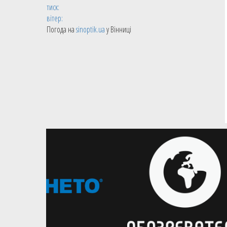
тиск:
вітер:
Погода на
sinoptik.ua
у Вінниці
16.11.2021
НБА
Святослав Михайлюк набрав 3
очки в матчі проти Портленда
Олексій Лень в другому матчі
поспіль не отримав ігрових хвилин