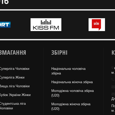
ЗМАГАННЯ
ЗБІРНІ
К
Суперліга Чоловіки
Національна чоловіча
м.
збірна
Суперліга Жінки
Національна жiноча збірна
Вища лiга Чоловіки
Молодіжна чоловіча збірна
Кубок України Жінки
(U20)
Дл
Студентська ліга
Молодіжна жіноча збірна
По
Чоловiки
(U20)
м.