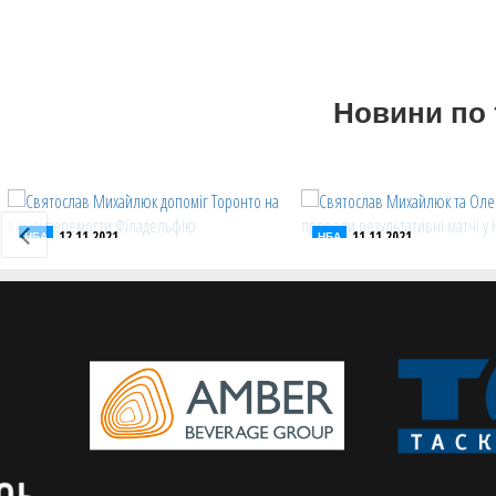
Новини по 
12.11.2021
11.11.2021
НБА
НБА
Святослав Михайлюк допоміг
Святослав Михайлюк та
Торонто на виїзді перемогти
Лень провели результа
Філадельфію
матчі у НБА
Українець відіграв 16 хвилин
Українські легіонери не 
своїм командам здобути