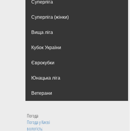
Суперліга
Суперліга (жінки)
Вища лiга
Кубок України
Єврокубки
Юнацька ліга
Ветерани
Погода
Погода у
Києві
вологість: