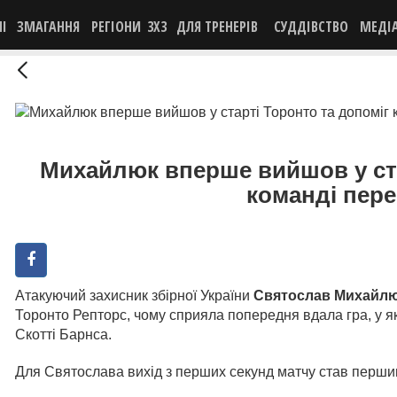
НІ
ЗМАГАННЯ
РЕГІОНИ
3X3
ДЛЯ ТРЕНЕРІВ
СУДДІВСТВО
МЕДІ
Михайлюк вперше вийшов у ста
команді пер
Атакуючий захисник збірної України
Святослав Михайл
Торонто Репторс, чому сприяла попередня вдала гра, у я
Скотті Барнса.
Для Святослава вихід з перших секунд матчу став першим 