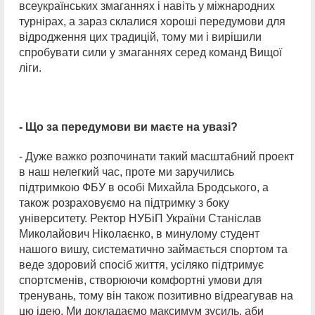
всеукраїнських змаганнях і навіть у міжнародних
турнірах, а зараз склалися хороші передумови для
відродження цих традицій, тому ми і вирішили
спробувати сили у змаганнях серед команд Вищої
ліги.
- Що за передумови ви маєте на увазі?
- Дуже важко розпочинати такий масштабний проект
в наш нелегкий час, проте ми заручились
підтримкою ФБУ в особі Михайла Бродського, а
також розраховуємо на підтримку з боку
університету. Ректор НУБіП України Станіслав
Миколайович Ніколаєнко, в минулому студент
нашого вишу, систематично займається спортом та
веде здоровий спосіб життя, усіляко підтримує
спортсменів, створюючи комфортні умови для
тренувань, тому він також позитивно відреагував на
цю ідею. Ми докладаємо максимум зусиль, аби