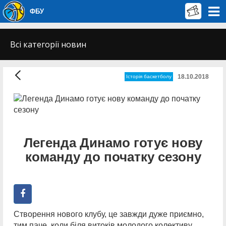
ФБУ
Всі категорії новин
18.10.2018
Історія баскетболу
Легенда Динамо готує нову
команду до початку сезону
Створення нового клубу, це завжди дуже приємно,
тим паче, коли біля витоків молодого колективу