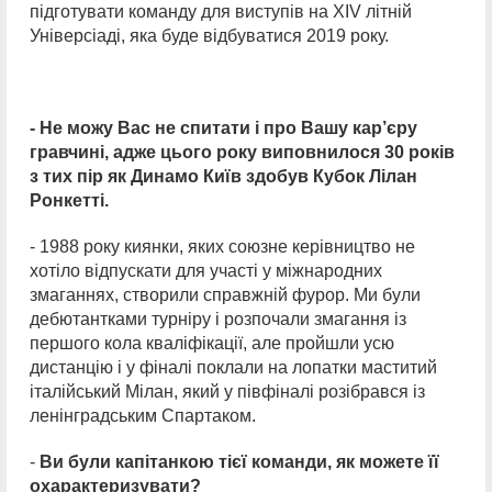
підготувати команду для виступів на ХІV літній
Універсіаді, яка буде відбуватися 2019 року.
- Не можу Вас не спитати і про Вашу кар’єру
гравчині, адже цього року виповнилося 30 років
з тих пір як Динамо Київ здобув Кубок Лілан
Ронкетті.
- 1988 року киянки, яких союзне керівництво не
хотіло відпускати для участі у міжнародних
змаганнях, створили справжній фурор. Ми були
дебютантками турніру і розпочали змагання із
першого кола кваліфікації, але пройшли усю
дистанцію і у фіналі поклали на лопатки маститий
італійський Мілан, який у півфіналі розібрався із
ленінградським Спартаком.
-
Ви були капітанкою тієї команди, як можете її
охарактеризувати?