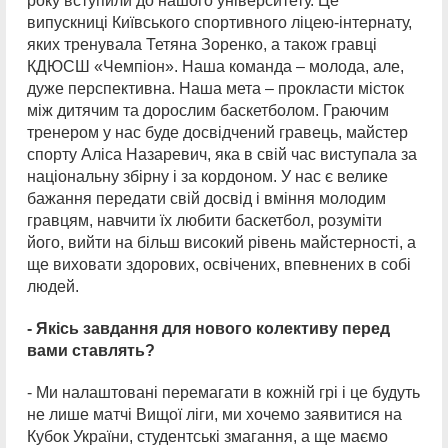
року вступили до нашого університету. Це
випускниці Київського спортивного ліцею-інтернату,
яких тренувала Тетяна Зоренко, а також гравці
КДЮСШ «Чемпіон». Наша команда – молода, але,
дуже перспективна. Наша мета – прокласти місток
між дитячим та дорослим баскетболом. Граючим
тренером у нас буде досвідчений гравець, майстер
спорту Аліса Назаревич, яка в свій час виступала за
національну збірну і за кордоном. У нас є велике
бажання передати свій досвід і вміння молодим
гравцям, навчити їх любити баскетбол, розуміти
його, вийти на більш високий рівень майстерності, а
ще виховати здорових, освічених, впевнених в собі
людей.
- Якісь завдання для нового колективу перед
вами ставлять?
- Ми налаштовані перемагати в кожній грі і це будуть
не лише матчі Вищої ліги, ми хочемо заявитися на
Кубок України, студентські змагання, а ще маємо