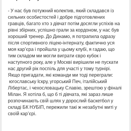
- У нас був потужний колектив, який складався із
сильних особистостей і добре підготовлених
гравців, багато хто з дівчат потім досягли успіхів на
рівні збірних, успішно грали за кордоном, у нас був
хороший тренер. До Динамо, я потрапила одразу
після спортивного ліцею-інтернату, фактично уся
моя кар’єра і пройшла у цьому клубі, я гадаю, що
тим складом ми могли виграти євро кубок і
наступного року, але у Москві вирішили не пускати
нас другий рік поспіль для участі у тому турнірі.
Якщо пригадати, які команди ми тоді переграли:
югославську Іскру, угорський Печ, італійський
Лібертас, і чехословацьку Славію, зрештою у фіналі
Мілан. Я хотіла б, що б ті дівчата, які зараз лише
розпочинають свій шлях у дорослий баскетбол у
складі БК НУБІП, пережили такі ж незабутні миті у
своїй кар’єрі.