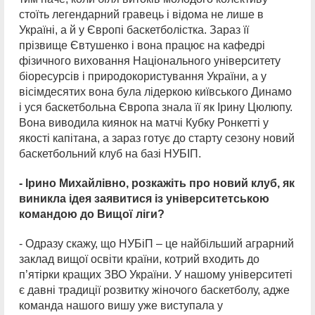
стоїть легендарний гравець і відома не лише в
Україні, а й у Європі баскетболістка. Зараз її
прізвище Євтушенко і вона працює на кафедрі
фізичного виховання Національного університету
біоресурсів і природокористування України, а у
вісімдесятих вона була лідеркою київського Динамо
і уся баскетбольна Європа знала її як Ірину Цюлюпу.
Вона виводила киянок на матчі Кубку Ронкетті у
якості капітана, а зараз готує до старту сезону новий
баскетбольний клуб на базі НУБІП.
- Ірино Михайлівно, розкажіть про новий клуб, як
виникла ідея заявитися із університетською
командою до Вищої ліги?
- Одразу скажу, що НУБіП – це найбільший аграрний
заклад вищої освіти країни, котрий входить до
п’ятірки кращих ЗВО України. У нашому університеті
є давні традиції розвитку жіночого баскетболу, адже
команда нашого вишу уже виступала у