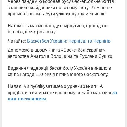
Через пандемію коронавірусу баскетбольне життя
залишило майданчики по всьому світу. Втім це не
причина зовсім забути улюблену гру мільйонів.
Натомість маємо нагоду озирнутися, пригадати
історію, шлях розвитку.
Читайте:
Баскетбол України: Чернівці та Чернігів
Допоможе в цьому книга «Баскетбол України»
авторства Анатолія Волошина та Руслани Сушко.
Видання Федерації баскетболу України вийшло в
світ з нагоди 110-річчя вітчизняного баскетболу.
Надалі ми публікуватимемо уривки з книги. А
придбати її ви можете в нашому онлайн магазині
за
цим посиланням
.