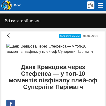
ФБУ
Всі категорії новин
08.06.2021
Суперліга GGBET
Данк Кравцова через
Стефенса — у топ-10
моментів півфіналу плей-оф
Суперліги Паріматч