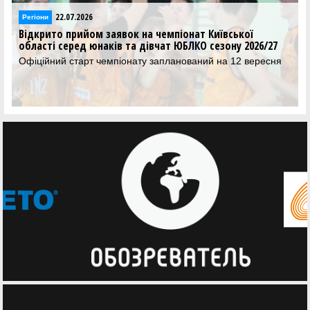
22.07.2026
гіони
Регіон
дкрито прийом заявок на чемпіонат Київської
В Оде
ласті серед юнаків та дівчат ЮБЛКО сезону 2026/27
баске
іційний старт чемпіонату запланований на 12 вересня
Медал