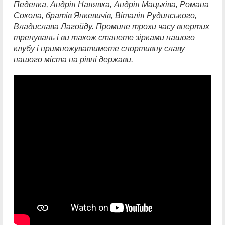
Педенка, Андрія Наяявка, Андрія Мацьківа, Романа
Сокола, братів Янкевичів, Віталія Рудинського,
Владислава Лагойду. Промине трохи часу впертих
тренувань і ви також станете зірками нашого
клубу і примножуватимете спортивну славу
нашого міста на рівні держави.