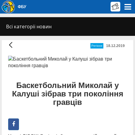
ФБУ
Всі категорії новин
18.12.2019
Регіони
Баскетбольний Миколай у
Калуші зібрав три покоління
гравців