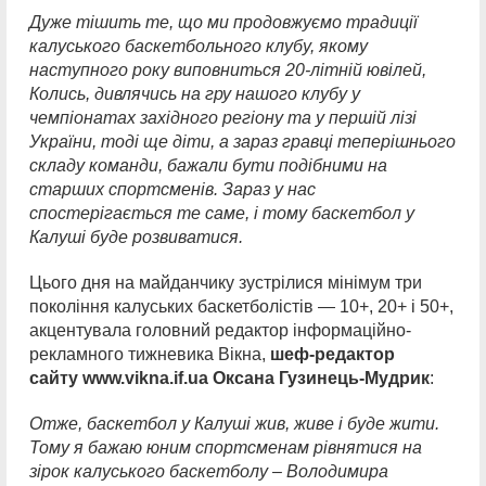
Дуже тішить те, що ми продовжуємо традиції
калуського баскетбольного клубу, якому
наступного року виповниться 20-літній ювілей,
Колись, дивлячись на гру нашого клубу у
чемпіонатах західного регіону та у першій лізі
України, тоді ще діти, а зараз гравці теперішнього
складу команди, бажали бути подібними на
старших спортсменів. Зараз у нас
спостерігається те саме, і тому баскетбол у
Калуші буде розвиватися.
Цього дня на майданчику зустрілися мінімум три
покоління калуських баскетболістів — 10+, 20+ і 50+,
акцентувала головний редактор інформаційно-
рекламного тижневика Вікна,
шеф-редактор
сайту www.vikna.if.ua Оксана Гузинець-Мудрик
:
Отже, баскетбол у Калуші жив, живе і буде жити.
Тому я бажаю юним спортсменам рівнятися на
зірок калуського баскетболу – Володимира