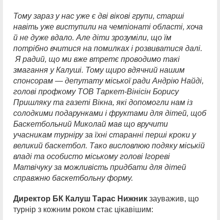
Тому зараз у нас уже є дві вікові групи, старші
навіть уже виступили на чемпіонаті області, хоча
й не дуже вдало. Але діти зрозуміли, що їм
потрібно вчитися на помилках і розвиватися далі.
Я радий, що ми вже втретє проводимо такі
змагання у Калуші. Тому щиро вдячний нашим
спонсорам — депутату міської ради Андрію Найді,
голові профкому ТОВ Таркет-Вінісін Борису
Пришляку та газеті Вікна, які допомогли нам із
солодкими подарунками і фруктами для дітей, щоб
Баскетбольний Миколай мав що вручити
учасникам турніру за їхні старанні перші кроки у
великий баскетбол. Тако висловлюю подяку міській
владі та особисто міському голові Ігореві
Матвічуку за можливість придбати для дітей
справжню баскетбольну форму.
Директор БК Калуш Тарас Нижник
зауважив, що
турнір з кожним роком стає цікавішим: