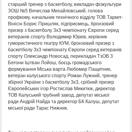
старший тренер з баскетболу, викладач фізкультури
ЗОШ №5 Вячеслав Михайловський, голова
профкому, начальник технічного відділу ТОВ Таркет-
Вінісін Борис Пришляк, підприємець, бронзовий
призер з баскетболу 3х3 чемпіонату Європи серед
ветеранів спорту Володимир Юрків, керівник
гумористичного театру КУМ, бронзовий призер з
баскетболу 3х3 чемпіонату Європи серед ветеранів
спорту Олександр Новосад, перекладач ТзОВ 3
Бетони Іштван Лойош, боєць громадського
формування Міська варта Любомир Пащетник,
ветеран калуського спорту Роман Лужний, тренер
збірної України з баскетболу 3х3, срібний призер
Європейських ігор Ростислав Микитюк, директор
ТОВ Калуський трубний завод, депутат міської
ради Андрій Найда та директор БК Калуш, депутат
міської ради Тарас Нижник.