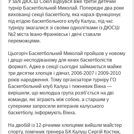
У залі ДЮСШ Сокіл відбувся вже третій дитячий
турнір Баскетбольний Миколай. Попередні два роки
вихованці секції баскетболу, яка наразі функціонує
під егідою баскетбольного клубу Калуш, під час
турніру змагалися зі своїми однолітками із ДЮСШ
№2 міста Івано-Франківськ і двічі ставали
переможцями.
Цьогоріч Баскетбольний Миколай пройшов у новому
і дещо несподіваному для юних баскетболістів
форматі. Адже в секції сьогодні займаються майже
три десятки хлопців і дівчат, 2006-2007 і 2009-2010
років народження. Тому організатори турніру ГО
Баскетбольний клуб Калуш і тижневик Вікна —
вирішили, що молодша група розіб’ється на дві
команди, які зіграють між собою, а старшим у
суперники запросили ветеранів калуського
баскетболу, інформують Вікна.
На двобій із 12-річними хлопцями вийшли майстер
спорту, помічник тренера БК Калуш Сергій Костюк,