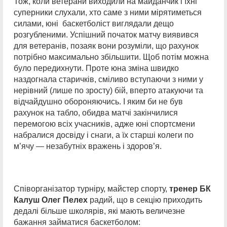
Тож, коли ветерани виходили на майданчик і їхні
суперники слухали, хто саме з ними мірятиметься
силами, юні баскетболіст виглядали дещо
розгубленими. Успішний початок матчу виявився
для ветеранів, позаяк вони розуміли, що рахунок
потрібно максимально збільшити. Щоб потім можна
було передихнути. Проте юна зміна швидко
наздогнала старичків, сміливо вступаючи з ними у
нерівний (лише по зросту) бій, вперто атакуючи та
відчайдушно обороняючись. І яким би не був
рахунок на табло, обидва матчі закінчилися
перемогою всіх учасників, адже юні спортсмени
набралися досвіду і снаги, а їх старші колеги по
м’ячу — незабутніх вражень і здоров’я.
Співорганізатор турніру, майстер спорту,
тренер БК
Калуш Олег Пелех
радий, що в секцію приходить
дедалі більше школярів, які мають величезне
бажання займатися баскетболом: