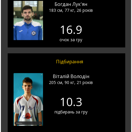
Богдан Лук'ян
183 см, 77 кг, 26 років
16.9
очок за гру
Підбирання
Вiталiй Володiн
205 см, 90 кг, 21 років
10.3
підбирань за гру