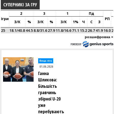
СУПЕРНИКІ ЗА ГРУ
2
3
1
Пд
Ігри
РП
З/к
%
З/к
%
З/к
1%
Ч
С
З
25
18.1/40.8
44.5
8.8/31.6
27.9
11.8/16.6
71.1
15.2
26.7
41.9
16.0
2
розшифровка »
Вища лiга
01.06.2026
Ганна
Шликова:
Більшість
гравчинь
збірної U-20
уже
перебувають