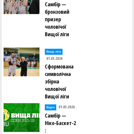
Самбір —
бронзовий
призер
чоловічої
Вищої ліги
Вища лiга
01.05.2026
Сформована
символічна
збірна
чоловічої
Вищої ліги
01.05.2026
Відео
Самбір —
Ніко-Баскет-2
: