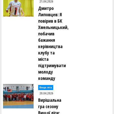
21.04.2026
Дмитро
Липовцев: Я
повірив в БК
Хмельницький,
побачив
бажання
керівництва
клубу та
міста
підтримувати
молоду
команду
Вища лiга
20.04.2026
Вирішальна
гра сезону
Вищої ліги: