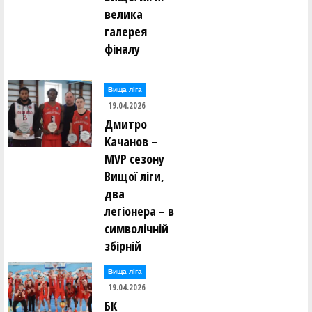
велика
галерея
фіналу
Вища лiга
19.04.2026
Дмитро
Качанов –
MVP сезону
Вищої ліги,
два
легіонера – в
символічній
збірній
Вища лiга
19.04.2026
БК