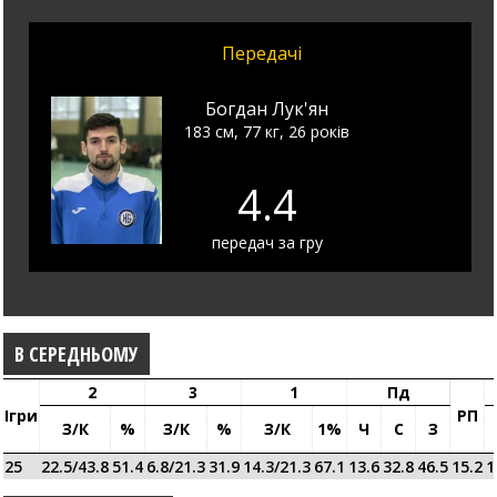
Передачі
Богдан Лук'ян
183 см, 77 кг, 26 років
4.4
передач за гру
В СЕРЕДНЬОМУ
2
3
1
Пд
Ігри
РП
З/к
%
З/к
%
З/к
1%
Ч
С
З
25
22.5/43.8
51.4
6.8/21.3
31.9
14.3/21.3
67.1
13.6
32.8
46.5
15.2
1