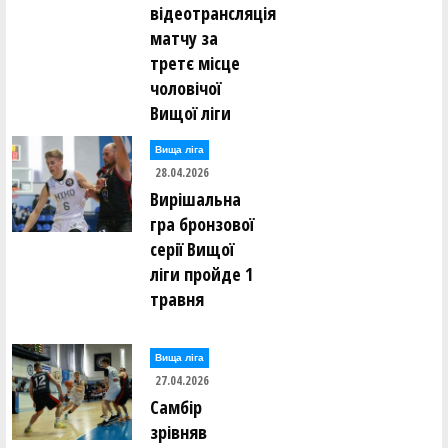
відеотрансляція
матчу за
третє місце
чоловічої
Вищої ліги
Вища лiга
28.04.2026
Вирішальна
гра бронзової
серії Вищої
ліги пройде 1
травня
Вища лiга
27.04.2026
Самбір
зрівняв