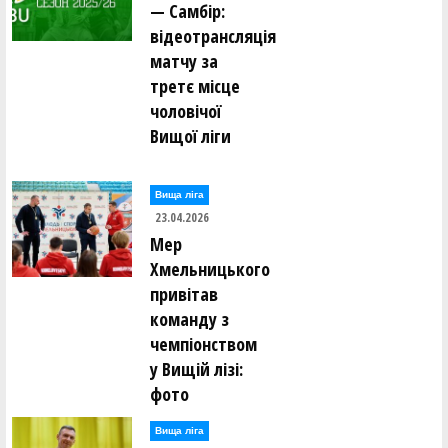
— Самбір:
відеотрансляція
матчу за
третє місце
чоловічої
Вищої ліги
Вища лiга
23.04.2026
Мер
Хмельницького
привітав
команду з
чемпіонством
у Вищій лізі:
фото
Вища лiга