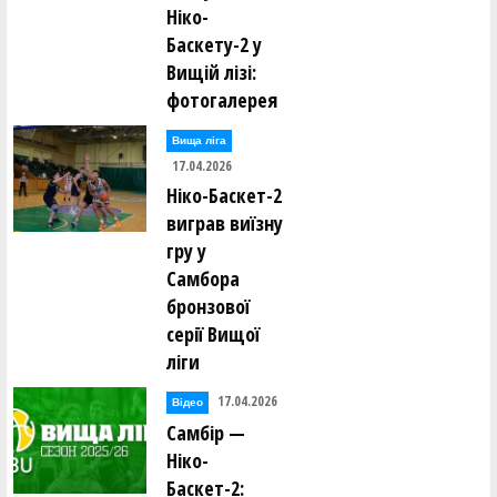
Ніко-
Баскету-2 у
Вищій лізі:
фотогалерея
Вища лiга
17.04.2026
Ніко-Баскет-2
виграв виїзну
гру у
Самбора
бронзової
серії Вищої
ліги
17.04.2026
Відео
Самбір —
Ніко-
Баскет-2: