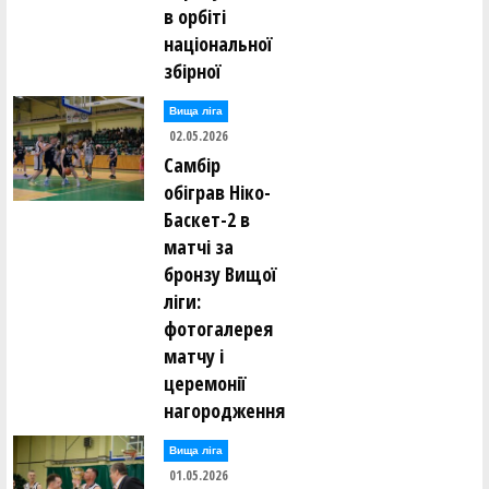
в орбіті
національної
збірної
Вища лiга
02.05.2026
Самбір
обіграв Ніко-
Баскет-2 в
матчі за
бронзу Вищої
ліги:
фотогалерея
матчу і
церемонії
нагородження
Вища лiга
01.05.2026