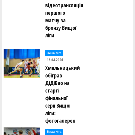
відеотрансляція
першого
матчу за
бронзу Вищої
ліги
Вища лiга
16.04.2026
Хмельницький
обіграв
ДіДіБао на
старті
фінальної
серії Вищої
ліги:
фотогалерея
Вища лiга