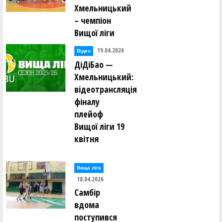
Хмельницький
– чемпіон
Вищої ліги
19.04.2026
Відео
ДіДіБао —
Хмельницький:
відеотрансляція
фіналу
плейоф
Вищої ліги 19
квітня
Вища лiга
18.04.2026
Самбір
вдома
поступився