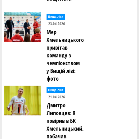
Вища лiга
23.04.2026
Мер
Хмельницького
привітав
команду з
чемпіонством
у Вищій лізі:
фото
Вища лiга
21.04.2026
Дмитро
Липовцев: Я
повірив в БК
Хмельницький,
побачив