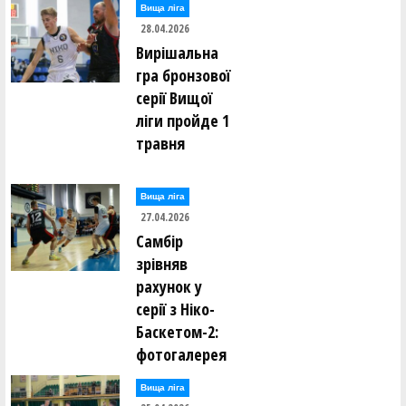
Вища лiга
28.04.2026
Вирішальна
гра бронзової
серії Вищої
ліги пройде 1
травня
Вища лiга
27.04.2026
Самбір
зрівняв
рахунок у
серії з Ніко-
Баскетом-2:
фотогалерея
Вища лiга