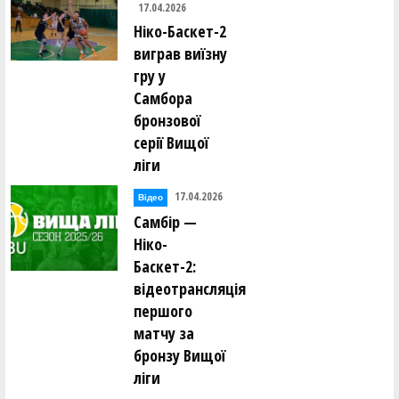
17.04.2026
Ніко-Баскет-2
виграв виїзну
гру у
Самбора
бронзової
серії Вищої
ліги
17.04.2026
Відео
Самбір —
Ніко-
Баскет-2:
відеотрансляція
першого
матчу за
бронзу Вищої
ліги