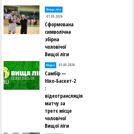
Вища лiга
01.05.2026
Сформована
символічна
збірна
чоловічої
Вищої ліги
01.05.2026
Відео
Самбір —
Ніко-Баскет-2
:
відеотрансляція
матчу за
третє місце
чоловічої
Вищої ліги