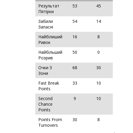
Результат
53
45
Пятірки
Забили
54
14
Запасні
Найбілиший
16
8
Ривок
Найбільший
50
0
Розрив
Очки З
68
30
Зони
Fast Break
33
10
Points
Second
9
10
Chance
Points
Points From
30
8
Turnovers