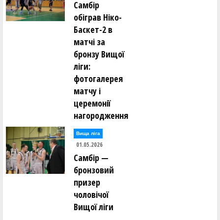
Самбір
обіграв Ніко-
Баскет-2 в
матчі за
бронзу Вищої
ліги:
фотогалерея
матчу і
церемонії
нагородження
Вища лiга
01.05.2026
Самбір —
бронзовий
призер
чоловічої
Вищої ліги