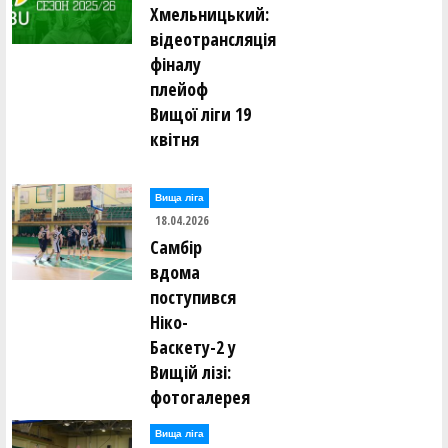
Хмельницький:
відеотрансляція
фіналу
плейоф
Вищої ліги 19
квітня
Вища лiга
18.04.2026
Самбір
вдома
поступився
Ніко-
Баскету-2 у
Вищій лізі:
фотогалерея
Вища лiга