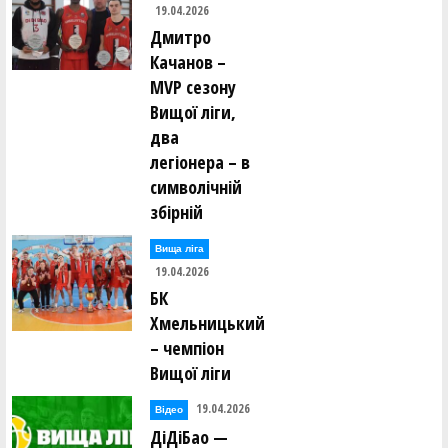
19.04.2026
Дмитро
Качанов –
MVP сезону
Вищої ліги,
два
легіонера – в
символічній
збірній
Вища лiга
19.04.2026
БК
Хмельницький
– чемпіон
Вищої ліги
19.04.2026
Відео
ДіДіБао —