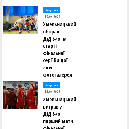
Вища лiга
16.04.2026
Хмельницький
обіграв
ДіДіБао на
старті
фінальної
серії Вищої
ліги:
фотогалерея
Вища лiга
15.04.2026
Хмельницький
виграв у
ДіДіБао
перший матч
фінальної