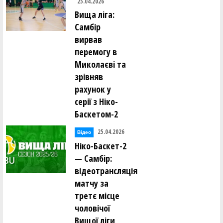
25.04.2026
Вища ліга:
Самбір
вирвав
перемогу в
Миколаєві та
зрівняв
рахунок у
серії з Ніко-
Баскетом-2
25.04.2026
Відео
Ніко-Баскет-2
— Самбір:
відеотрансляція
матчу за
третє місце
чоловічої
Вищої ліги