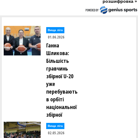
розшифровка »
Вища лiга
01.06.2026
Ганна
Шликова:
Більшість
гравчинь
збірної U-20
уже
перебувають
в орбіті
національної
збірної
Вища лiга
02.05.2026