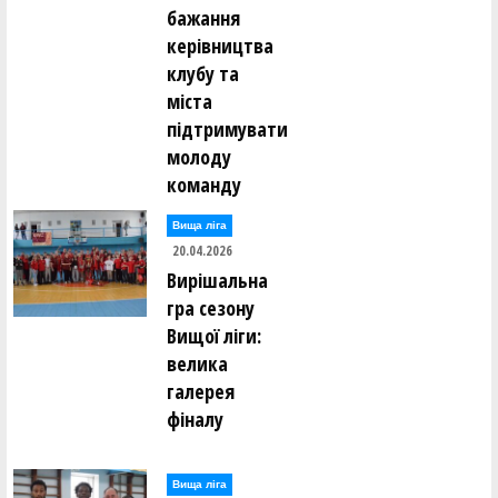
бажання
керівництва
клубу та
міста
підтримувати
молоду
команду
Вища лiга
20.04.2026
Вирішальна
гра сезону
Вищої ліги:
велика
галерея
фіналу
Вища лiга