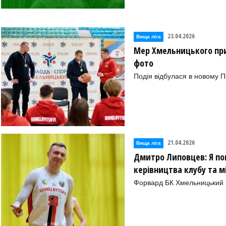
23.04.2026
Вища лiга
Мер Хмельницького прив
фото
Подія відбулася в новому П
21.04.2026
Вища лiга
Дмитро Липовцев: Я по
керівництва клубу та 
Форвард БК Хмельницький п