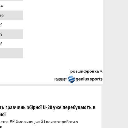
4
36
9
9
6
розшифровка »
ть гравчинь збірної U-20 уже перебувають в
ної
ство БК Хмельницький і початок роботи з
ни