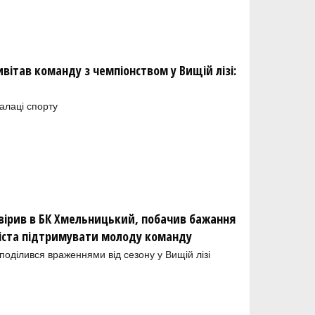
ітав команду з чемпіонством у Вищій лізі:
алаці спорту
вірив в БК Хмельницький, побачив бажання
міста підтримувати молоду команду
оділився враженнями від сезону у Вищій лізі