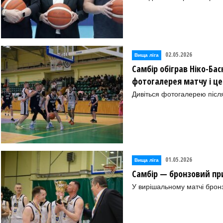
02.05.2026
Вища лiга
Самбір обіграв Ніко-Бас
фотогалерея матчу і ц
Дивіться фотогалерею після
01.05.2026
Вища лiга
Самбір — бронзовий при
У вирішальному матчі бронз