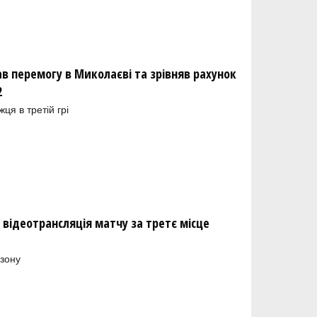
ав перемогу в Миколаєві та зрівняв рахунок
2
я в третій грі
: відеотрансляція матчу за третє місце
езону