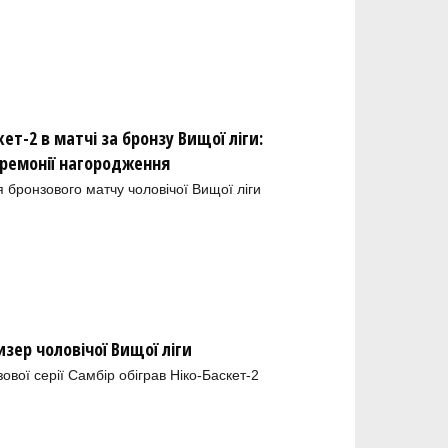
кет-2 в матчі за бронзу Вищої ліги:
еремонії нагородження
 бронзового матчу чоловічої Вищої ліги
зер чоловічої Вищої ліги
ової серії Самбір обіграв Ніко-Баскет-2