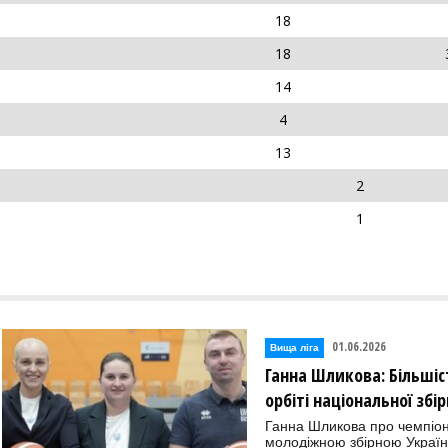
18
18
14
4
13
2
1
01.06.2026
Вища лiга
Ганна Шликова: Більшіс
орбіті національної збір
Ганна Шликова про чемпіон
молодіжною збірною Украї