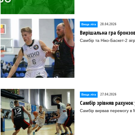
28.04.2026
Вища лiга
Вирішальна гра бронзово
Самбір та Ніко-Баскет-2 зіг
27.04.2026
Вища лiга
Самбір зрівняв рахунок 
Самбір вирвав перемогу в 