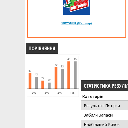
ЖИТОМИР (Житомир)
ПОРІВНЯННЯ
45
45
79
73
57
43
29
22
СТАТИСТИКА РЕЗУЛЬ
2%
3%
1%
Пд
Категорія
Результат Пятірки
Забили Запасні
Найбілиший Ривок