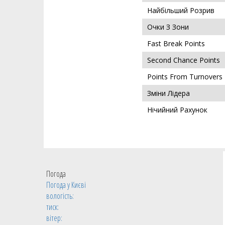
Найбільший Розрив
Очки З Зони
Fast Break Points
Second Chance Points
Points From Turnovers
Зміни Лідера
Нічийний Рахунок
Погода
Погода у
Києві
вологість:
тиск:
вітер: