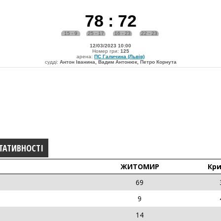
78
:
72
15 - 9
25 - 17
16 - 23
22 - 23
12/03/2023 10:00
Номер гри:
125
арена:
ПС Галичина (Львів)
судді:
Антон Іванинa, Вадим Антонюк, Петро Корнута
ТАТИВНОСТІ
ЖИТОМИР
Кри
69
9
14