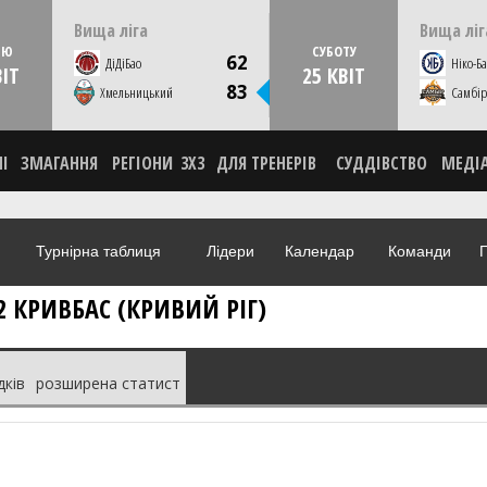
15:00
НЕДІЛЮ
19 квітня
СУБОТУ
Вища ліга
Вища ліг
Кам'янець-Подільський, ДЮСШ 1
Мико
ЛЮ
СУБОТУ
62
ДіДіБао
Ніко-Ба
ВІТ
25 КВІТ
СТАТИСТИКА
СТАТИСТИК
83
ВІДЕО
Хмельницький
Самбір
НІ
ЗМАГАННЯ
РЕГІОНИ
3X3
ДЛЯ ТРЕНЕРІВ
СУДДІВСТВО
МЕДІ
Турнірна таблиця
Лідери
Календар
Команди
Г
2 КРИВБАС (КРИВИЙ РІГ)
дків
розширена статист