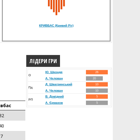
КРИВБАС (Кривий Ріг)
ЛІДЕРИ ГРИ
Ю. Шкондя
26
О
А. Челован
20
Д. Швагринський
10
Пд
А. Челован
10
В. Довідний
5
РП
А. Єрмаков
5
вбас
32
40
7