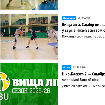
25.04.2026
Вища лiга
Вища ліга: Самбір вирв
у серії з Ніко-Баскетом-
Команди визначать переможц
25.04.2026
Відео
Ніко-Баскет-2 — Самбір
чоловічої Вищої ліги
Дивіться заключний матч с