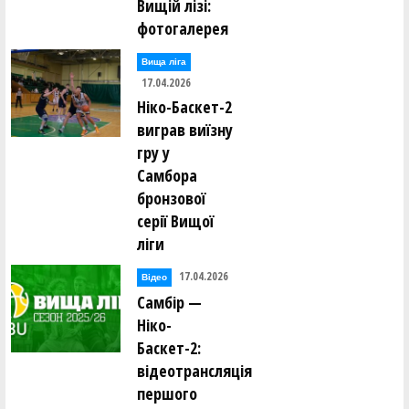
Вищій лізі:
фотогалерея
Вища лiга
17.04.2026
Ніко-Баскет-2
виграв виїзну
гру у
Самбора
бронзової
серії Вищої
ліги
17.04.2026
Відео
Самбір —
Ніко-
Баскет-2:
відеотрансляція
першого