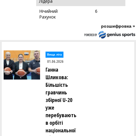
Лідера
Нічийний
6
Рахунок
розшифровка »
Вища лiга
01.06.2026
Ганна
Шликова:
Більшість
гравчинь
збірної U-20
уже
перебувають
в орбіті
національної