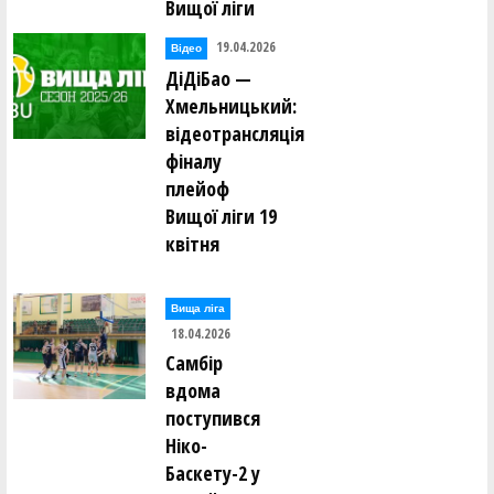
Вищої ліги
19.04.2026
Відео
ДіДіБао —
Хмельницький:
відеотрансляція
фіналу
плейоф
Вищої ліги 19
квітня
Вища лiга
18.04.2026
Самбір
вдома
поступився
Ніко-
Баскету-2 у