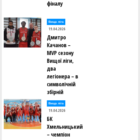
фіналу
Вища лiга
19.04.2026
Дмитро
Качанов –
MVP сезону
Вищої ліги,
два
легіонера – в
символічній
збірній
Вища лiга
19.04.2026
БК
Хмельницький
– чемпіон