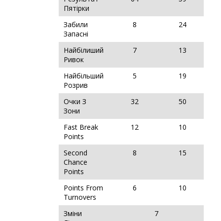
Пятірки
Забили
8
24
Запасні
Найбілиший
7
13
Ривок
Найбільший
5
19
Розрив
Очки З
32
50
Зони
Fast Break
12
10
Points
Second
8
15
Chance
Points
Points From
6
10
Turnovers
Зміни
7