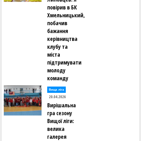
повірив в БК
Хмельницький,
побачив
бажання
керівництва
клубу та
міста
підтримувати
молоду
команду
Вища лiга
20.04.2026
Вирішальна
гра сезону
Вищої ліги:
велика
галерея