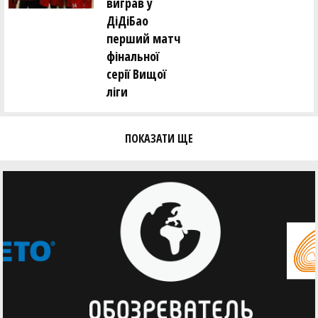
виграв у
ДіДіБао
перший матч
фінальної
серії Вищої
ліги
ПОКАЗАТИ ЩЕ