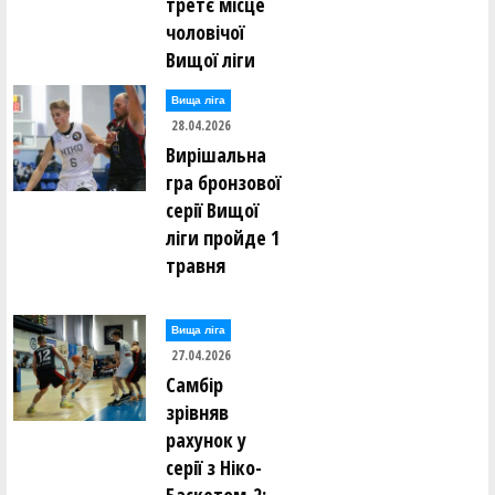
третє місце
чоловічої
Вищої ліги
Вища лiга
28.04.2026
Вирішальна
гра бронзової
серії Вищої
ліги пройде 1
травня
Вища лiга
27.04.2026
Самбір
зрівняв
рахунок у
серії з Ніко-