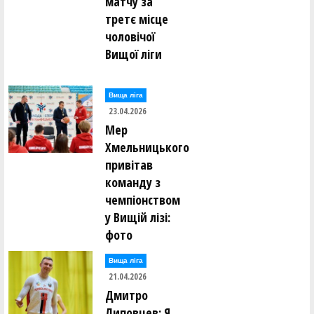
матчу за
третє місце
чоловічої
Вищої ліги
Вища лiга
23.04.2026
Мер
Хмельницького
привітав
команду з
чемпіонством
у Вищій лізі:
фото
Вища лiга
21.04.2026
Дмитро
Липовцев: Я