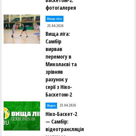
Баскетом-2:
фотогалерея
Вища лiга
25.04.2026
Вища ліга:
Самбір
вирвав
перемогу в
Миколаєві та
зрівняв
рахунок у
серії з Ніко-
Баскетом-2
25.04.2026
Відео
Ніко-Баскет-2
— Самбір:
відеотрансляція