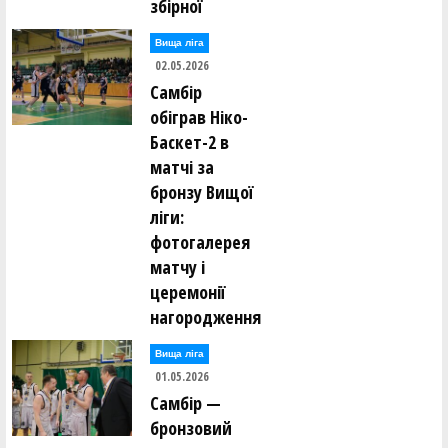
збірної
Вища лiга
02.05.2026
Самбір
обіграв Ніко-
Баскет-2 в
матчі за
бронзу Вищої
ліги:
фотогалерея
матчу і
церемонії
нагородження
Вища лiга
01.05.2026
Самбір —
бронзовий