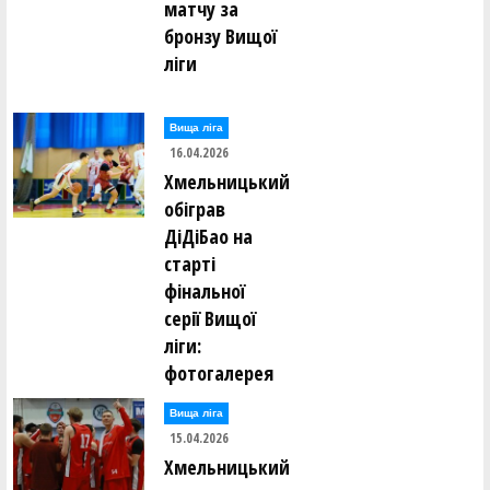
матчу за
бронзу Вищої
ліги
Вища лiга
16.04.2026
Хмельницький
обіграв
ДіДіБао на
старті
фінальної
серії Вищої
ліги:
фотогалерея
Вища лiга
15.04.2026
Хмельницький