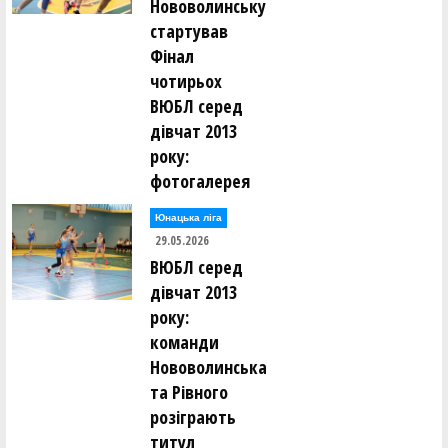
Нововолинську
стартував
Фінал
чотирьох
ВЮБЛ серед
дівчат 2013
року:
фотогалерея
Юнацька ліга
29.05.2026
ВЮБЛ серед
дівчат 2013
року:
команди
Нововолинська
та Рівного
розіграють
титул