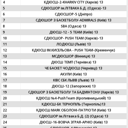
4
КДЮСШ-2-KHARKIV CITY (Харків) 13
5
СДЮСШОР ім.ЛІТВАКА Б.Д. (Одеса)-13
6
СДЮСШОР-5 (Дніпро)
7
СДЮШОР З БАСКЕТБОЛУ-ADMIRALS (Київ) 13
8
SBA (Одеса) 13
9
ДЮСШ-12 - 5 TEAM (Киіїв) 13
10
СДЮСШОР- PUSH TEAM (Харків)-13
11
ЛОДЮСШ (Львів) 13
12
КДЮСШ ІМ.КИСЕЛЬОВА - PUSH TEAM-(Кременчук)
13
МСДЮСШОР (Вінниця) 13
14
ДЮСШ ТЕМП (Тернівка) 13
15
ЧЕ БАСКЕТ ЧОДЮСШ (Чернівці) 13
16
АКУЛИ (Київ) 13
17
КІВС СБК ЛЬВІВ (Львів) 13
18
ДЮСШ-12 (Запоріжжя) 13
19
СДЮШОР З БАСКЕТБОЛУ ТА БАДМІНТОНУ (Харків) 13
20
КДЮСШ №4-PushTeam (Кропивницький) 13
21
КДЮСШ-БК ТЕРНОПІЛЬ (Тернопіль)13
22
КДЮСШ МАЯК ОБОЛОНІ-ПАТРІОТИ (Київ) 13
23
СДЮСШОР ім.Літвака Б.Д. (2) (Одеса) 13
24
ДЮСШ-16-ВОВЧА ЗГРАЯ-АРНІО (Київ) 13