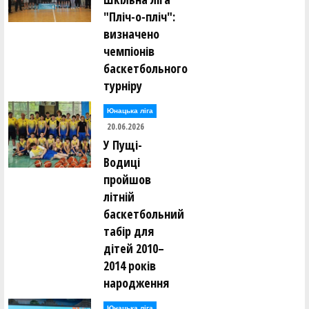
"Пліч-о-пліч":
визначено
чемпіонів
баскетбольного
турніру
Юнацька ліга
20.06.2026
У Пущі-
Водиці
пройшов
літній
баскетбольний
табір для
дітей 2010–
2014 років
народження
Юнацька ліга