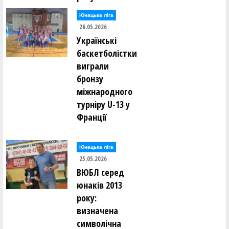
Юнацька ліга
26.05.2026
Українські
баскетболістки
виграли
бронзу
міжнародного
турніру U-13 у
Франції
Юнацька ліга
25.05.2026
ВЮБЛ серед
юнаків 2013
року:
визначена
символічна