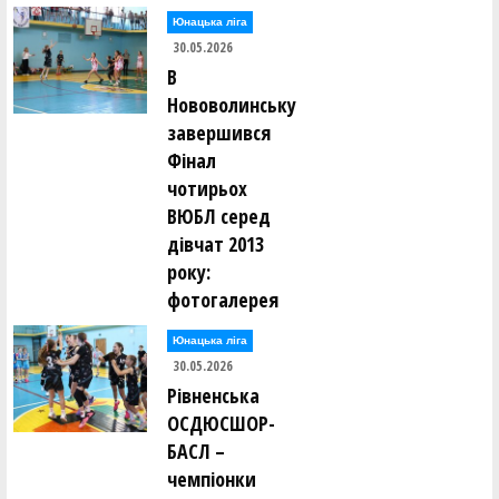
Юнацька ліга
30.05.2026
В
Нововолинську
завершився
Фінал
чотирьох
ВЮБЛ серед
дівчат 2013
року:
фотогалерея
Юнацька ліга
30.05.2026
Рівненська
ОСДЮСШОР-
БАСЛ –
чемпіонки