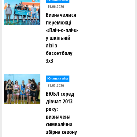
19.06.2026
Визначилися
переможці
«Пліч-о-пліч»
у шкільній
лізі з
баскетболу
3х3
Юнацька ліга
31.05.2026
ВЮБЛ серед
дівчат 2013
року:
визначена
символічна
збірна сезону