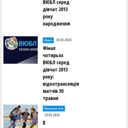
ВЮБЛ серед
дівчат 2013
року
народження
30.05.2026
Відео
Фінал
чотирьох
ВЮБЛ серед
дівчат 2013
року:
відеотрансляція
матчів 30
травня
Юнацька ліга
29.05.2026
В