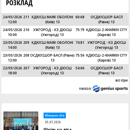
РОЗКЛАД
24/05/2026
211
КДЮСШ МАЯК ОБОЛОНІ
60
:
68
ОСДЮСШОР-БАСЛ
12:00
(Київ) 13
(Рівне) 13
24/05/2026
210
УЖГОРОД - КЗ ДЮСШ
75
:
79
КДЮСШ-2-KHARKIV CITY
10:00
(Ужгород) 13
(Харків) 13
23/05/2026
209
КДЮСШ МАЯК ОБОЛОНІ
74
:
81
УЖГОРОД - КЗ ДЮСШ
14:00
(Київ) 13
(Ужгород) 13
23/05/2026
208
ОСДЮСШОР-БАСЛ (Рівне)
75
:
56
КДЮСШ-2-KHARKIV CITY
12:00
13
(Харків) 13
22/05/2026
207
УЖГОРОД - КЗ ДЮСШ
54
:
66
ОСДЮСШОР-БАСЛ
18:00
(Ужгород) 13
(Рівне) 13
всі ігри
Юнацька ліга
05.07.2026
Шкільна ліга