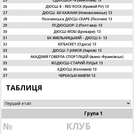
25
СДЮСШОР-4 (Миколаїв) 13
26
ДЮСШ-8 - RED ROCK (Кривий Ріг) 13
27
ДЮСШ -БК КАЖАНИ (Нововолинськ) 13
28
Пісочинська ДЮСШ-СКАРБ (Пісочин) 13
29
ПСДЮСШОР-2 (Полтава)-13
30
ДЮСШ-МОБІ (Бровари)-13
31
БК ХМЕЛЬНИЦЬКИЙ - ДЮСШ 3- 13
32
ЮГБАСКЕТ (Одеса) 13
33
ДЮСШ-7-JUNIOR (Харків) 13
34
АКАДЕМІЯ ГОВЕРЛА-СПОРТЛІЦЕЙ (Івано-Франківськ)
35
ВОДЮСШ-СТАРИЙ ЛУЦЬК 13
36
КДЮСШ (Коломия) 13
37
ЧЕРКАСЬКІ МАВПИ 13
ТАБЛИЦЯ
Група 1
№
КЛУБ