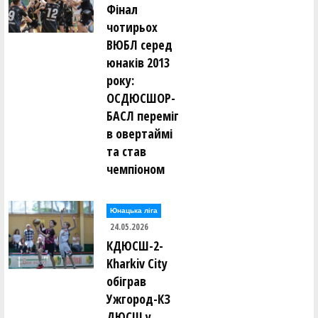
Фінал
чотирьох
ВЮБЛ серед
юнаків 2013
року:
ОСДЮСШОР-
БАСЛ переміг
в овертаймі
та став
чемпіоном
Юнацька ліга
24.05.2026
КДЮСШ-2-
Kharkiv City
обіграв
Ужгород-КЗ
ДЮСШ у