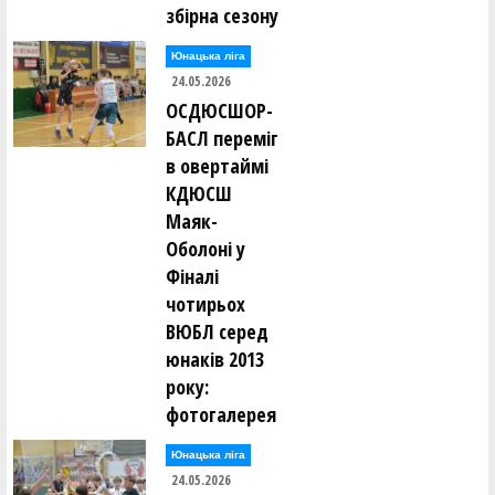
збірна сезону
Юнацька ліга
24.05.2026
ОСДЮСШОР-
БАСЛ переміг
в овертаймі
КДЮСШ
Маяк-
Оболоні у
Фіналі
чотирьох
ВЮБЛ серед
юнаків 2013
року:
фотогалерея
Юнацька ліга
24.05.2026