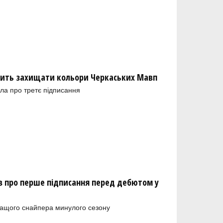
ить захищати кольори Черкаських Мавп
ла про третє підписання
 про перше підписання перед дебютом у
ращого снайпера минулого сезону