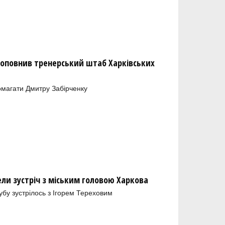
оповнив тренерський штаб Харківських
магати Дмитру Забірченку
ели зустріч з міським головою Харкова
лубу зустрілось з Ігорем Тереховим