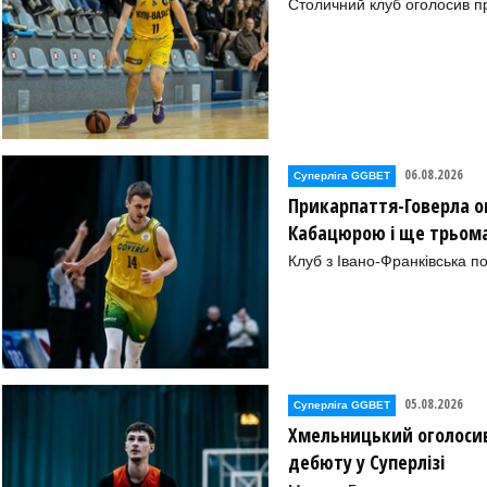
Столичний клуб оголосив п
в)-09, )
06.08.2026
Суперліга GGBET
Прикарпаття-Говерла ог
Кабацюрою і ще трьом
в)-09, )
Клуб з Івано-Франківська п
(Харків), )
е) 09, )
05.08.2026
Суперліга GGBET
маторск)-09, )
Хмельницький оголосив
дебюту у Суперлізі
, )