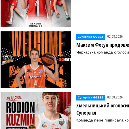
02.08.2026
Суперліга GGBET
Максим Фесун продовж
Черкаська команда оголоси
02.08.2026
Суперліга GGBET
Хмельницький оголосив
Суперлізі
Команда пере підписала к