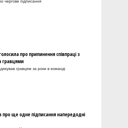
ро чергове підписання
олосила про припинення співпраці з
а гравцями
одякував гравцям за роки в команді
 про ще одне підписання напередодні