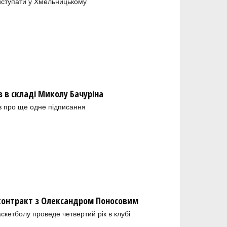
иступати у Хмельницькому
в складі Миколу Бачуріна
в про ще одне підписання
 контракт з Олександром Поносовим
скетболу проведе четвертий рік в клубі