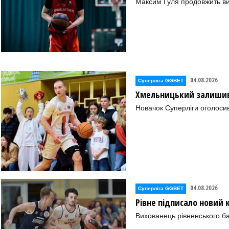
Максим Гуля продовжить в
04.08.2026
Суперліга GGBET
Хмельницький залишив 
Новачок Суперліги оголоси
04.08.2026
Суперліга GGBET
Рівне підписало новий
Вихованець рівненського ба