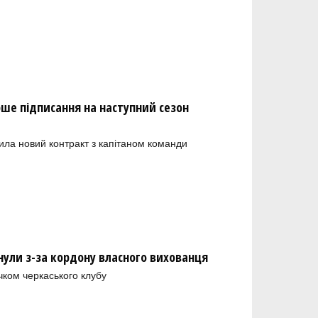
рше підписання на наступний сезон
ила новий контракт з капітаном команди
нули з-за кордону власного вихованця
чком черкаського клубу