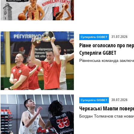
31.07.2026
Суперліга GGBET
Рівне оголосило про пе
Суперліги GGBET
Рівненська команда заключ
30.07.2026
Суперліга GGBET
Черкаські Мавпи повер
Богдан Толмачов став нова