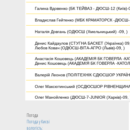
Галина Вдовенко (БК ТЕЙВАЗ - ДЮСШ-12 (Київ)-0
Владислав Гейтенко (МБК КРАМАТОРСК -ДЮСШ-2 
Наталія Довгань (ОДЮСШ (Хмельницький) -09, )
Денис Кайдаулов (СТУГНА БАСКЕТ (Українка) 09,
Любов Ковач (ОДЮСШ-ВІТА-АГРО (Львів)-09, )
Анастасія Кошовець (АКАДЕМІЯ БК ГОВЕРЛА -К
Денис Кошовець (АКАДЕМІЯ БК ГОВЕРЛА -КАТОЛ
Валерій Леонов (ПОЛІТЕХНІК СДЮСШОР УКРАЇНА 
Олег Максютинський (ОСДЮСШОР РІВНЕНЩИНА (Р
Олег Манойленко (ДЮСШ-7-JUNIOR (Харків)-09, 
Євген Найдьон (ДЮСШ-3 (Мелітополь)-09, )
Погода
Андрій Опаренко (ДЮСШ (Дружківка) 09, )
Погода у
Києві
вологість: