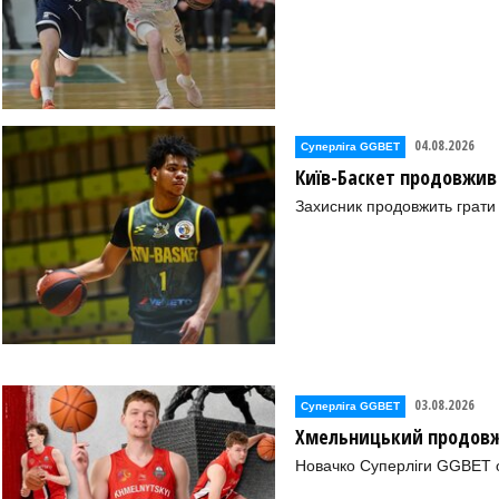
04.08.2026
Суперліга GGBET
Київ-Баскет продовжив
Захисник продовжить грати 
03.08.2026
Суперліга GGBET
Хмельницький продовж
Новачко Суперліги GGBET о