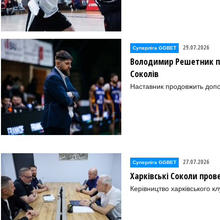
29.07.2026
Суперліга GGBET
Володимир Решетник п
Соколів
Наставник продовжить допо
27.07.2026
Суперліга GGBET
Харківські Соколи пров
Керівництво харківського к