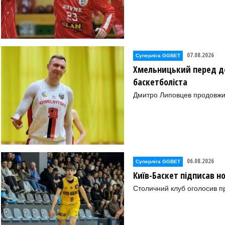
07.08.2026
Суперліга GGBET
Хмельницький перед де
баскетболіста
Дмитро Липовцев продовжи
06.08.2026
Суперліга GGBET
Київ-Баскет підписав 
Столичний клуб оголосив п