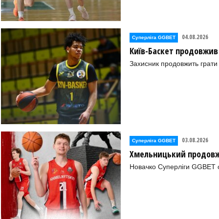
04.08.2026
Суперліга GGBET
Київ-Баскет продовжив
Захисник продовжить грати 
03.08.2026
Суперліга GGBET
Хмельницький продовж
Новачко Суперліги GGBET о