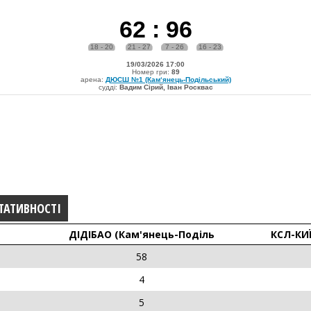
62
:
96
18 - 20
21 - 27
7 - 26
16 - 23
19/03/2026 17:00
Номер гри:
89
арена:
ДЮСШ №1 (Кам‘янець-Подільський)
судді:
Вадим Сірий, Іван Росквас
ТАТИВНОСТІ
ДІДІБАО (Кам'янець-Поділь
КСЛ-КИ
58
4
5