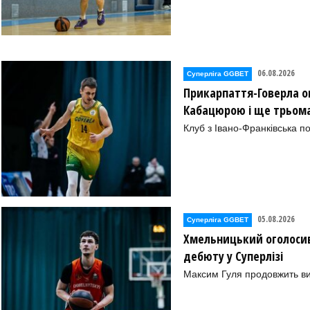
06.08.2026
Суперліга GGBET
Прикарпаття-Говерла ог
Кабацюрою і ще трьом
Клуб з Івано-Франківська п
05.08.2026
Суперліга GGBET
Хмельницький оголосив
дебюту у Суперлізі
Максим Гуля продовжить в