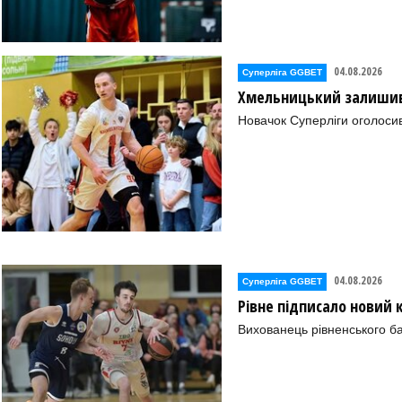
04.08.2026
Суперліга GGBET
Хмельницький залишив 
Новачок Суперліги оголоси
04.08.2026
Суперліга GGBET
Рівне підписало новий
Вихованець рівненського ба