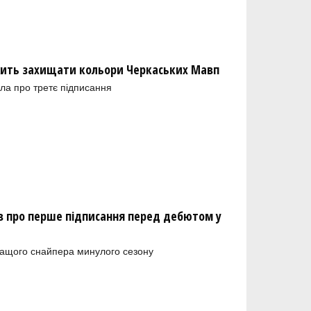
ить захищати кольори Черкаських Мавп
ла про третє підписання
 про перше підписання перед дебютом у
ращого снайпера минулого сезону