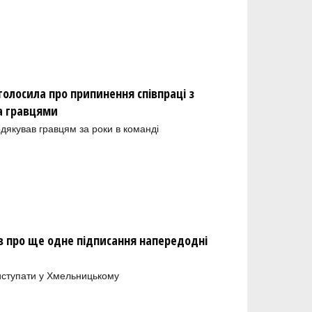
олосила про припинення співпраці з
а гравцями
одякував гравцям за роки в команді
 про ще одне підписання напередодні
иступати у Хмельницькому