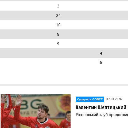
3
24
10
8
9
4
6
07.08.2026
Суперліга GGBET
Валентин Шептицький 
Рівненський клуб продовжи