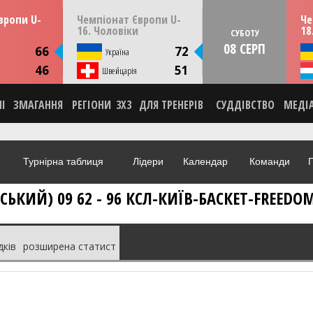
13:30
14:30
ерпня
ПʼЯТНИЦЮ
07 серпня
СУБО
вропи U-
Чемпіонат Європи U-
Че
мунія
Скоп'є, Пів. Македонія
16. Чоловіки
18
СУБОТУ
08 СЕРП
ИКА
СТАТИСТИКА
66
72
я
Україна
НА
НОВИНА
46
51
О
Швейцарія
ВІДЕО
НІ
ЗМАГАННЯ
РЕГІОНИ
3X3
ДЛЯ ТРЕНЕРІВ
СУДДІВСТВО
МЕДІ
Турнірна таблиця
Лідери
Календар
Команди
Г
ЬКИЙ) 09 62 - 96 КСЛ-КИЇВ-БАСКЕТ-FREEDOM
дків
розширена статист