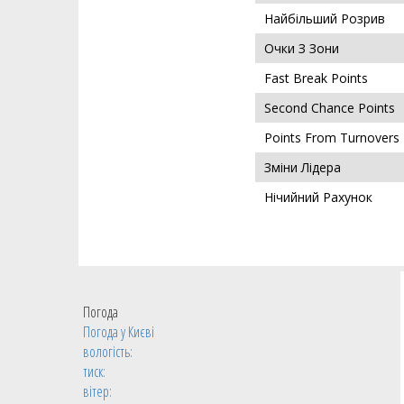
Найбільший Розрив
Очки З Зони
Fast Break Points
Second Chance Points
Points From Turnovers
Зміни Лідера
Нічийний Рахунок
Погода
Погода у
Києві
вологість:
тиск:
вітер: