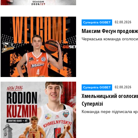
02.08.2026
Суперліга GGBET
Максим Фесун продовж
Черкаська команда оголоси
02.08.2026
Суперліга GGBET
Хмельницький оголосив
Суперлізі
Команда пере підписала к