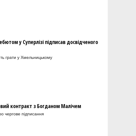
бютом у Суперлізі підписав досвідченого
ть грати у Хмельницькому
новий контракт з Богданом Малічем
ро чергове підписання