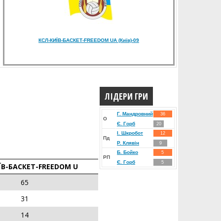
КСЛ-КИЇВ-БАСКЕТ-FREEDOM UA (Київ)-09
ЛІДЕРИ ГРИ
Г. Мандровний
36
О
Є. Горб
20
І. Шкробот
12
Пд
Р. Клявін
9
Б. Бойко
5
РП
Є. Горб
5
ЇВ-БАСКЕТ-FREEDOM U
65
31
14