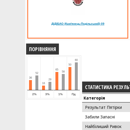
ДІДІБАО (Кам'янець-Подільський) 09
ПОРІВНЯННЯ
60
50
65
58
52
36
29
16
СТАТИСТИКА РЕЗУЛЬ
2%
3%
1%
Пд
Категорія
Результат Пятірки
Забили Запасні
Найбілиший Ривок