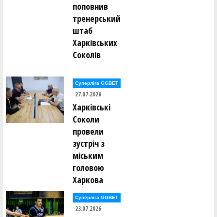
поповнив
тренерський
штаб
Харківських
Соколів
Суперліга GGBET
27.07.2026
Харківські
Соколи
провели
зустріч з
міським
головою
Харкова
Суперліга GGBET
23.07.2026