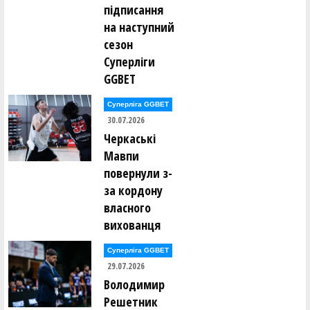
підписання
на наступний
сезон
Суперліги
GGBET
Суперліга GGBET
30.07.2026
Черкаські
Мавпи
повернули з-
за кордону
власного
вихованця
Суперліга GGBET
29.07.2026
Володимир
Решетник