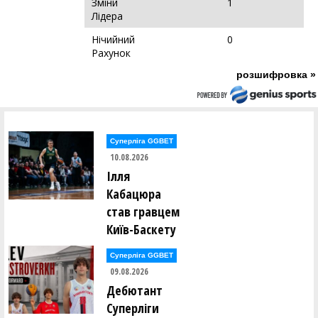
Зміни
1
Лідера
Нічийний
0
Рахунок
розшифровка »
Суперліга GGBET
10.08.2026
Ілля
Кабацюра
став гравцем
Київ-Баскету
Суперліга GGBET
09.08.2026
Дебютант
Суперліги