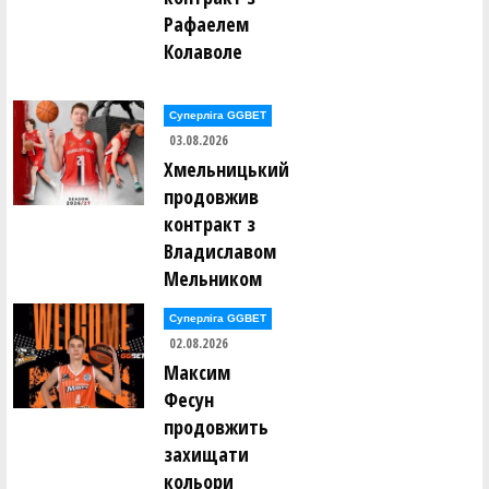
Рафаелем
Колаволе
Суперліга GGBET
03.08.2026
Хмельницький
продовжив
контракт з
Владиславом
Мельником
Суперліга GGBET
02.08.2026
Максим
Фесун
продовжить
захищати
кольори