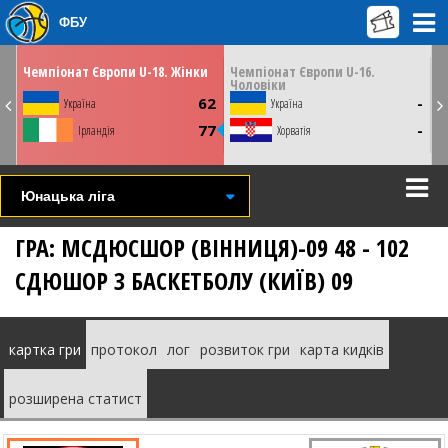
ФБУ
ТУ
СУБОТУ
НЕДІЛЮ
08 серпня
09 серпня
30
22:00
15:00
Чемпіонат Європи U-18. Жінки
Чемпіонат Європи U-16.
Ч
Чоловіки
Ч
Скоп'є, Пів. Македонія
Тулча, Румунія
5
62
-
Україна
Україна
СТАТИСТИКА
СТАТИСТИКА
НОВИНА
НОВИНА
2
77
-
Ірландія
Хорватія
ВІДЕО
ВІДЕО
Юнацька ліга
ГРА: МСДЮСШОР (ВІННИЦЯ)-09 48 - 102
СДЮШОР З БАСКЕТБОЛУ (КИЇВ) 09
картка гри
протокол
лог
розвиток гри
карта кидків
розширена статист