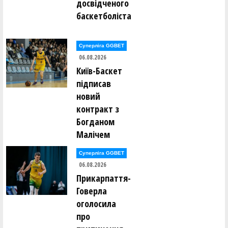
досвідченого
баскетболіста
Суперліга GGBET
06.08.2026
Київ-Баскет
підписав
новий
контракт з
Богданом
Малічем
Суперліга GGBET
06.08.2026
Прикарпаття-
Говерла
оголосила
про