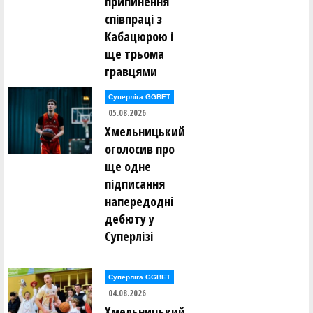
припинення
співпраці з
Кабацюрою і
ще трьома
гравцями
Суперліга GGBET
05.08.2026
Хмельницький
оголосив про
ще одне
підписання
напередодні
дебюту у
Суперлізі
Суперліга GGBET
04.08.2026
Хмельницький