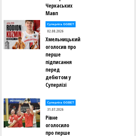
Черкаських
Мавп
Суперліга GGBET
02.08.2026
Хмельницький
оголосив про
перше
підписання
перед
дебютом у
Суперлізі
Суперліга GGBET
31.07.2026
Рівне
оголосило
про перше