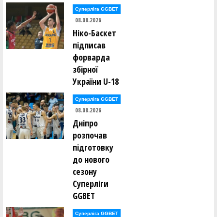
Суперліга GGBET
08.08.2026
Ніко-Баскет
підписав
форварда
збірної
України U-18
Суперліга GGBET
08.08.2026
Дніпро
розпочав
підготовку
до нового
сезону
Суперліги
GGBET
Суперліга GGBET