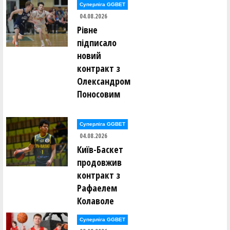
Суперліга GGBET
04.08.2026
Рівне
підписало
новий
контракт з
Олександром
Поносовим
Суперліга GGBET
04.08.2026
Київ-Баскет
продовжив
контракт з
Рафаелем
Колаволе
Суперліга GGBET