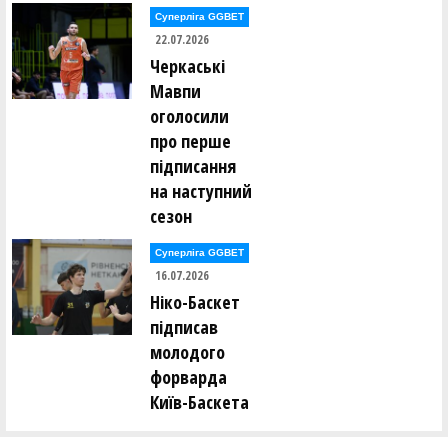
Суперліга GGBET
22.07.2026
Черкаські
Мавпи
оголосили
про перше
підписання
на наступний
сезон
Суперліга GGBET
16.07.2026
Ніко-Баскет
підписав
молодого
форварда
Київ-Баскета