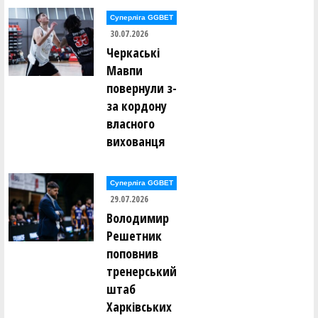
Суперліга GGBET
30.07.2026
Черкаські
Мавпи
повернули з-
за кордону
власного
вихованця
Суперліга GGBET
29.07.2026
Володимир
Решетник
поповнив
тренерський
штаб
Харківських