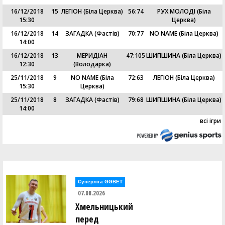
16/12/2018
15
ЛЕГІОН (Біла Церква)
56
:
74
РУХ МОЛОДІ (Біла
15:30
Церква)
16/12/2018
14
ЗАГАДКА (Фастів)
70
:
77
NO NAME (Біла Церква)
14:00
16/12/2018
13
МЕРИДІАН
47
:
105
ШИПШИНА (Біла Церква)
12:30
(Володарка)
25/11/2018
9
NO NAME (Біла
72
:
63
ЛЕГІОН (Біла Церква)
15:30
Церква)
25/11/2018
8
ЗАГАДКА (Фастів)
79
:
68
ШИПШИНА (Біла Церква)
14:00
всі ігри
Суперліга GGBET
07.08.2026
Хмельницький
перед