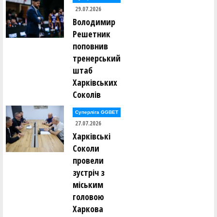
29.07.2026
Володимир
Решетник
поповнив
тренерський
штаб
Харківських
Соколів
Суперліга GGBET
27.07.2026
Харківські
Соколи
провели
зустріч з
міським
головою
Харкова