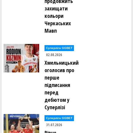
продовжить
захищати
кольори
Черкаських
Мавп
Суперліга GGBET
02.08.2026
Хмельницький
оголосив про
перше
підписання
перед
дебютом у
Суперлізі
Суперліга GGBET
31.07.2026
Рівне