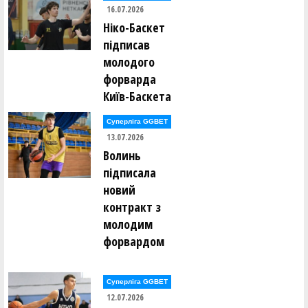
16.07.2026
Ніко-Баскет
підписав
молодого
форварда
Київ-Баскета
Суперліга GGBET
13.07.2026
Волинь
підписала
новий
контракт з
молодим
форвардом
Суперліга GGBET
12.07.2026