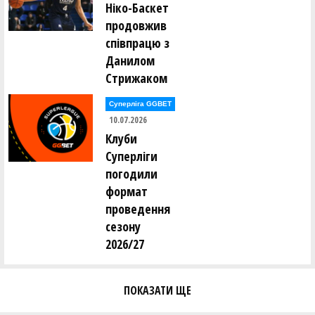
Ніко-Баскет
продовжив
співпрацю з
Данилом
Стрижаком
Суперліга GGBET
10.07.2026
Клуби
Суперліги
погодили
формат
проведення
сезону
2026/27
ПОКАЗАТИ ЩЕ