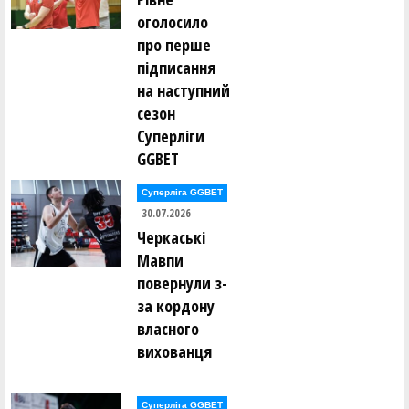
оголосило
про перше
підписання
на наступний
сезон
Суперліги
GGBET
Суперліга GGBET
30.07.2026
Черкаські
Мавпи
повернули з-
за кордону
власного
вихованця
Суперліга GGBET