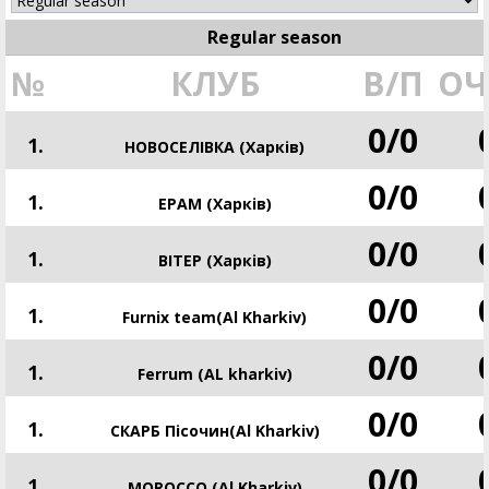
Regular season
№
КЛУБ
В/П
ОЧ
0
/
0
1.
НОВОСЕЛІВКА (Харків)
0
/
0
1.
EPAM (Харків)
0
/
0
1.
ВІТЕР (Харків)
0
/
0
1.
Furnix team(Al Kharkiv)
0
/
0
1.
Ferrum (AL kharkiv)
0
/
0
1.
СКАРБ Пісочин(Al Kharkiv)
0
/
0
1.
MOROCCO (Al Kharkiv)