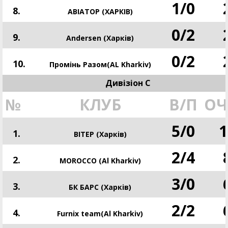
1
/
0
8.
АВІАТОР (ХАРКІВ)
0
/
2
9.
Andersen (Харків)
0
/
2
10.
Промінь Разом(AL Kharkiv)
Дивізіон С
№
КЛУБ
В/П
ОЧ
5
/
0
1
1.
ВІТЕР (Харків)
2
/
4
2.
MOROCCO (Al Kharkiv)
3
/
0
3.
БК БАРС (Харків)
2
/
2
4.
Furnix team(Al Kharkiv)