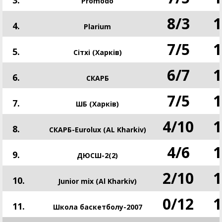
Promodo
8
/
3
1
4.
Plarium
7
/
5
1
5.
Сітхі (Харків)
6
/
7
1
6.
СКАРБ
7
/
5
1
7.
ШБ (Харків)
4
/
10
1
8.
СКАРБ-Eurolux (AL Kharkiv)
4
/
6
1
9.
ДЮСШ-2(2)
2
/
10
1
10.
Junior mix (Al Kharkiv)
0
/
12
1
11.
Школа баскетболу-2007