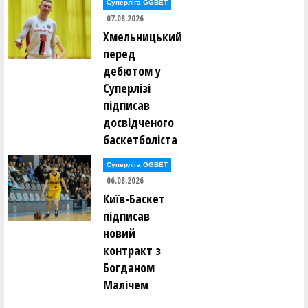
Суперліга GGBET
07.08.2026
Хмельницький
перед
дебютом у
Суперлізі
підписав
досвідченого
баскетболіста
Суперліга GGBET
06.08.2026
Київ-Баскет
підписав
новий
контракт з
Богданом
Малічем