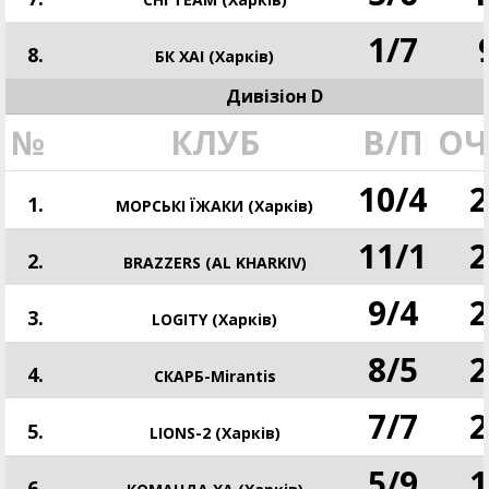
1
/
7
8.
БК ХАІ (Харків)
Дивізіон D
№
КЛУБ
В/П
ОЧ
10
/
4
2
1.
МОРСЬКІ ЇЖАКИ (Харків)
11
/
1
2
2.
BRAZZERS (AL KHARKIV)
9
/
4
2
3.
LOGITY (Харків)
8
/
5
2
4.
СКАРБ-Mirantis
7
/
7
2
5.
LIONS-2 (Харків)
5
/
9
1
6.