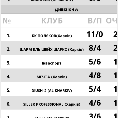
Дивізіон A
№
КЛУБ
В/П
ОЧ
11
/
0
2
1.
БК ПОЛЯКОВ(Харків)
8
/
4
2
2.
ШАРМ ЕЛЬ ШЕЙХ ШАРКС (Харків)
5
/
6
1
3.
Інваспорт
4
/
8
1
4.
МЕЧТА (Харків)
5
/
4
1
5.
DIUSH-2 (AL KHARKIV)
4
/
6
1
6.
SILLER PROFESSIONAL (Харків)
3
/
6
1
7.
CHI TEAM (Харків)