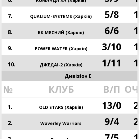
КОМАНДА ХА (Харків)
5
/
8
1
7.
QUALIUM-SYSTEMS (Харків)
6
/
6
1
8.
БК МЯСНИЙ (Харків)
3
/
10
1
9.
POWER WATER (Харків)
1
/
11
1
10.
ДЖЕДАІ-2 (Харків)
Дивізіон E
№
КЛУБ
В/П
ОЧ
13
/
0
2
1.
OLD STARS (Харків)
9
/
4
2
2.
Waverley Warriors
7
/
5
1
3.