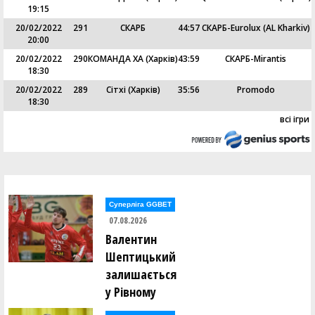
19:15
20/02/2022
291
СКАРБ
44
:
57
СКАРБ-Eurolux (AL Kharkiv)
20:00
20/02/2022
290
КОМАНДА ХА (Харків)
43
:
59
СКАРБ-Mirantis
18:30
20/02/2022
289
Сітхі (Харків)
35
:
56
Promodo
18:30
всі ігри
Суперліга GGBET
07.08.2026
Валентин
Шептицький
залишається
у Рівному