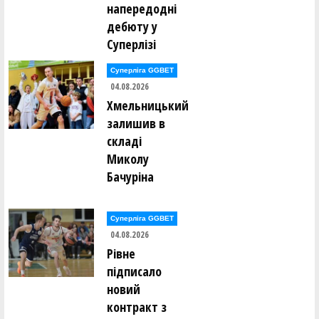
напередодні
дебюту у
Суперлізі
Суперліга GGBET
04.08.2026
Хмельницький
залишив в
складі
Миколу
Бачуріна
Суперліга GGBET
04.08.2026
Рівне
підписало
новий
контракт з