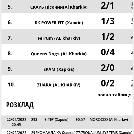
2
/
1
5.
СКАРБ Пісочин(Al Kharkiv)
1
/
3
6.
БК POWER FIT (Харків)
1
/
2
7.
Ferrum (AL kharkiv)
0
/
4
8.
Queens Dogs (AL Kharkiv)
2
/
0
9.
EPAM (Харків)
0
/
2
10.
ZHARA (AL KHARKIV)
повна таблиця
РОЗКЛАД
22/02/2022
293
ВІТЕР (Харків)
90
:
57
MOROCCO (Al Kharkiv)
20:45
22/02/2022
292
КОМАНДА ХА (Харків)
77
:
75
QUALIUM-SYSTEMS (Харків)