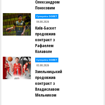
Олександром
Поносовим
Суперліга GGBET
04.08.2026
Київ-Баскет
продовжив
контракт з
Рафаелем
Колаволе
Суперліга GGBET
03.08.2026
Хмельницький
продовжив
контракт з
Владиславом
Мельником