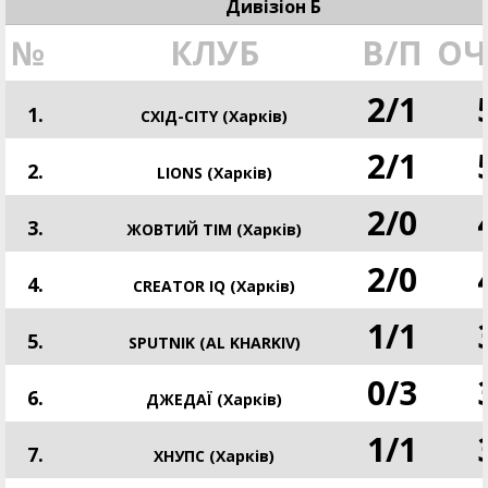
Дивізіон Б
№
КЛУБ
В/П
ОЧ
2
/
1
1.
СХІД-CITY (Харків)
2
/
1
2.
LIONS (Харків)
2
/
0
3.
ЖОВТИЙ ТІМ (Харків)
2
/
0
4.
CREATOR IQ (Харків)
1
/
1
5.
SPUTNIK (AL KHARKIV)
0
/
3
6.
ДЖЕДАЇ (Харків)
1
/
1
7.
ХНУПС (Харків)