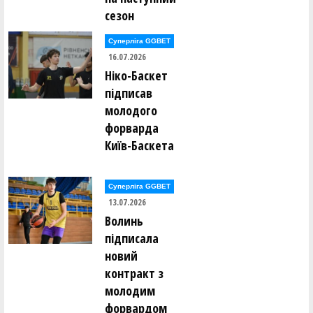
сезон
Суперліга GGBET
16.07.2026
Ніко-Баскет
підписав
молодого
форварда
Київ-Баскета
Суперліга GGBET
13.07.2026
Волинь
підписала
новий
контракт з
молодим
форвардом