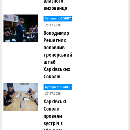
власного
вихованця
Суперліга GGBET
29.07.2026
Володимир
Решетник
поповнив
тренерський
штаб
Харківських
Соколів
Суперліга GGBET
27.07.2026
Харківські
Соколи
провели
зустріч з