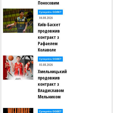
Поносовим
Суперліга GGBET
04.08.2026
Київ-Баскет
продовжив
контракт з
Рафаелем
Колаволе
Суперліга GGBET
03.08.2026
Хмельницький
продовжив
контракт з
Владиславом
Мельником
Суперліга GGBET