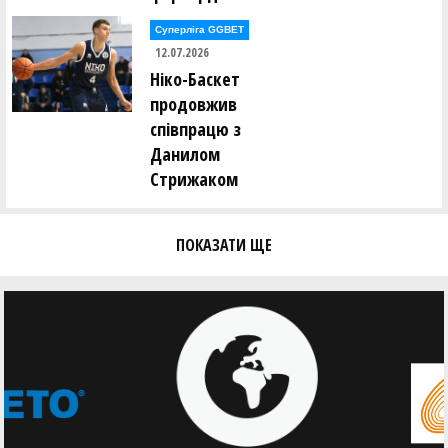
Суперліга GGBET
12.07.2026
Ніко-Баскет
продовжив
співпрацю з
Данилом
Стрижаком
ПОКАЗАТИ ЩЕ