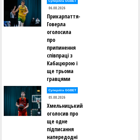
Суперліга GGBET
06.08.2026
Прикарпаття-
Говерла
оголосила
про
припинення
співпраці з
Кабацюрою і
ще трьома
гравцями
Суперліга GGBET
05.08.2026
Хмельницький
оголосив про
ще одне
підписання
напередодні