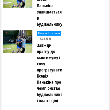
Панькіна
залишається
в
Будівельнику
Жіноча Суперліга
17.04.2026
Завжди
прагну до
максимуму і
хочу
прогресувати:
Ксенія
Панькіна про
чемпіонство
Будівельника
і власні цілі