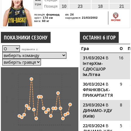
Середн
ігри
10
23
18
21
Позиція
позиція:
форвард
вік:
24
зріст:
174 см
народився:
21/03/2002
вага:
60 кг
ПОКАЗНИКИ СЕЗОНУ
ОСТАННІ 6 ІГОР
Гра
О
П
порівняти з:
31/03/2024
В
16
ІнтерХім-
СДЮСШОР
Ім.Літва
40
30/03/2024
В
9
30
ФРАНКІВСЬК-
ПРИКАРПАТТЯ
Очки
20
23/03/2024
В
8
ДИНАМО-УДУ
10
(Kиїв)
0
22/03/2024
В
5
1
10
19