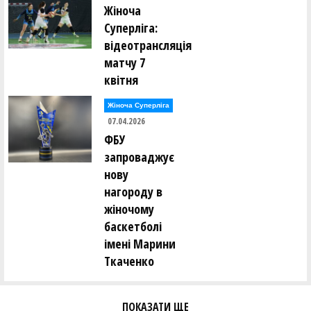
Жіноча
Суперліга:
відеотрансляція
матчу 7
квітня
Жіноча Суперліга
07.04.2026
ФБУ
запроваджує
нову
нагороду в
жіночому
баскетболі
імені Марини
Ткаченко
ПОКАЗАТИ ЩЕ