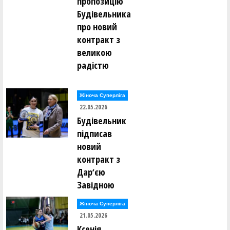
пропозицію
Будівельника
про новий
контракт з
великою
радістю
Жіноча Суперліга
22.05.2026
Будівельник
підписав
новий
контракт з
Дарʼєю
Завідною
Жіноча Суперліга
21.05.2026
Ксенія