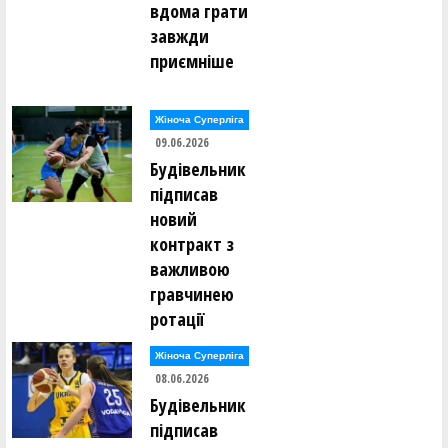
вдома грати
завжди
приємніше
Жіноча Суперліга
09.06.2026
Будівельник
підписав
новий
контракт з
важливою
гравчинею
ротації
Жіноча Суперліга
08.06.2026
Будівельник
підписав