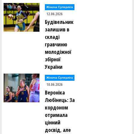
Жіноча Суперліга
12.06.2026
Будівельник
залишив в
складі
гравчиню
молодіжної
збірної
України
Жіноча Суперліга
10.06.2026
Вероніка
Любінець: За
кордоном
отримала
цінний
досвід, але