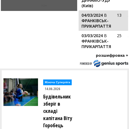
ДИНАМО-УДУ
(Kиїв)
ігри
04/03/2024
В
13
ФРАНКІВСЬК-
ПРИКАРПАТТЯ
03/03/2024
В
25
ФРАНКІВСЬК-
ПРИКАРПАТТЯ
розшифровка »
Жіноча Суперліга
14.06.2026
Будівельник
зберіг в
складі
капітана Віту
Горобець