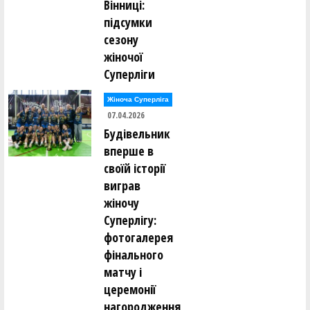
Вінниці:
підсумки
сезону
жіночої
Суперліги
Жіноча Суперліга
07.04.2026
Будівельник
вперше в
своїй історії
виграв
жіночу
Суперлігу:
фотогалерея
фінального
матчу і
церемонії
нагородження