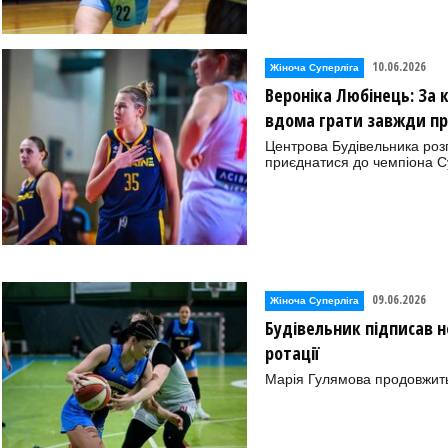
10.06.2026
Жіноча Суперліга
Вероніка Любінець: За 
вдома грати завжди п
Центрова Будівельника розп
приєднатися до чемпіона С
09.06.2026
Жіноча Суперліга
Будівельник підписав 
ротації
Марія Гулямова продовжить 