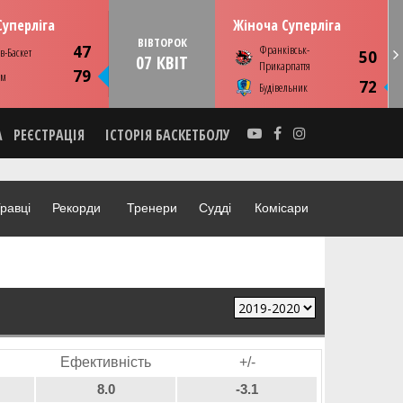
13:00
03 квітня
ВІ
Суперліга
Жіноча Суперліга
їв. ПС Венето
ВІВТОРОК
47
Франківськ-
в-Баскет
Youtube
50
07 КВІТ
Прикарпаття
79
ім
КА
НОВИНА
ФОТО
ВІДЕО
72
Будівельник
А
РЕЄСТРАЦІЯ
ІСТОРІЯ БАСКЕТБОЛУ
равці
Рекорди
Тренери
Судді
Комісари
Ефективність
+/-
8.0
-3.1