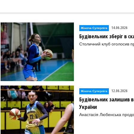
14.06.2026
Жіноча Суперліга
Будівельник зберіг в ск
Столичний клуб оголосив п
12.06.2026
Жіноча Суперліга
Будівельник залишив в 
України
Анастасія Любенська продо