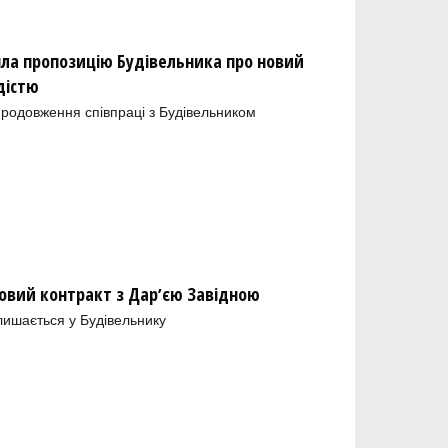
яла пропозицію Будівельника про новий
дістю
родовження співпраці з Будівельником
новий контракт з Дарʼєю Завідною
ишається у Будівельнику