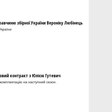
равчиню збірної України Вероніку Любінець
України
новий контракт з Юлією Гутевич
комплектацію на наступний сезон.