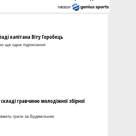
ладі капітана Віту Горобець
ро ще одне підписання
складі гравчиню молодіжної збірної
вжить грати за Будівельник