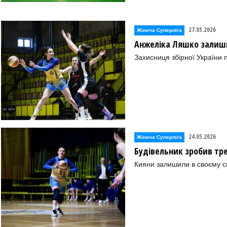
27.05.2026
Жіноча Суперліга
Анжеліка Ляшко залиши
Захисниця збірної України 
24.05.2026
Жіноча Суперліга
Будівельник зробив тре
Кияни залишили в своєму 