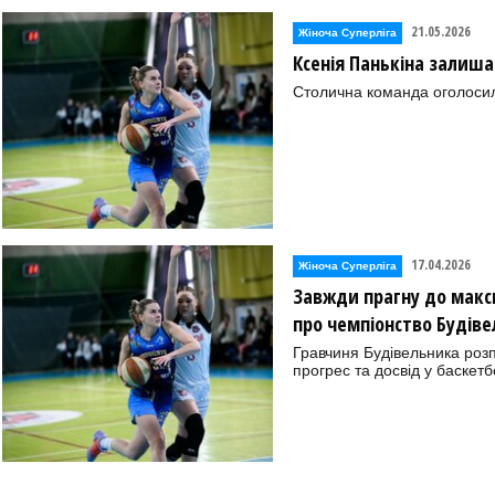
21.05.2026
Жіноча Суперліга
Ксенія Панькіна залиша
Столична команда оголосил
17.04.2026
Жіноча Суперліга
Завжди прагну до макси
про чемпіонство Будівел
Гравчиня Будівельника розп
прогрес та досвід у баскетб