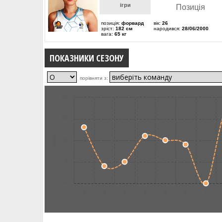
ігри
Позиція
позиція:
форвард
вік:
26
зріст:
182 см
народився:
28/06/2000
вага:
65 кг
ПОКАЗНИКИ СЕЗОНУ
порівняти з:
20
15
Очки
10
5
0
1
2
3
4
5
6
7