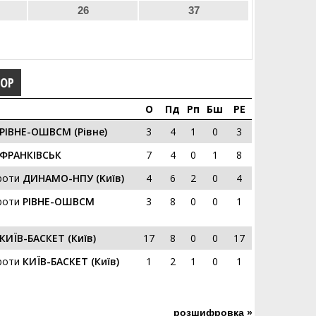
26
37
ГОР
О
Пд
Рп
Бш
РЕ
РІВНЕ-ОШВСМ (Рівне)
3
4
1
0
3
ФРАНКІВСЬК
7
4
0
1
8
роти
ДИНАМО-НПУ (Kиїв)
4
6
2
0
4
роти
РІВНЕ-ОШВСМ
3
8
0
0
1
КИЇВ-БАСКЕТ (Київ)
17
8
0
0
17
роти
КИЇВ-БАСКЕТ (Київ)
1
2
1
0
1
розшифровка »