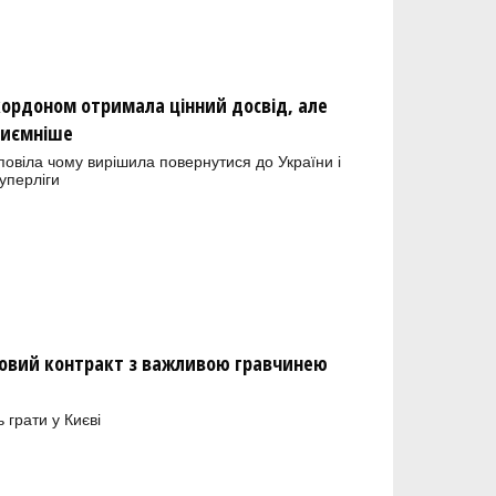
кордоном отримала цінний досвід, але
риємніше
овіла чому вирішила повернутися до України і
уперліги
новий контракт з важливою гравчинею
грати у Києві