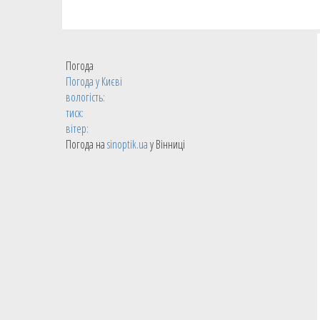
Погода
Погода у
Києві
вологість:
тиск:
вітер:
Погода на
sinoptik.ua
у Вінниці