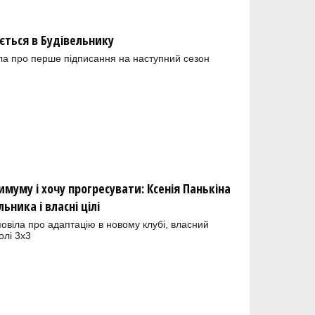
ється в Будівельнику
а про перше підписання на наступний сезон
муму і хочу прогресувати: Ксенія Панькіна
ьника і власні цілі
овіла про адаптацію в новому клубі, власний
олі 3х3