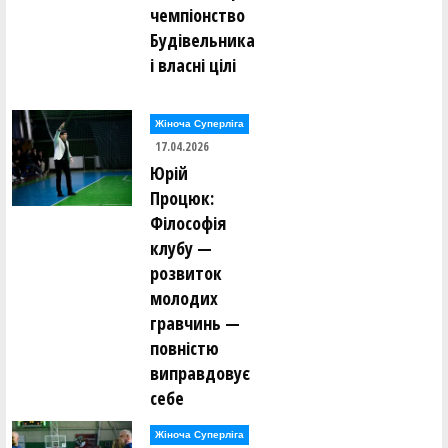
чемпіонство
Будівельника
і власні цілі
Жіноча Суперліга
17.04.2026
Юрій
Процюк:
Філософія
клубу —
розвиток
молодих
гравчинь —
повністю
виправдовує
себе
Жіноча Суперліга