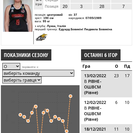
Середн
ігри
20
3
28
7
Позиція
позиція:
центровий
вік:
37
зріст:
190 см
народився:
07/05/1989
вага:
95 кг
з клуба:
Лукка, Італія
перший тренер:
Едуард Бовикін/ Людмила Бовикіна
ПОКАЗНИКИ СЕЗОНУ
ОСТАННІ 6 ІГОР
Гра
О
Пд
порівняти з:
13/02/2022
23
17
В
РІВНЕ-
ОШВСМ
(Рівне)
25
12/02/2022
6
10
20
В
РІВНЕ-
15
ОШВСМ
Очки
(Рівне)
10
18/12/2021
11
10
5