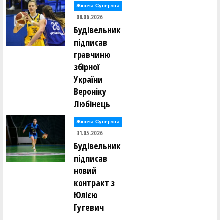
Жіноча Суперліга
08.06.2026
Будівельник
підписав
гравчиню
збірної
України
Вероніку
Любінець
Жіноча Суперліга
31.05.2026
Будівельник
підписав
новий
контракт з
Юлією
Гутевич