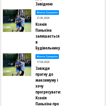
Завідною
Жіноча Суперліга
21.05.2026
Ксенія
Панькіна
залишається
в
Будівельнику
Жіноча Суперліга
17.04.2026
Завжди
прагну до
максимуму і
хочу
прогресувати:
Ксенія
Панькіна про