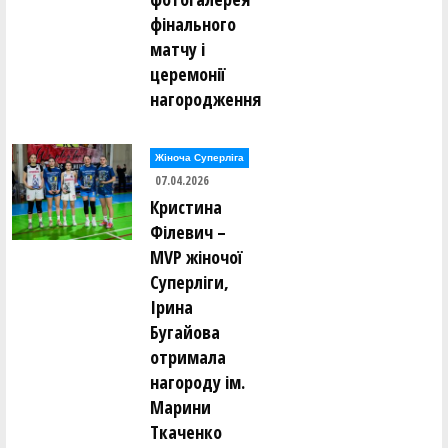
фінального
матчу і
церемонії
нагородження
Жіноча Суперліга
07.04.2026
Кристина
Філевич –
MVP жіночої
Суперліги,
Ірина
Бугайова
отримала
нагороду ім.
Марини
Ткаченко