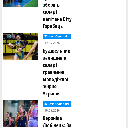
зберіг в
складі
капітана Віту
Горобець
Жіноча Суперліга
12.06.2026
Будівельник
залишив в
складі
гравчиню
молодіжної
збірної
України
Жіноча Суперліга
10.06.2026
Вероніка
Любінець: За