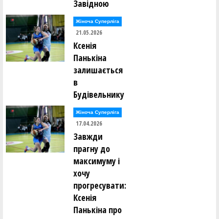
Завідною
Жіноча Суперліга
21.05.2026
Ксенія
Панькіна
залишається
в
Будівельнику
Жіноча Суперліга
17.04.2026
Завжди
прагну до
максимуму і
хочу
прогресувати:
Ксенія
Панькіна про