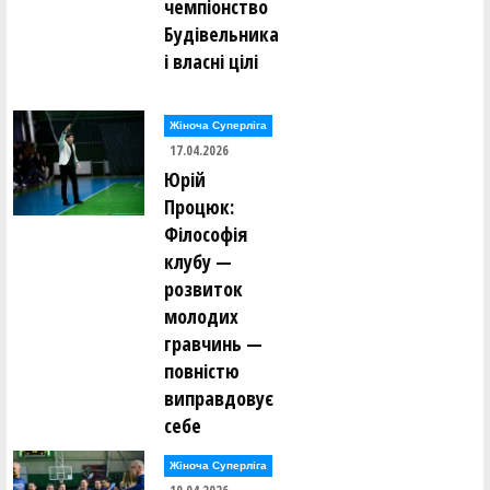
чемпіонство
Будівельника
і власні цілі
Жіноча Суперліга
17.04.2026
Юрій
Процюк:
Філософія
клубу —
розвиток
молодих
гравчинь —
повністю
виправдовує
себе
Жіноча Суперліга