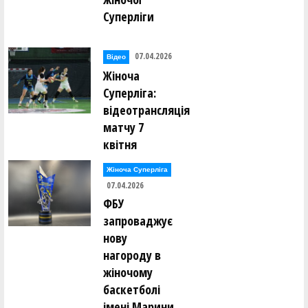
Суперліги
07.04.2026
Відео
Жіноча
Суперліга:
відеотрансляція
матчу 7
квітня
Жіноча Суперліга
07.04.2026
ФБУ
запроваджує
нову
нагороду в
жіночому
баскетболі
імені Марини