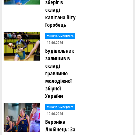
зберіг в
складі
капітана Віту
Горобець
Жіноча Суперліга
12.06.2026
Будівельник
залишив в
складі
гравчиню
молодіжної
збірної
України
Жіноча Суперліга
10.06.2026
Вероніка
Любінець: За