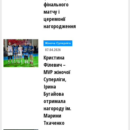
фінального
матчу і
церемонії
нагородження
Жіноча Суперліга
07.04.2026
Кристина
Філевич –
MVP жіночої
Суперліги,
Ірина
Бугайова
отримала
нагороду ім.
Марини
Ткаченко