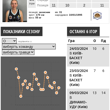
Середн
ігри
11
10
2
11
Позиція
позиція:
захисник
вік:
31
зріст:
170 см
народився:
10/01/1995
вага:
55 кг
ПОКАЗНИКИ СЕЗОНУ
ОСТАННІ 6 ІГОР
Гра
О
Пд
порівняти з:
24/03/2024
10
6
В
КИЇВ-
БАСКЕТ
(Київ)
25
23/03/2024
7
6
20
В
КИЇВ-
15
БАСКЕТ
Очки
(Київ)
10
09/03/2024
13
14
5
В
ДИНАМО-
0
УДУ (Kиїв)
1
9
17