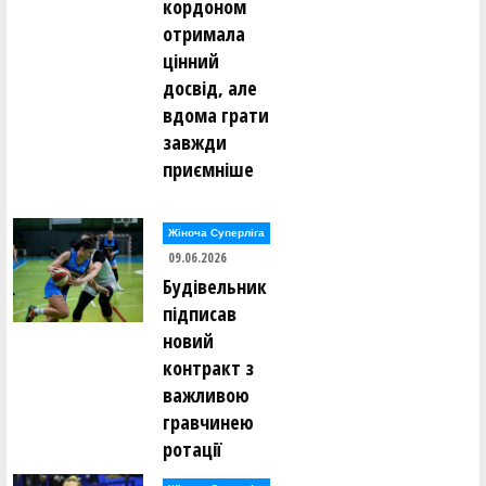
кордоном
отримала
цінний
досвід, але
вдома грати
завжди
приємніше
Жіноча Суперліга
09.06.2026
Будівельник
підписав
новий
контракт з
важливою
гравчинею
ротації